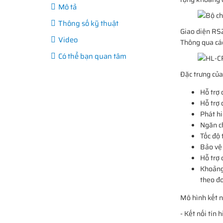
Mô tả
Thông số kỹ thuật
Giao diện RS2
Video
Thông qua các
Có thể bạn quan tâm
Đặc trưng củ
Hỗ trợ
Hỗ trợ 
Phát hi
Ngăn c
Tốc độ 
Bảo vệ 
Hỗ trợ
Khoảng 
theo đ
Mô hình kết 
- Kết nối tín