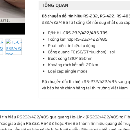
TỔNG QUAN
Bộ chuyển đổi tín hiệu RS-232, RS-422, RS-4
232/422/485 từ 1 cổng kết nối duy nhất qua cáp
P/N:
HL-CRS-232/422/485-TRS
1 cổng kết hợp RS-232/422/485
Phát hiện tín hiệu tự động
Cổng quang FC (SC/ST tùy chọn) 1 sợi
Bước sóng 1310/1550nm
Khoảng cách kết nối: 20 km
Loại cáp: single mode
Bộ chuyển đổi tín hiệu RS-232/422/485 sang 
và bảo hành chính hãng tại thị trường Việt Nam
i tín hiệu RS232/422/485 qua quang Ho-Link (RS232/422/485 to Fiber 
từ các giao diện RS232, RS422 hoặc RS485 thành tín hiệu quang để tr
ách truyền tải và bảo vệ tín hiệu khỏi nhiễu điện từ và nhiễu môi trường