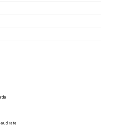
rds
baud rate