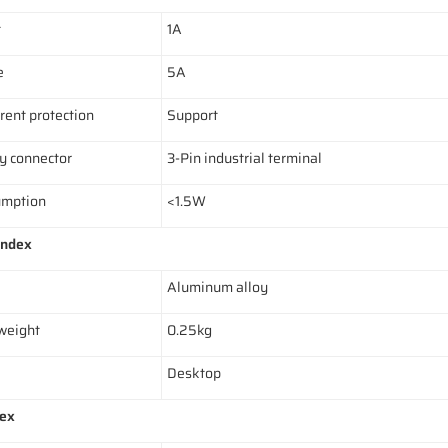
t
1A
e
5A
rent protection
Support
y connector
3-Pin industrial terminal
umption
<1.5W
index
Aluminum alloy
weight
0.25kg
Desktop
dex