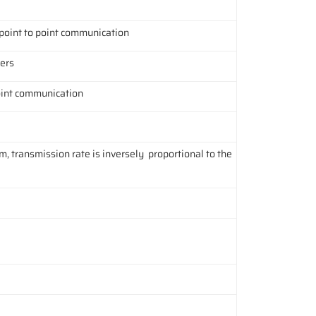
 point to point communication
ers
point communication
 transmission rate is inversely proportional to the