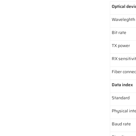
Optical devi
Waveleghth
Bit rate
TX power
RX sensitivi
Fiber connec
Data index
Standard
Physical int
Baud rate