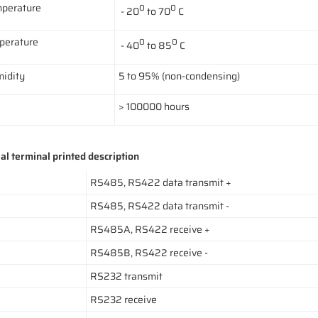
perature
0
0
- 20
to 70
C
perature
0
0
- 40
to 85
C
idity
5 to 95% (non-condensing)
> 100000 hours
ial terminal printed description
RS485, RS422 data transmit +
RS485, RS422 data transmit -
RS485A, RS422 receive +
RS485B, RS422 receive -
RS232 transmit
RS232 receive