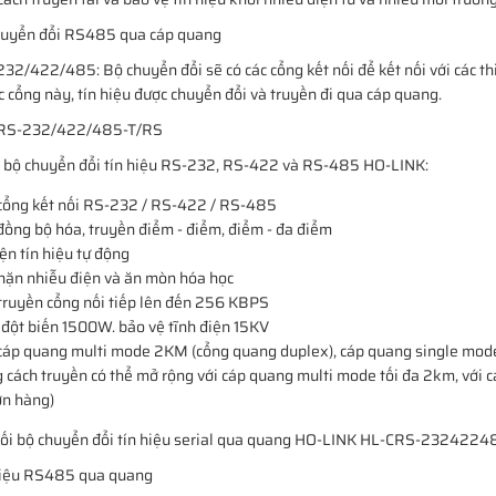
32/422/485: Bộ chuyển đổi sẽ có các cổng kết nối để kết nối với các 
 cổng này, tín hiệu được chuyển đổi và truyền đi qua cáp quang.
a bộ chuyển đổi tín hiệu RS-232, RS-422 và RS-485 HO-LINK:
 cổng kết nối RS-232 / RS-422 / RS-485
đồng bộ hóa, truyền điểm - điểm, điểm - đa điểm
ện tín hiệu tự động
hặn nhiễu điện và ăn mòn hóa học
truyền cổng nối tiếp lên đến 256 KBPS
đột biến 1500W. bảo vệ tĩnh điện 15KV
 cáp quang multi mode 2KM (cổng quang duplex), cáp quang single mod
cách truyền có thể mở rộng với cáp quang multi mode tối đa 2km, với c
ơn hàng)
nối bộ chuyển đổi tín hiệu serial qua quang HO-LINK HL-CRS-232422
 hiệu RS485 qua quang