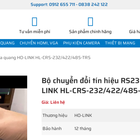
Support: 0912 655 711 - 0838 242 122
Tư vấn miễn phí
Sản phẩm chính hãng
Giá h
 QUANG
CHUYỂN HDMI, VGA
PHỤ KIỆN CAMERA
THIẾT BỊ MẠNG
qua quang HO-LINK HL-CRS-232/422/485-TRS
Bộ chuyển đổi tín hiệu RS
LINK HL-CRS-232/422/485
Giá: Liên hệ
Thương hiệu
HO-LINK
Bảo hành
12 tháng