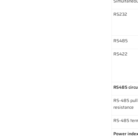
Simultaneous
RS232
RS485
RS422
RS485 circu
RS-485 pull
resistance
RS-485 term
Power inde