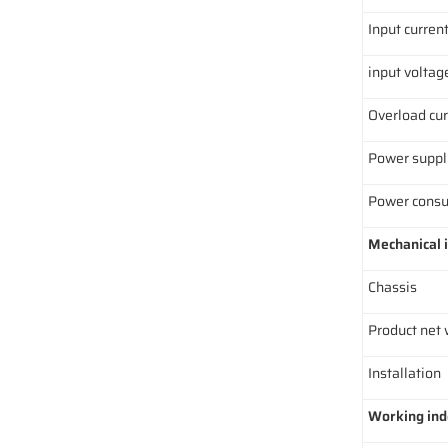
Input curren
input voltag
Overload cur
Power suppl
Power cons
Mechanical 
Chassis
Product net 
Installation
Working in