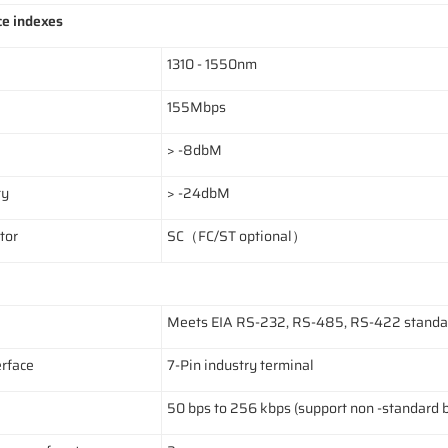
ce indexes
1310 - 1550nm
155Mbps
> -8dbM
ty
> -24dbM
tor
SC（FC/ST optional）
Meets EIA RS-232, RS-485, RS-422 standa
erface
7-Pin industry terminal
50 bps to 256 kbps (support non -standard 