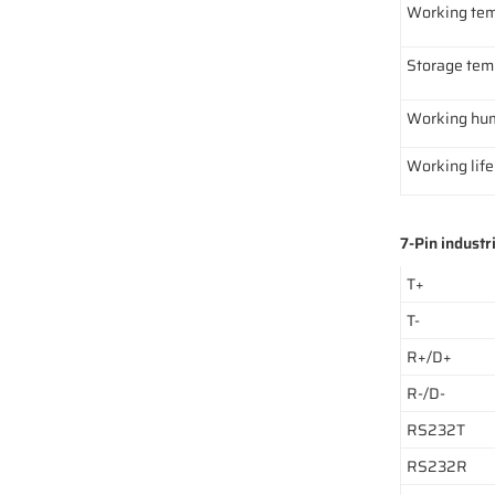
Working tem
Storage tem
Working hum
Working life
7-Pin industr
T+
T-
R+/D+
R-/D-
RS232T
RS232R