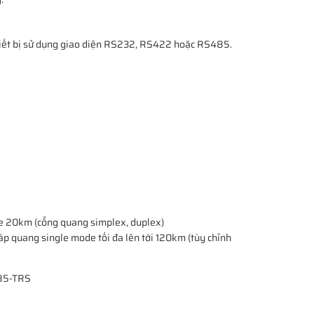
thiết bị sử dụng giao diện RS232, RS422 hoặc RS485.
e 20km (cổng quang simplex, duplex)
áp quang single mode tối đa lên tới 120km (tùy chỉnh
485-TRS