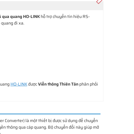
85 qua quang HO-LINK
hỗ trợ chuyển tín hiệu RS-
 quang đi xa.
quang
HO-LINK
được
Viễn thông Thiên Tân
phân phối
Converter) là một thiết bị được sử dụng để chuyển
uyền thông qua cáp quang. Bộ chuyển đổi này giúp mở
.