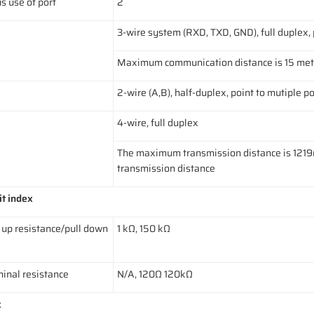
 use of port
2
3-wire system (RXD, TXD, GND), full duplex,
Maximum communication distance is 15 met
2-wire (A,B), half-duplex, point to mutiple 
4-wire, full duplex
The maximum transmission distance is 1219m,
transmission distance
it index
 up resistance/pull down
1 kΩ, 150 kΩ
inal resistance
N/A, 120Ω 120kΩ
x