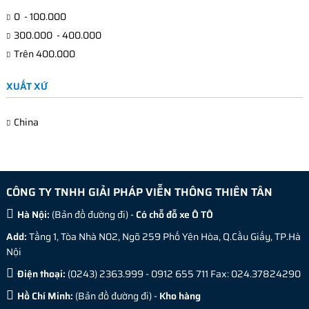
0
-
100.000
300.000
-
400.000
Trên
400.000
XUẤT XỨ
China
CÔNG TY TNHH GIẢI PHÁP VIỄN THÔNG THIÊN TÂN
Hà Nội:
(
Bản đồ đường đi
) -
Có chỗ đỗ xe Ô TÔ
Add:
Tầng 1, Tòa Nhà N02, Ngõ 259 Phố Yên Hòa, Q.Cầu Giấy, TP.Hà
Nội
Điện thoại:
(0243) 2363.999 - 0912 655 711 Fax: 024.37824290
Hồ Chí Minh:
(
Bản đồ đường đi
) -
Kho hàng