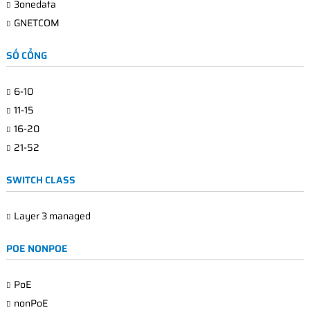
3onedata
GNETCOM
SỐ CỔNG
6-10
11-15
16-20
21-52
SWITCH CLASS
Layer 3 managed
POE NONPOE
PoE
nonPoE