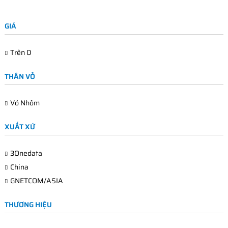
GIÁ
Trên
0
THÂN VỎ
Vỏ Nhôm
XUẤT XỨ
3Onedata
China
GNETCOM/ASIA
THƯƠNG HIỆU