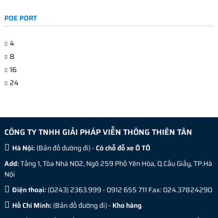
POE PORT
4
8
16
24
CÔNG TY TNHH GIẢI PHÁP VIỄN THÔNG THIÊN TÂN
Hà Nội:
(
Bản đồ đường đi
) -
Có chỗ đỗ xe Ô TÔ
Add:
Tầng 1, Tòa Nhà N02, Ngõ 259 Phố Yên Hòa, Q.Cầu Giấy, TP.Hà
Nội
Điện thoại:
(0243) 2363.999 - 0912 655 711 Fax: 024.37824290
Hồ Chí Minh:
(
Bản đồ đường đi
) -
Kho hàng