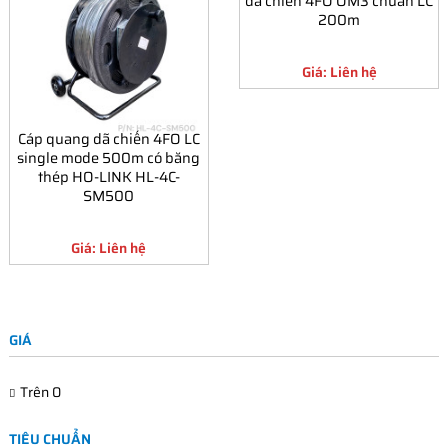
dã chiến 4FO OM3 chuẩn LC
200m
Giá: Liên hệ
Cáp quang dã chiến 4FO LC
single mode 500m có băng
thép HO-LINK HL-4C-
SM500
Giá: Liên hệ
GIÁ
Trên
0
TIÊU CHUẨN