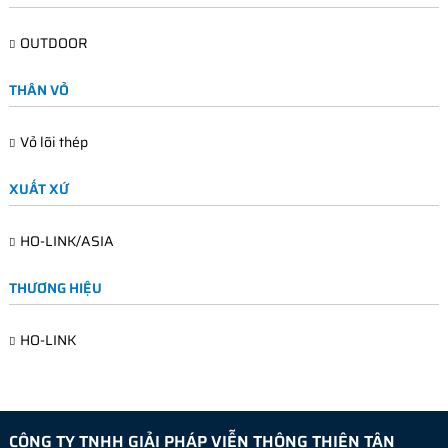
OUTDOOR
THÂN VỎ
Vỏ lõi thép
XUẤT XỨ
HO-LINK/ASIA
THƯƠNG HIỆU
HO-LINK
CÔNG TY TNHH GIẢI PHÁP VIỄN THÔNG THIÊN TÂN