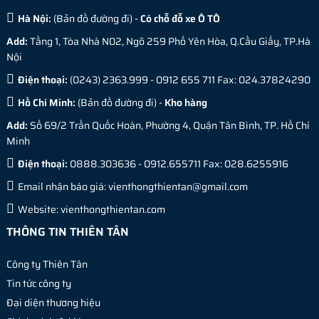
Hà Nội:
(
Bản đồ đường đi
) -
Có chỗ đỗ xe Ô TÔ
Add:
Tầng 1, Tòa Nhà N02, Ngõ 259 Phố Yên Hòa, Q.Cầu Giấy, TP.Hà
Nội
Điện thoại:
(0243) 2363.999 - 0912 655 711 Fax: 024.37824290
Hồ Chí Minh:
(
Bản đồ đường đi
) -
Kho hàng
Add:
Số 69/2 Trần Quốc Hoàn, Phường 4, Quận Tân Bình, TP. Hồ Chí
Minh
Điện thoại:
0888.303636 - 0912.655711 Fax: 028.6255916
Email nhận báo giá:
vienthongthientan@gmail.com
Website:
vienthongthientan.com
THÔNG TIN THIÊN TÂN
Công ty Thiên Tân
Tin tức công ty
Đại diện thương hiệu