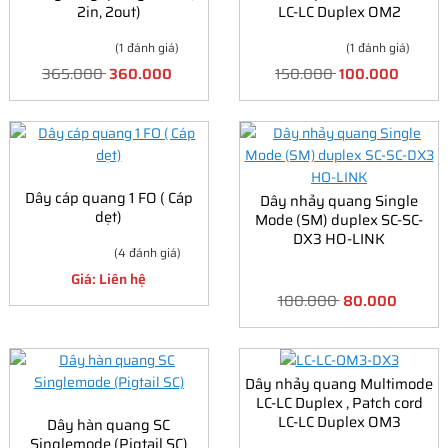
2in, 2out)
LC-LC Duplex OM2
(1 đánh giá)
(1 đánh giá)
365.000
360.000
150.000
100.000
Dây cáp quang 1 FO ( Cáp
Dây nhảy quang Single
dẹt)
Mode (SM) duplex SC-SC-
DX3 HO-LINK
(4 đánh giá)
Giá: Liên hệ
100.000
80.000
Dây nhảy quang Multimode
LC-LC Duplex , Patch cord
LC-LC Duplex OM3
Dây hàn quang SC
Singlemode (Pigtail SC)