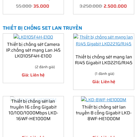
55.000
35.000
3.250.000
2.500.000
THIẾT BỊ CHỐNG SET LAN TRUYỀN
Thiết bị chống sét Camera
IP.chống sét mạng Lan J45
LKD105F4H-E100
Thiết bị chống sét mạng lan
RJ45 Gigabit LKD221G/RJ45
(2 đánh giá)
(1 đánh giá)
Giá: Liên hệ
Giá: Liên hệ
Thiết bị chống sét lan
truyền 16 cổng Gigabit
Thiết bị chống sét lan
10/100/1000Mbps LKD-
truyền 8 cổng Gigabit LKD-
16WF-HE1000M
8WF-HE1000M