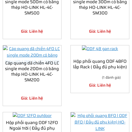
single mode 500m có băng
single mode 300m có băng
thép HO-LINK HL-4C-
thép HO-LINK HL-4C-
SM500
SM300
Giá: Liên hệ
Giá: Liên hệ
Hộp phối quang ODF 48FO
Cáp quang dã chiến 4FO LC
lắp Rack ( Đầy đủ phụ kiện)
single mode 200m có băng
thép HO-LINK HL-4C-
(1 đánh giá)
SM200
Giá: Liên hệ
Giá: Liên hệ
Hộp phối quang ODF 12FO
Ngoài trời ( Đầy đủ phụ