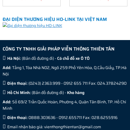
ĐẠI DIỆN THƯƠNG HIỆU HO-LINK TẠI VIỆT NAM
CÔNG TY TNHH GIẢI PHÁP VIỄN THÔNG THIÊN TÂN
Hà Nội:
(
Bản đồ đường đi
) -
Có chỗ đỗ xe Ô TÔ
Add:
Tầng 1, Tòa Nhà N02, Ngõ 259 Phố Yên Hòa, Q.Cầu Giấy, TP.Hà
Nội
Điện thoại:
(0243) 2363.999 - 0912 655 711 Fax: 024.37824290
Hồ Chí Minh:
(
Bản đồ đường đi
) -
Kho hàng
Add:
Số 69/2 Trần Quốc Hoàn, Phường 4, Quận Tân Bình, TP. Hồ Chí
Minh
Điện thoại:
0888.303636 - 0912.655711 Fax: 028.6255916
Email nhận báo giá:
vienthongthientan@gmail.com