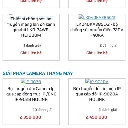
Giá: Liên hệ
Giá: Liên hệ
Thiết bị chống sét lan
truyền mạng lan 24 kênh
LKD40KA385C/2 - bộ
gigabit LKD-24WF-
chống sét nguồn điện 220V
HE1000M
- 40KA
(1 đánh giá)
(2 đánh giá)
Giá: Liên hệ
Giá: Liên hệ
GIẢI PHÁP CAMERA THANG MÁY
Bộ chuyển đôi Camera Ip
Bộ chuyển đổi tín hiệu IP
qua cáp đồng trục IP /BNC
qua cáp đôi IP-902DA
IP-902B HOLINK
HOLINK
(20 đánh giá)
(1 đánh giá)
2.350.000
2.450.000