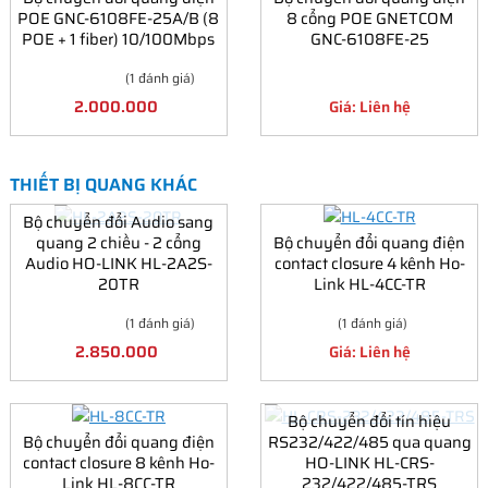
POE GNC-6108FE-25A/B (8
8 cổng POE GNETCOM
POE + 1 fiber) 10/100Mbps
GNC-6108FE-25
(1 đánh giá)
2.000.000
Giá: Liên hệ
THIẾT BỊ QUANG KHÁC
Bộ chuyển đổi Audio sang
quang 2 chiều - 2 cổng
Bộ chuyển đổi quang điện
Audio HO-LINK HL-2A2S-
contact closure 4 kênh Ho-
20TR
Link HL-4CC-TR
(1 đánh giá)
(1 đánh giá)
2.850.000
Giá: Liên hệ
Bộ chuyển đổi tín hiệu
Bộ chuyển đổi quang điện
RS232/422/485 qua quang
contact closure 8 kênh Ho-
HO-LINK HL-CRS-
Link HL-8CC-TR
232/422/485-TRS