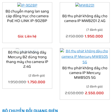
Bộ chuyển mạng lan sang
cáp đồng trục cho camera
Bộ thu phát không dây cho
PoE HO-LINK IP-902BP
camera IP MWB201 2.4G
(7 đánh giá)
2.150.000
1.950.000
Giá: Liên hệ
Bộ thu phát không dây
Mercury B2 dùng trong
thang máy cho camera IP
2.4G
Bộ thu phát không dây cho
camera IP Mercury
(2 đánh giá)
MWB505 5G
1.950.000
1.750.000
(2 đánh giá)
2.650.000
2.550.000
BỘ CHUYỂN ĐỔI QUANG ĐIỆN