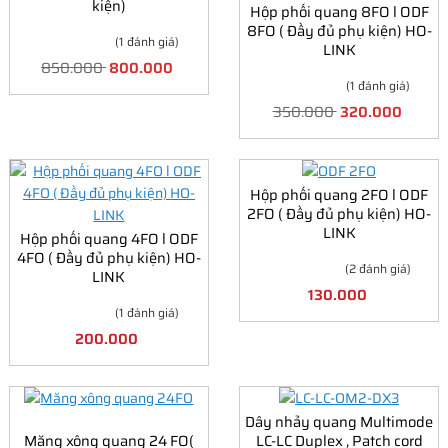
kiện)
Hộp phối quang 8FO l ODF
8FO ( Đầy đủ phụ kiện) HO-
(1 đánh giá)
LINK
850.000
800.000
(1 đánh giá)
350.000
320.000
Hộp phối quang 2FO l ODF
2FO ( Đầy đủ phụ kiện) HO-
LINK
Hộp phối quang 4FO l ODF
4FO ( Đầy đủ phụ kiện) HO-
(2 đánh giá)
LINK
130.000
(1 đánh giá)
200.000
Dây nhảy quang Multimode
Măng xông quang 24 FO(
LC-LC Duplex , Patch cord