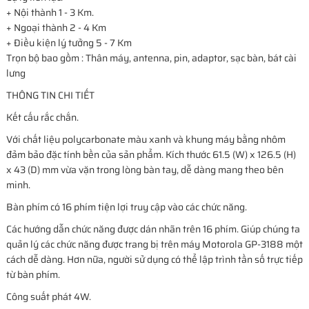
+ Nội thành 1 - 3 Km.
+ Ngoại thành 2 - 4 Km
+ Điều kiện lý tưởng 5 - 7 Km
Trọn bộ bao gồm : Thân máy, antenna, pin, adaptor, sạc bàn, bát cài
lưng
THÔNG TIN CHI TIẾT
Kết cấu rắc chắn.
Với chất liệu polycarbonate màu xanh và khung máy bằng nhôm
đảm bảo đặc tính bền của sản phẩm. Kích thước 61.5 (W) x 126.5 (H)
x 43 (D) mm vừa vặn trong lòng bàn tay, dễ dàng mang theo bên
minh.
Bàn phím có 16 phím tiện lợi truy cập vào các chức năng.
Các hướng dẫn chức năng được dán nhãn trên 16 phím. Giúp chúng ta
quản lý các chức năng được trang bị trên máy Motorola GP-3188 một
cách dễ dàng. Hơn nữa, người sử dụng có thể lập trình tần số trực tiếp
từ bàn phím.
Công suất phát 4W.