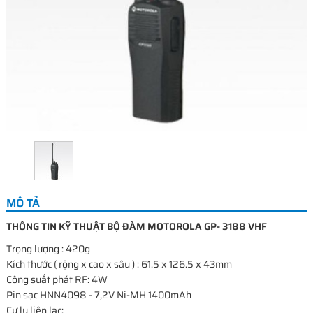
MÔ TẢ
THÔNG TIN KỸ THUẬT BỘ ĐÀM MOTOROLA GP- 3188 VHF
Trọng lượng : 420g
Kích thước ( rộng x cao x sâu ) : 61.5 x 126.5 x 43mm
Công suất phát RF: 4W
Pin sạc HNN4098 - 7,2V Ni-MH 1400mAh
Cự ly liên lạc: