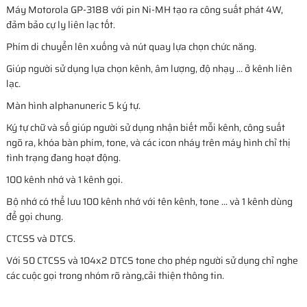
Máy Motorola GP-3188 với pin Ni-MH tạo ra công suất phát 4W,
đảm bảo cự ly liên lạc tốt.
Phím di chuyển lên xuống và nút quay lựa chọn chức năng.
Giúp người sử dụng lựa chọn kênh, âm lượng, độ nhạy ... ở kênh liên
lạc.
Màn hình alphanuneric 5 ký tự.
Ký tự chữ và số giúp người sử dụng nhận biết mỗi kênh, công suất
ngõ ra, khóa bàn phím, tone, và các icon nháy trên máy hình chỉ thị
tình trạng đang hoạt động.
100 kênh nhớ và 1 kênh gọi.
Bộ nhớ có thể lưu 100 kênh nhớ với tên kênh, tone ... và 1 kênh dùng
để gọi chung.
CTCSS và DTCS.
Với 50 CTCSS và 104x2 DTCS tone cho phép người sử dụng chỉ nghe
các cuộc gọi trong nhóm rõ ràng,cải thiện thông tin.