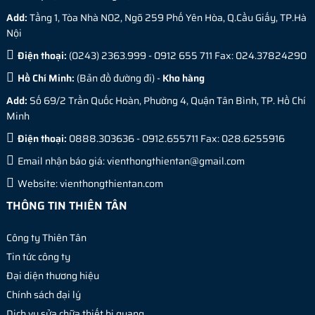
Add:
Tầng 1, Tòa Nhà N02, Ngõ 259 Phố Yên Hòa, Q.Cầu Giấy, TP.Hà
Nội
Điện thoại:
(0243) 2363.999 - 0912 655 711 Fax: 024.37824290
Hồ Chí Minh:
(
Bản đồ đường đi
) -
Kho hàng
Add:
Số 69/2 Trần Quốc Hoàn, Phường 4, Quận Tân Bình, TP. Hồ Chí
Minh
Điện thoại:
0888.303636 - 0912.655711 Fax: 028.6255916
Email nhận báo giá:
vienthongthientan@gmail.com
Website:
vienthongthientan.com
THÔNG TIN THIÊN TÂN
Công ty Thiên Tân
Tin tức công ty
Đại diện thương hiệu
Chính sách đại lý
Dịch vụ sửa chữa thiết bị quang