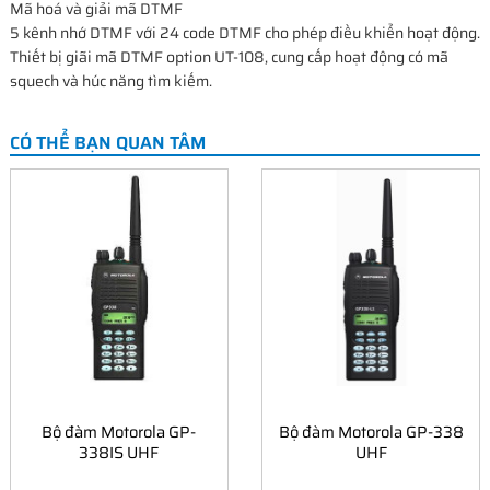
Mã hoá và giải mã DTMF
5 kênh nhớ DTMF với 24 code DTMF cho phép điều khiển hoạt động.
Thiết bị giãi mã DTMF option UT-108, cung cấp hoạt động có mã
squech và húc năng tìm kiếm.
CÓ THỂ BẠN QUAN TÂM
Bộ đàm Motorola GP-
Bộ đàm Motorola GP-338
338IS UHF
UHF