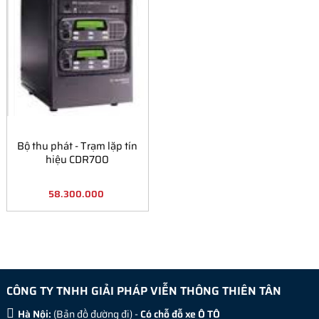
Bộ thu phát - Trạm lặp tín
hiệu CDR700
58.300.000
CÔNG TY TNHH GIẢI PHÁP VIỄN THÔNG THIÊN TÂN
Hà Nội:
(
Bản đồ đường đi
) -
Có chỗ đỗ xe Ô TÔ