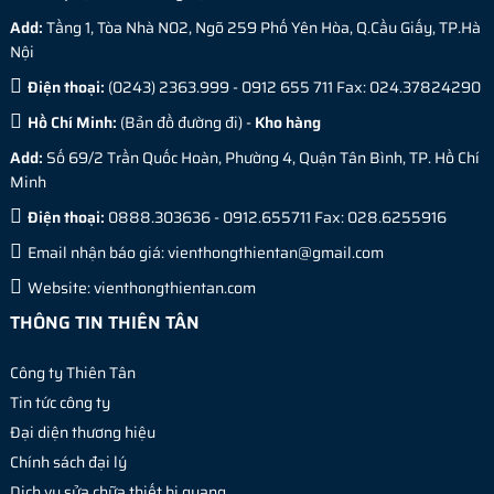
Add:
Tầng 1, Tòa Nhà N02, Ngõ 259 Phố Yên Hòa, Q.Cầu Giấy, TP.Hà
Nội
Điện thoại:
(0243) 2363.999 - 0912 655 711 Fax: 024.37824290
Hồ Chí Minh:
(
Bản đồ đường đi
) -
Kho hàng
Add:
Số 69/2 Trần Quốc Hoàn, Phường 4, Quận Tân Bình, TP. Hồ Chí
Minh
Điện thoại:
0888.303636 - 0912.655711 Fax: 028.6255916
Email nhận báo giá:
vienthongthientan@gmail.com
Website:
vienthongthientan.com
THÔNG TIN THIÊN TÂN
Công ty Thiên Tân
Tin tức công ty
Đại diện thương hiệu
Chính sách đại lý
Dịch vụ sửa chữa thiết bị quang