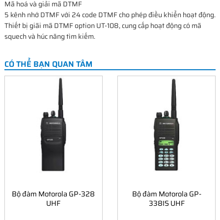
Mã hoá và giải mã DTMF
5 kênh nhớ DTMF với 24 code DTMF cho phép điều khiển hoạt động.
Thiết bị giãi mã DTMF option UT-108, cung cấp hoạt động có mã
squech và húc năng tìm kiếm.
CÓ THỂ BẠN QUAN TÂM
Bộ đàm Motorola GP-328
Bộ đàm Motorola GP-
UHF
338IS UHF