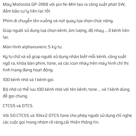
Máy Motorola GP-3188 với pin Ni-MH tạo ra công suất phát 5W,
đảm bảo cự ly liên lạc tốt.
Phím di chuyển lên xuống và nút quay lựa chọn chức năng.
Giúp người sử dụng lựa chọn kênh, âm lượng, độ nhạy ... ở kênh liên
lạc.
Màn hình alphanuneric 5 ký tự.
Ký tự chữ và số giúp người sử dụng nhận biết mỗi kênh, công suất
ngõ ra, khóa bàn phím, tone, và các icon nháy trên máy hình chỉ thị
tình trạng đang hoạt động.
100 kênh nhớ và 1 kênh gọi.
Bộ nhớ có thể lưu 100 kênh nhớ với tên kênh, tone ... và 1 kênh dùng
để gọi chung.
CTCSS và DTCS.
Với 50 CTCSS và 104x2 DTCS tone cho phép người sử dụng chỉ nghe
các cuộc gọi trong nhóm rõ ràng,cải thiện thông tin.