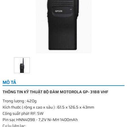
MÔ TẢ
THÔNG TIN KỸ THUẬT BỘ ĐÀM MOTOROLA GP- 3188 VHF
Trọng lượng : 420g
Kích thước ( rộng x cao x sâu ) : 61.5 x 126.5 x 43mm
Công suất phát RF: 5W
Pin sạc HNN4098 - 7,2V Ni-MH 1400mAh
Cự ly liên lạc: