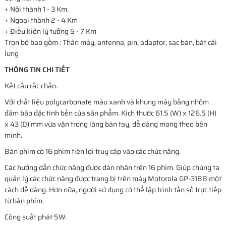
+ Nội thành 1 - 3 Km.
+ Ngoại thành 2 - 4 Km
+ Điều kiện lý tưởng 5 - 7 Km
Trọn bộ bao gồm : Thân máy, antenna, pin, adaptor, sạc bàn, bát cài
lưng
THÔNG TIN CHI TIẾT
Kết cấu rắc chắn.
Với chất liệu polycarbonate màu xanh và khung máy bằng nhôm
đảm bảo đặc tính bền của sản phẩm. Kích thước 61.5 (W) x 126.5 (H)
x 43 (D) mm vừa vặn trong lòng bàn tay, dễ dàng mang theo bên
minh.
Bàn phím có 16 phím tiện lợi truy cập vào các chức năng.
Các hướng dẫn chức năng được dán nhãn trên 16 phím. Giúp chúng ta
quản lý các chức năng được trang bị trên máy Motorola GP-3188 một
cách dễ dàng. Hơn nữa, người sử dụng có thể lập trình tần số trực tiếp
từ bàn phím.
Công suất phát 5W.