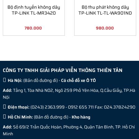
Bộ định tuyến không dây
Bộ thu phát không dây
TP-LINK TL-MR3420
TP-LINK TL-TL-WA901ND
780.000
980.000
CÔNG TY TNHH GIẢI PHÁP VIỄN THÔNG THIÊN TÂN
Hà Nội:
(
Bản đồ đường đi
) -
Có chỗ đỗ xe Ô TÔ
Add:
Tầng 1, Tòa Nhà N02, Ngõ 259 Phố Yên Hòa, Q.Cầu Giấy, TP.Hà
Nội
Điện thoại:
(0243) 2363.999 - 0912 655 711 Fax: 024.37824290
Hồ Chí Minh:
(
Bản đồ đường đi
) -
Kho hàng
Add:
Số 69/2 Trần Quốc Hoàn, Phường 4, Quận Tân Bình, TP. Hồ Chí
Minh