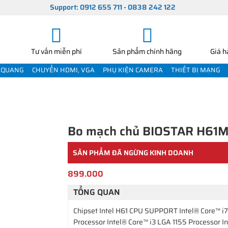
Support: 0912 655 711 - 0838 242 122
Tư vấn miễn phí
Sản phẩm chính hãng
Giá h
 QUANG
CHUYỂN HDMI, VGA
PHỤ KIỆN CAMERA
THIẾT BỊ MẠNG
Bo mạch chủ BIOSTAR H61
SẢN PHẨM ĐÃ NGỪNG KINH DOANH
899.000
TỔNG QUAN
Chipset Intel H61 CPU SUPPORT Intel® Core™ i7
Processor Intel® Core™ i3 LGA 1155 Processor