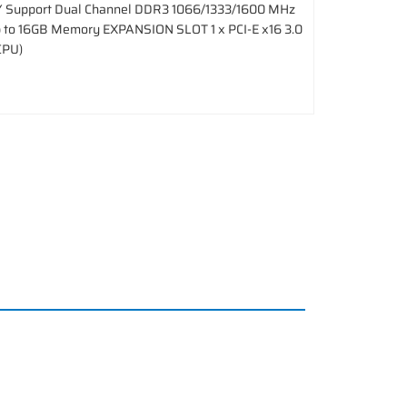
 Support Dual Channel DDR3 1066/1333/1600 MHz
 to 16GB Memory EXPANSION SLOT 1 x PCI-E x16 3.0
CPU)