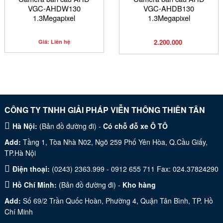
VGC-AHDW130
VGC-AHDB130
1.3Megapixel
1.3Megapixel
2.200.000
Giá: Liên hệ
CÔNG TY TNHH GIẢI PHÁP VIỄN THÔNG THIÊN TÂN
Hà Nội:
(
Bản đồ đường đi
) -
Có chỗ đỗ xe Ô TÔ
Add:
Tầng 1, Tòa Nhà N02, Ngõ 259 Phố Yên Hòa, Q.Cầu Giấy,
TP.Hà Nội
Điện thoại:
(0243) 2363.999 - 0912 655 711 Fax: 024.37824290
Hồ Chí Minh:
(
Bản đồ đường đi
) -
Kho hàng
Add:
Số 69/2 Trần Quốc Hoàn, Phường 4, Quận Tân Bình, TP. Hồ
Chí Minh