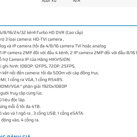
Xuất xứ
N/A
 4/8/16/24/32 kênhTurbo HD DVR (Cao cấp)
 trợ 3 loại camera: HD-TVI camera ,
og và IP camera (tối đa 4/8/16 camera TVI hoặc analog
 1 IP camera 2MP đối với đầu 4 kênh, 2 IP camera 2MP đối với đầu 8/16 
 hỗ trợ Camera IP của Hãng HIKVISION.
i ghi hình: 1080P: 12FPS, 720P: 25FPS.
 kết nối đến camera: tối đa 500m với cáp đồng trục.
DMI, 1 cổng ra VGA, 1 cổng RS485.
a HDMI/VGA:° phận giải 1920x1080P
gười truy cập cùng lúc.
 liệu độc lập.
cứng mỗi ổ tối đa 4TB.
 vào và 1 ngõ ra , 3 cổng USB, 1 cổng eSATA.
 động vào, 4 cổng ra.