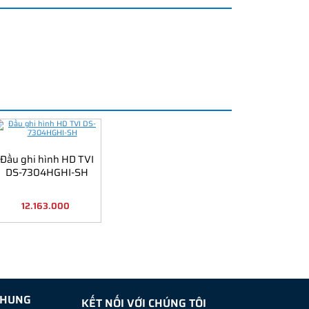
Đầu ghi hình HD TVI
DS-7304HGHI-SH
12.163.000
CHUNG
KẾT NỐI VỚI CHÚNG TÔI