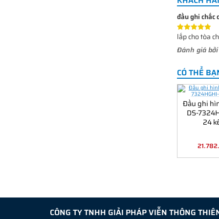
KHÁCH HÀ
đầu ghi chắc c
lắp cho tòa c
Đánh giá bở
CÓ THỂ BẠ
Đầu ghi hì
DS-7324
24 k
21.78
CÔNG TY TNHH GIẢI PHÁP VIỄN THÔNG THIÊ