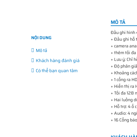
MÔ TẢ
Đầu ghi hình
NỘI DUNG
+ Đầu ghi hỗ
+ camera anal
Mô tả
+ thêm tối đa
+ Lưu ý: Chỉ
Khách hàng đánh giá
+ Độ phân giả
Có thể bạn quan tâm
+ Khoảng cách
+ 1 cổng ra H
+ Hiển thị r
+ Tối đa 128 n
+ Hai luồng dữ
+ Hỗ trợ: 4 ổ 
+ Audio: 4 ngõ
+ 16 Cổng báo