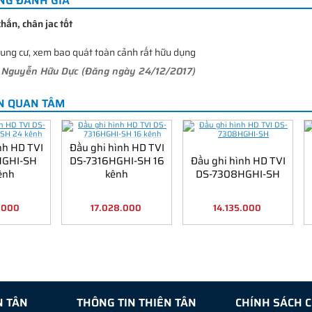
NG ĐÁNH GIÁ
hắn, chân jac tốt
hung cư, xem bao quát toàn cảnh rất hữu dụng
i
Nguyễn Hữu Dực
(Đăng ngày 24/12/2017)
N QUAN TÂM
nh HD TVI
Đầu ghi hình HD TVI
HGHI-SH
DS-7316HGHI-SH 16
Đầu ghi hình HD TVI
ênh
kênh
DS-7308HGHI-SH
2.000
17.028.000
14.135.000
N TÂN
THÔNG TIN THIÊN TÂN
CHÍNH SÁCH 