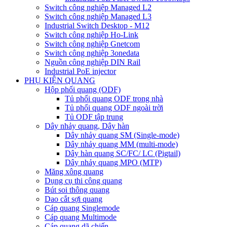
Switch công nghiệp Managed L2
Switch công nghiệp Managed L3
Industrial Switch Desktop - M12
Switch công nghiệp Ho-Link
Switch công nghiệp Gnetcom
Switch công nghiệp 3onedata
Nguồn công nghiệp DIN Rail
Industrial PoE injector
PHỤ KIỆN QUANG
Hộp phối quang (ODF)
Tủ phối quang ODF trong nhà
Tủ phối quang ODF ngoài trời
Tủ ODF tập trung
Dây nhảy quang, Dây hàn
Dây nhảy quang SM (Single-mode)
Dây nhảy quang MM (multi-mode)
Dây hàn quang SC/FC/ LC (Pigtail)
Dây nhảy quang MPO (MTP)
Măng xông quang
Dụng cụ thi công quang
Bút soi thông quang
Dao cắt sợi quang
Cáp quang Singlemode
Cáp quang Multimode
Cáp quang dã chiến