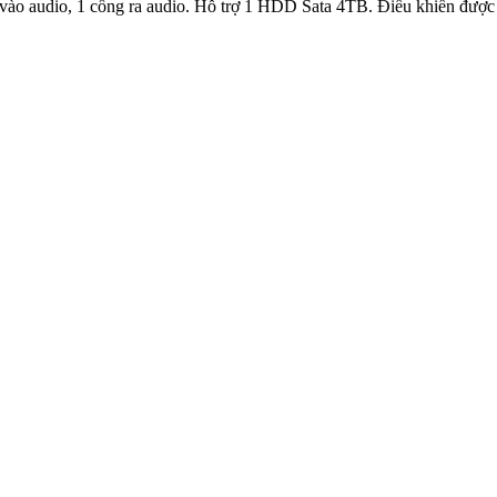
ào audio, 1 cổng ra audio. Hỗ trợ 1 HDD Sata 4TB. Điều khiển được