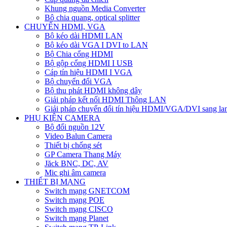
Khung nguồn Media Converter
Bộ chia quang, optical splitter
CHUYỂN HDMI, VGA
Bộ kéo dài HDMI LAN
Bộ kéo dài VGA I DVI to LAN
Bộ Chia cổng HDMI
Bộ gộp cổng HDMI I USB
Cáp tín hiệu HDMI I VGA
Bộ chuyển đổi VGA
Bộ thu phát HDMI không dây
Giải pháp kết nối HDMI Thông LAN
Giải pháp chuyển đổi tín hiệu HDMI/VGA/DVI sang la
PHỤ KIỆN CAMERA
Bộ đổi nguồn 12V
Video Balun Camera
Thiết bị chống sét
GP Camera Thang Máy
Jăck BNC, DC, AV
Mic ghi âm camera
THIẾT BỊ MẠNG
Switch mạng GNETCOM
Switch mạng POE
Switch mạng CISCO
Switch mạng Planet