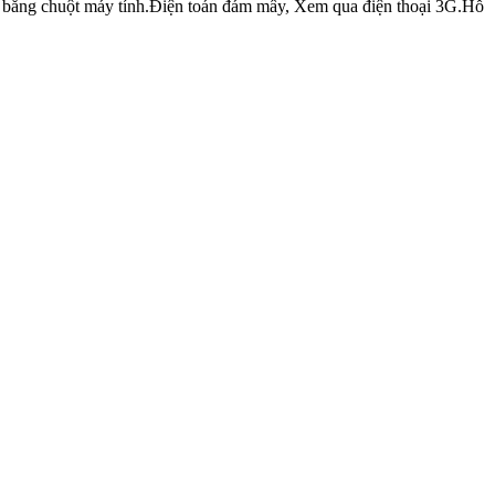
 bằng chuột máy tính.Điện toán đám mây, Xem qua điện thoại 3G.Hỗ