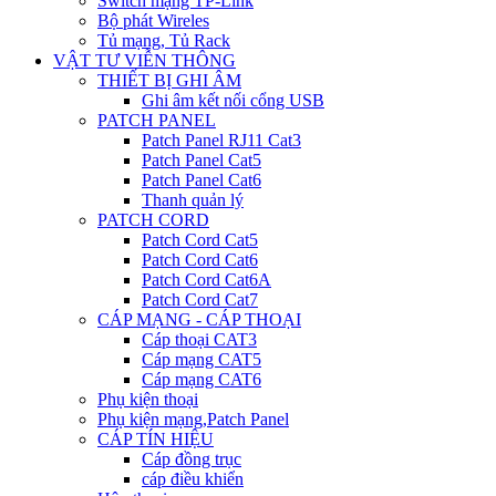
Switch mạng TP-Link
Bộ phát Wireles
Tủ mạng, Tủ Rack
VẬT TƯ VIỄN THÔNG
THIẾT BỊ GHI ÂM
Ghi âm kết nối cổng USB
PATCH PANEL
Patch Panel RJ11 Cat3
Patch Panel Cat5
Patch Panel Cat6
Thanh quản lý
PATCH CORD
Patch Cord Cat5
Patch Cord Cat6
Patch Cord Cat6A
Patch Cord Cat7
CÁP MẠNG - CÁP THOẠI
Cáp thoại CAT3
Cáp mạng CAT5
Cáp mạng CAT6
Phụ kiện thoại
Phụ kiện mạng,Patch Panel
CÁP TÍN HIỆU
Cáp đồng trục
cáp điều khiển