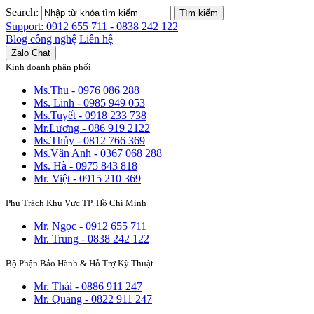
Search:
Tìm kiếm
Support: 0912 655 711 - 0838 242 122
Blog công nghệ
Liên hệ
Zalo Chat
Kinh doanh phân phối
Ms.Thu - 0976 086 288
Ms. Linh - 0985 949 053
Ms.Tuyết - 0918 233 738
Mr.Lương - 086 919 2122
Ms.Thủy - 0812 766 369
Ms.Vân Anh - 0367 068 288
Ms. Hà - 0975 843 818
Mr. Việt - 0915 210 369
Phụ Trách Khu Vực TP. Hồ Chí Minh
Mr. Ngọc - 0912 655 711
Mr. Trung - 0838 242 122
Bộ Phận Bảo Hành & Hỗ Trợ Kỹ Thuật
Mr. Thái - 0886 911 247
Mr. Quang - 0822 911 247