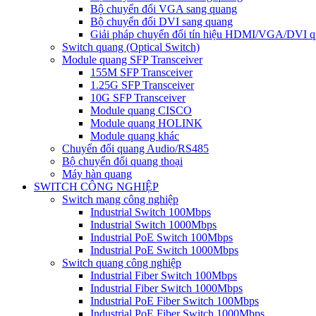
Bộ chuyển đổi VGA sang quang
Bộ chuyển đổi DVI sang quang
Giải pháp chuyển đổi tín hiệu HDMI/VGA/DVI q
Switch quang (Optical Switch)
Module quang SFP Transceiver
155M SFP Transceiver
1.25G SFP Transceiver
10G SFP Transceiver
Module quang CISCO
Module quang HOLINK
Module quang khác
Chuyển đổi quang Audio/RS485
Bộ chuyển đổi quang thoại
Máy hàn quang
SWITCH CÔNG NGHIỆP
Switch mạng công nghiệp
Industrial Switch 100Mbps
Industrial Switch 1000Mbps
Industrial PoE Switch 100Mbps
Industrial PoE Switch 1000Mbps
Switch quang công nghiệp
Industrial Fiber Switch 100Mbps
Industrial Fiber Switch 1000Mbps
Industrial PoE Fiber Switch 100Mbps
Industrial PoE Fiber Switch 1000Mbps