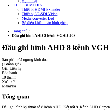
Hộp thoại
THIẾT BỊ MEDIA
Thiết bị HDMI Extender
Thiết bị 3G-SDI Video
Media converter Led
Bộ điều khiển màn hình ghép
Trang chủ
/
Đầu ghi hinh AHD 8 kênh VGHD-J08
Đầu ghi hinh AHD 8 kênh VGH
Sản phẩm đã ngừng kinh doanh
(1 đánh giá)
Giá: Liên hệ
Bảo hành
18 tháng
Xuất xứ
Malaysia
Tổng quan
Đầu ghi hình kỹ thuật số 8 kênh AHD .Kết nối 8 Kênh AHD Camera.