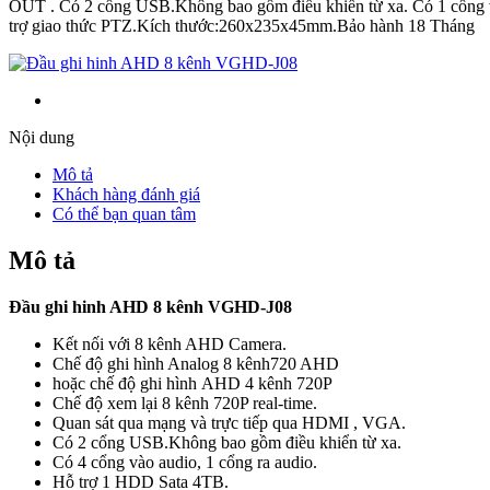
OUT . Có 2 cổng USB.Không bao gồm điều khiển từ xa. Có 1 cổng v
trợ giao thức PTZ.Kích thước:260x235x45mm.Bảo hành 18 Tháng
Nội dung
Mô tả
Khách hàng đánh giá
Có thể bạn quan tâm
Mô tả
Đầu ghi hinh AHD 8 kênh VGHD-J08
Kết nối với 8 kênh AHD Camera.
Chế độ ghi hình Analog 8 kênh720 AHD
hoặc chế độ ghi hình
AHD 4 kênh 720P
Chế độ xem lại 8 kênh 720P real-time.
Quan sát qua mạng và trực tiếp qua HDMI , VGA.
Có 2 cổng USB.Không bao gồm điều khiển từ xa.
Có 4 cổng vào audio, 1 cổng ra audio.
Hỗ trợ 1 HDD Sata 4TB.