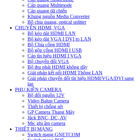
Cáp quang Multimode
Cáp quang dã chiến
Khung nguồn Media Converter
Bộ chia quang, optical splitter
CHUYỂN HDMI, VGA
Bộ kéo dài HDMI LAN
Bộ kéo dài VGA I DVI to LAN
Bộ Chia cổng HDMI
Bộ gộp cổng HDMI I USB
Cáp tín hiệu HDMI I VGA
Bộ chuyển đổi VGA
Bộ thu phát HDMI không dây
Giải pháp kết nối HDMI Thông LAN
Giải pháp chuyển đổi tín hiệu HDMI/VGA/DVI sang
lan
PHỤ KIỆN CAMERA
Bộ đổi nguồn 12V
Video Balun Camera
Thiết bị chống sét
GP Camera Thang Máy
Jăck BNC, DC, AV
Mic ghi âm camera
THIẾT BỊ MẠNG
Switch mạng GNETCOM