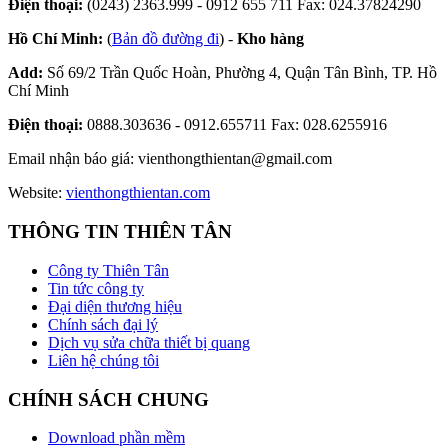
Điện thoại:
(0243) 2363.999 - 0912 655 711 Fax: 024.37824290
Hồ Chí Minh:
(
Bản đồ đường đi
) -
Kho hàng
Add:
Số 69/2 Trần Quốc Hoàn, Phường 4, Quận Tân Bình, TP. Hồ
Chí Minh
Điện thoại:
0888.303636 - 0912.655711 Fax: 028.6255916
Email nhận báo giá:
vienthongthientan@gmail.com
Website:
vienthongthientan.com
THÔNG TIN THIÊN TÂN
Công ty Thiên Tân
Tin tức công ty
Đại diện thương hiệu
Chính sách đại lý
Dịch vụ sửa chữa thiết bị quang
Liên hệ chúng tôi
CHÍNH SÁCH CHUNG
Download phần mềm