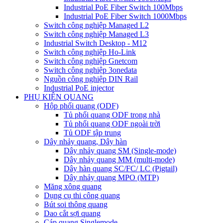
Industrial PoE Fiber Switch 100Mbps
Industrial PoE Fiber Switch 1000Mbps
Switch công nghiệp Managed L2
Switch công nghiệp Managed L3
Industrial Switch Desktop - M12
Switch công nghiệp Ho-Link
Switch công nghiệp Gnetcom
Switch công nghiệp 3onedata
Nguồn công nghiệp DIN Rail
Industrial PoE injector
PHỤ KIỆN QUANG
Hộp phối quang (ODF)
Tủ phối quang ODF trong nhà
Tủ phối quang ODF ngoài trời
Tủ ODF tập trung
Dây nhảy quang, Dây hàn
Dây nhảy quang SM (Single-mode)
Dây nhảy quang MM (multi-mode)
Dây hàn quang SC/FC/ LC (Pigtail)
Dây nhảy quang MPO (MTP)
Măng xông quang
Dụng cụ thi công quang
Bút soi thông quang
Dao cắt sợi quang
Cáp quang Singlemode