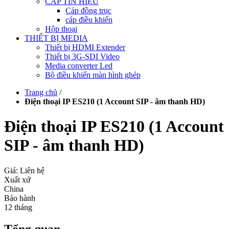
CÁP TÍN HIỆU
Cáp đồng trục
cáp điều khiển
Hộp thoại
THIẾT BỊ MEDIA
Thiết bị HDMI Extender
Thiết bị 3G-SDI Video
Media converter Led
Bộ điều khiển màn hình ghép
Trang chủ
/
Điện thoại IP ES210 (1 Account SIP - âm thanh HD)
Điện thoại IP ES210 (1 Account
SIP - âm thanh HD)
Giá: Liên hệ
Xuất xứ
China
Bảo hành
12 tháng
Tổng quan