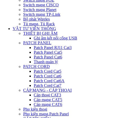
Switch mạng POE
Switch mạng CISCO
Switch mạng Planet
Switch mạng TP-Link
Bộ phát Wireles
Tủ mạng, Tủ Rack
VẬT TƯ VIỄN THÔNG
THIẾT BỊ GHI ÂM
Ghi âm kết nối cổng USB
PATCH PANEL
Patch Panel RJ11 Cat3
Patch Panel Cat5
Patch Panel Cat6
Thanh quản lý
PATCH CORD
Patch Cord Cat5
Patch Cord Cat6
Patch Cord Cat6A
Patch Cord Cat7
CÁP MẠNG - CÁP THOẠI
Cáp thoại CAT3
Cáp mạng CAT5
Cáp mạng CAT6
Phụ kiện thoại
Phụ kiện mạng,Patch Panel