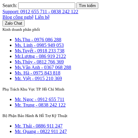
Search:
Tìm kiếm
Support: 0912 655 711 - 0838 242 122
Blog công nghệ
Liên hệ
Zalo Chat
Kinh doanh phân phối
Ms.Thu - 0976 086 288
Ms. Linh - 0985 949 053
Ms.Tuyết - 0918 233 738
Mr.Lương - 086 919 2122
Ms.Thủy - 0812 766 369
Ms.Vân Anh - 0367 068 288
Ms. Hà - 0975 843 818
Mr. Việt - 0915 210 369
Phụ Trách Khu Vực TP. Hồ Chí Minh
Mr. Ngọc - 0912 655 711
Mr. Trung - 0838 242 122
Bộ Phận Bảo Hành & Hỗ Trợ Kỹ Thuật
Mr. Thái - 0886 911 247
Mr. Quang - 0822 911 247