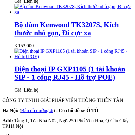
Giá: Liên hệ
Bộ đàm Kenwood TK3207S, Kích
thước nhỏ gọn, Đi cực xa
3.153.000
Điện thoại IP GXP1105 (1 tài khoản
SIP - 1 cổng RJ45 - Hỗ trợ POE)
Giá: Liên hệ
CÔNG TY TNHH GIẢI PHÁP VIỄN THÔNG THIÊN TÂN
Hà Nội:
(
Bản đồ đường đi
) -
Có chỗ đỗ xe Ô TÔ
Add:
Tầng 1, Tòa Nhà N02, Ngõ 259 Phố Yên Hòa, Q.Cầu Giấy,
TP.Hà Nội