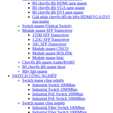
Bộ chuyển đổi HDMI sang quang
Bộ chuyển đổi VGA sang quang
Bộ chuyển đổi DVI sang quang
Giải pháp chuyển đổi tín hiệu HDMI/VGA/DVI
qua quang
Switch quang (Optical Switch)
Module quang SFP Transceiver
155M SFP Transceiver
1.25G SFP Transceiver
10G SFP Transceiver
Module quang CISCO
Module quang HOLINK
Module quang khác
Chuyển đổi quang Audio/RS485
Bộ chuyển đổi quang thoại
Máy hàn quang
SWITCH CÔNG NGHIỆP
Switch mạng công nghiệp
Industrial Switch 100Mbps
Industrial Switch 1000Mbps
Industrial PoE Switch 100Mbps
Industrial PoE Switch 1000Mbps
Switch quang công nghiệp
Industrial Fiber Switch 100Mbps
Industrial Fiber Switch 1000Mbps