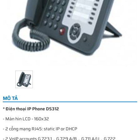
MÔ TẢ
* Điện thoại IP Phone DS312
- Màn hìn LCD - 160x32
- 2 cổng mạng RJ45: static IP or DHCP
- 2 VoIP accounts G.723.1，G.729 A/B，G.711 A/U，G.722