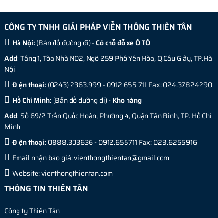
CÔNG TY TNHH GIẢI PHÁP VIỄN THÔNG THIÊN TÂN
Hà Nội:
(
Bản đồ đường đi
) -
Có chỗ đỗ xe Ô TÔ
Add:
Tầng 1, Tòa Nhà N02, Ngõ 259 Phố Yên Hòa, Q.Cầu Giấy, TP.Hà
Nội
Điện thoại:
(0243) 2363.999 - 0912 655 711 Fax: 024.37824290
Hồ Chí Minh:
(
Bản đồ đường đi
) -
Kho hàng
Add:
Số 69/2 Trần Quốc Hoàn, Phường 4, Quận Tân Bình, TP. Hồ Chí
Minh
Điện thoại:
0888.303636 - 0912.655711 Fax: 028.6255916
Email nhận báo giá:
vienthongthientan@gmail.com
Website:
vienthongthientan.com
THÔNG TIN THIÊN TÂN
Công ty Thiên Tân