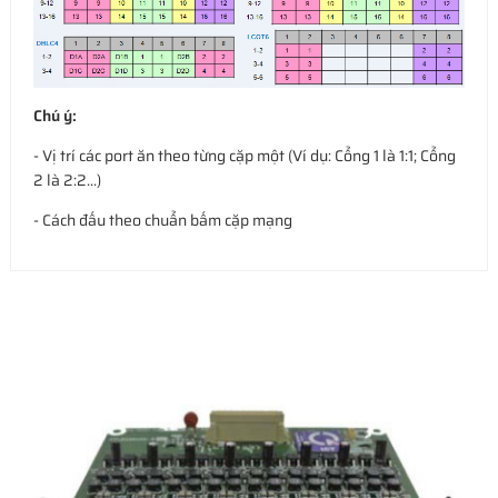
Chú ý:
- Vị trí các port ăn theo từng cặp một (Ví dụ: Cổng 1 là 1:1; Cổng
2 là 2:2...)
- Cách đấu theo chuẩn bấm cặp mạng