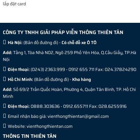
lắp đặt card
CÔNG TY TNHH GIẢI PHÁP VIỄN THÔNG THIÊN TÂN
Hà Nội:
(
Bản đồ đường đi
) -
Có chỗ đỗ xe Ô TÔ
Add:
Tầng 1, Tòa Nhà N02, Ngõ 259 Phố Yên Hòa, Q.Cầu Giấy, TP.Hà
Nội
Điện thoại:
(0243) 2363.999 - 0912 655 711 Fax: 024.37824290
Hồ Chí Minh:
(
Bản đồ đường đi
) -
Kho hàng
Add:
Số 69/2 Trần Quốc Hoàn, Phường 4, Quận Tân Bình, TP. Hồ Chí
Minh
Điện thoại:
0888.303636 - 0912.655711 Fax: 028.6255916
Email nhận báo giá:
vienthongthientan@gmail.com
Website:
vienthongthientan.com
THÔNG TIN THIÊN TÂN