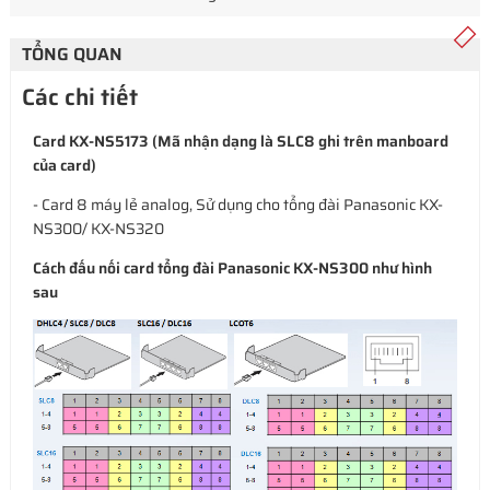
TỔNG QUAN
Các chi tiết
Card
KX-NS5173
(Mã nhận dạng là
SLC8
ghi trên manboard
của card)
- Card 8 máy lẻ analog, Sử dụng cho tổng đài Panasonic KX-
NS300/ KX-NS320
Cách đấu nối card tổng đài Panasonic KX-NS300 như hình
sau