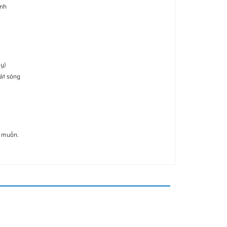
anh
0
áy)
hát sóng
g muốn.