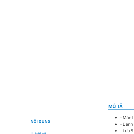
MÔ TẢ
- Màn h
NỘI DUNG
- Danh 
- Lưu 5
Mô tả