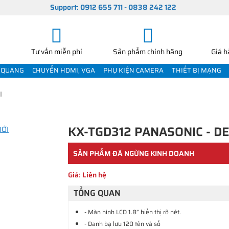
Support: 0912 655 711 - 0838 242 122
Tư vấn miễn phí
Sản phẩm chính hãng
Giá h
 QUANG
CHUYỂN HDMI, VGA
PHỤ KIỆN CAMERA
THIẾT BỊ MẠNG
I
KX-TGD312 PANASONIC - D
SẢN PHẨM ĐÃ NGỪNG KINH DOANH
Giá: Liên hệ
TỔNG QUAN
- Màn hình LCD 1.8” hiển thị rõ nét.
- Danh bạ lưu 120 tên và số