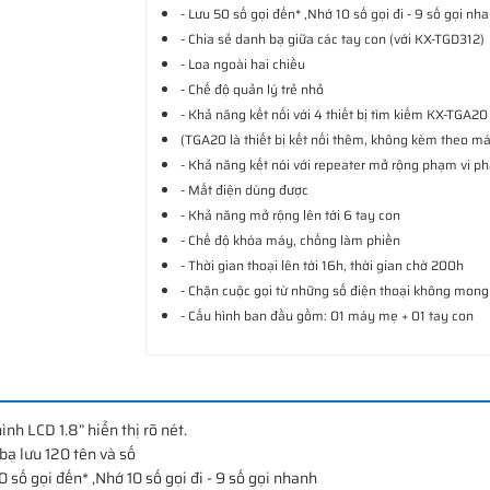
- Lưu 50 số gọi đến* ,Nhớ 10 số gọi đi - 9 số gọi nh
- Chia sẻ danh bạ giữa các tay con (với KX-TGD312)
- Loa ngoài hai chiều
- Chế độ quản lý trẻ nhỏ
- Khả năng kết nối với 4 thiết bị tìm kiếm KX-TGA2
(TGA20 là thiết bị kết nối thêm, không kèm theo m
- Khả năng kết nói với repeater mở rộng phạm vi p
- Mất điện dùng được
- Khả năng mở rộng lên tới 6 tay con
- Chế độ khóa máy, chống làm phiền
- Thời gian thoại lên tới 16h, thời gian chờ 200h
- Chặn cuộc gọi từ những số điện thoại không mon
- Cấu hình ban đầu gồm: 01 máy mẹ + 01 tay con
ình LCD 1.8” hiển thị rõ nét.
bạ lưu 120 tên và số
0 số gọi đến* ,Nhớ 10 số gọi đi - 9 số gọi nhanh