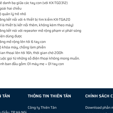
sẻ danh bạ giữa các tay con (với KX-TGD312)
goài hai chiều
ộ quản lý trẻ nhỏ
ăng kết nối với 4 thiết bị tìm kiếm KX-TGA20
là thiết bị kết nối thêm, không kèm theo máy)
ăng kết nói với repeater mở rộng phạm vi phát sóng
điện dùng được
ăng mở rộng lên tới 6 tay con
độ khóa máy, chống làm phiền
gian thoại lên tới 16h, thời gian chờ 200h
 cuộc gọi từ những số điện thoại không mong muốn.
ình ban đầu gồm: 01 máy mẹ + 01 tay con
N TÂN
THÔNG TIN THIÊN TÂN
CHÍNH SÁCH 
Công ty Thiên Tân
Download phần
 Giấy, TP.Hà Nội