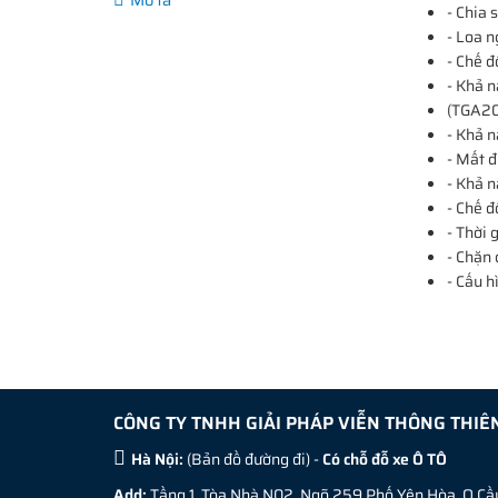
- Chia 
- Loa n
- Chế đ
- Khả n
(TGA20 
- Khả n
- Mất 
- Khả n
- Chế 
- Thời 
- Chặn
- Cấu h
CÔNG TY TNHH GIẢI PHÁP VIỄN THÔNG THIÊ
Hà Nội:
(
Bản đồ đường đi
) -
Có chỗ đỗ xe Ô TÔ
Add:
Tầng 1, Tòa Nhà N02, Ngõ 259 Phố Yên Hòa, Q.Cầu