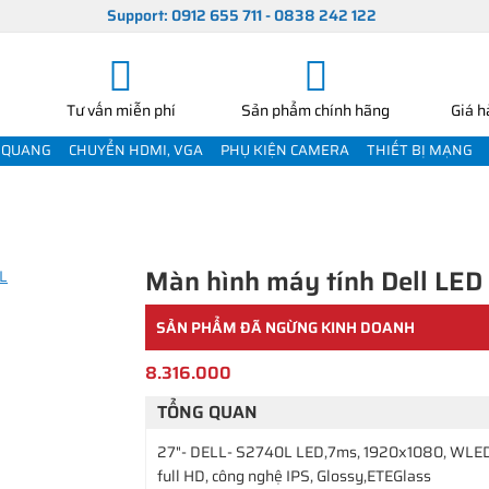
Support: 0912 655 711 - 0838 242 122
Tư vấn miễn phí
Sản phẩm chính hãng
Giá h
 QUANG
CHUYỂN HDMI, VGA
PHỤ KIỆN CAMERA
THIẾT BỊ MẠNG
Màn hình máy tính Dell LE
SẢN PHẨM ĐÃ NGỪNG KINH DOANH
8.316.000
TỔNG QUAN
27"- DELL- S2740L LED,7ms, 1920x1080, WLED
full HD, công nghệ IPS, Glossy,ETEGlass