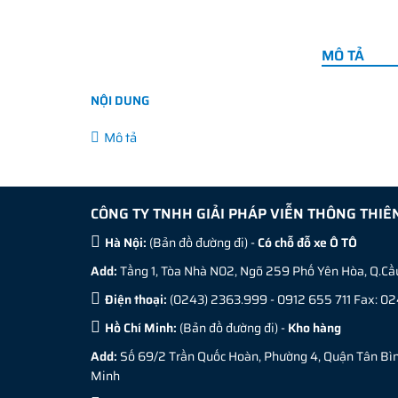
MÔ TẢ
NỘI DUNG
Mô tả
CÔNG TY TNHH GIẢI PHÁP VIỄN THÔNG THIÊ
Hà Nội:
(
Bản đồ đường đi
) -
Có chỗ đỗ xe Ô TÔ
Add:
Tầng 1, Tòa Nhà N02, Ngõ 259 Phố Yên Hòa, Q.Cầu
Điện thoại:
(0243) 2363.999 - 0912 655 711 Fax: 
Hồ Chí Minh:
(
Bản đồ đường đi
) -
Kho hàng
Add:
Số 69/2 Trần Quốc Hoàn, Phường 4, Quận Tân Bình
Minh