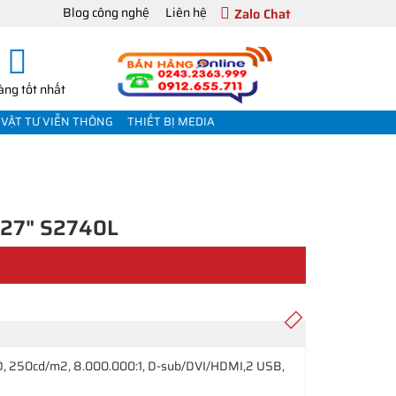
Blog công nghệ
Liên hệ
Zalo Chat
àng tốt nhất
VẬT TƯ VIỄN THÔNG
THIẾT BỊ MEDIA
D 27" S2740L
, 250cd/m2, 8.000.000:1, D-sub/DVI/HDMI,2 USB,