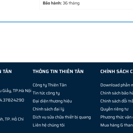
Bảo hành:
36 tháng
N TÂN
THÔNG TIN THIÊN TÂN
CHÍNH SÁCH 
Công ty Thiên Tân
Download phần
 Giấy, TP.Hà Nội
Tin tức công ty
Chính sách bảo h
024.37824290
Đại diện thương hiệu
Chính sách đổi tr
Chính sách đại lý
Quyền riêng tư
Dịch vụ sửa chữa thiết bị quang
Phương thức vận
, TP. Hồ Chí
Liên hệ chúng tôi
Mua hàng & than