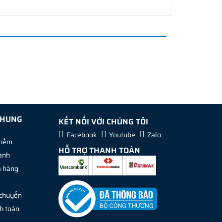
CHUNG
KẾT NỐI VỚI CHÚNG TÔI
Facebook
Youtube
Zalo
 mềm
HỖ TRỢ THANH TOÁN
ành
ả hàng
 chuyển
h toán