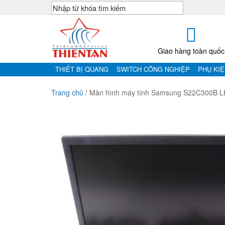
Giao hàng toàn quốc
THIẾT BỊ QUANG
SWITCH CÔNG NGHIỆP
PHỤ KI
Trang chủ
/
Màn hình máy tính Samsung S22C300B L