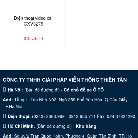
Điện thoại video call
GXV3275
Giá: Liên hệ
CÔNG TY TNHH GIẢI PHÁP VIỄN THÔNG THIÊN TÂN
Hà Nội:
(
Bản đồ đường đi
) -
Có chỗ đỗ xe Ô TÔ
Add:
Tầng 1, Tòa Nhà N02, Ngõ 259 Phố Yên Hòa, Q.Cầu Giấy,
TP.Hà Nội
Điện thoại:
(0243) 2363.999 - 0912 655 711 Fax: 024.37824290
Hồ Chí Minh:
(
Bản đồ đường đi
) -
Kho hàng
Add:
Số 69/2 Trần Quốc Hoàn, Phường 4, Quận Tân Bình, TP. Hồ