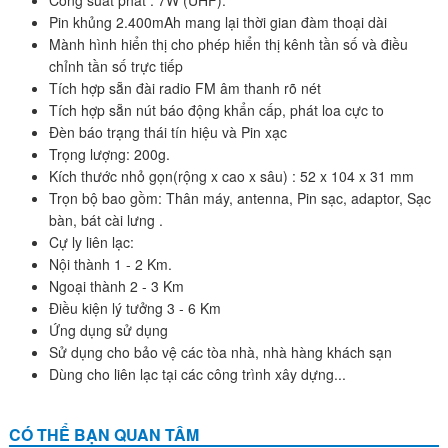
Công suất phát : 7W (UHF).
Pin khủng 2.400mAh mang lại thời gian đàm thoại dài
Mành hình hiển thị cho phép hiển thị kênh tần số và điều
chỉnh tần số trực tiếp
Tích hợp sẵn đài radio FM âm thanh rõ nét
Tích hợp sẵn nút báo động khẩn cấp, phát loa cực to
Đèn báo trạng thái tín hiệu và Pin xạc
Trọng lượng: 200g.
Kích thước nhỏ gọn(rộng x cao x sâu) : 52 x 104 x 31 mm
Trọn bộ bao gồm: Thân máy, antenna, Pin sạc, adaptor, Sạc
bàn, bát cài lưng .
Cự ly liên lạc:
Nội thành 1 - 2 Km.
Ngoại thành 2 - 3 Km
Điều kiện lý tưởng 3 - 6 Km
Ứng dụng sử dụng
Sử dụng cho bảo vệ các tòa nhà, nhà hàng khách sạn
Dùng cho liên lạc tại các công trình xây dựng...
CÓ THỂ BẠN QUAN TÂM