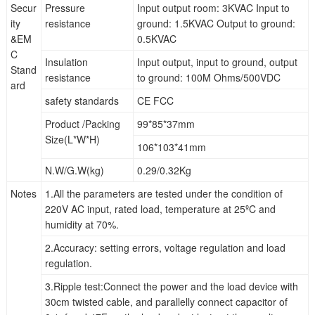
Secur
Pressure
Input output room: 3KVAC Input to
ity
resistance
ground: 1.5KVAC Output to ground:
&EM
0.5KVAC
C
Insulation
Input output, input to ground, output
Stand
resistance
to ground: 100M Ohms/500VDC
ard
safety standards
CE FCC
Product /Packing
99*85*37mm
Size(L*W*H)
106*103*41mm
N.W/G.W(kg)
0.29/0.32Kg
Notes
1.All the parameters are tested under the condition of
220V AC input, rated load, temperature at 25ºC and
humidity at 70%.
2.Accuracy: setting errors, voltage regulation and load
regulation.
3.Ripple test:Connect the power and the load device with
30cm twisted cable, and parallelly connect capacitor of