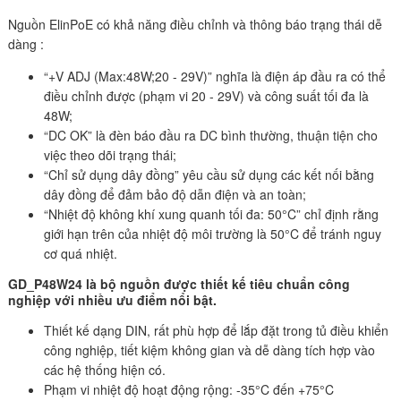
Nguồn ElinPoE có khả năng điều chỉnh và thông báo trạng thái dễ
dàng :
“+V ADJ (Max:48W;20 - 29V)” nghĩa là điện áp đầu ra có thể
điều chỉnh được (phạm vi 20 - 29V) và công suất tối đa là
48W;
“DC OK” là đèn báo đầu ra DC bình thường, thuận tiện cho
việc theo dõi trạng thái;
“Chỉ sử dụng dây đồng” yêu cầu sử dụng các kết nối bằng
dây đồng để đảm bảo độ dẫn điện và an toàn;
“Nhiệt độ không khí xung quanh tối đa: 50°C” chỉ định rằng
giới hạn trên của nhiệt độ môi trường là 50°C để tránh nguy
cơ quá nhiệt.
GD_P48W24 là bộ nguồn được thiết kế tiêu chuẩn công
nghiệp với nhiều ưu điểm nổi bật.
Thiết kế dạng DIN, rất phù hợp để lắp đặt trong tủ điều khiển
công nghiệp, tiết kiệm không gian và dễ dàng tích hợp vào
các hệ thống hiện có.
Phạm vi nhiệt độ hoạt động rộng: -35°C đến +75°C