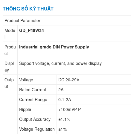
THÔNG SỐ KỸ THUẬT
Product Parameter
Mode
GD_P48W24
l
Produ
Industrial grade DIN Power Supply
ct
Displ
Support voltage, current, and power display
ay
Outp
Voltage
DC 20-29V
ut
Rated Current
2A
Current Range
0.1-2A
Ripple
<100mVP-P
Output Accuracy
±1.1%
Voltage Regulation
±1%