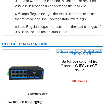
0.1uf and 47F on the load end, at last,get the result on
20M oscilloscope that connected to the load end.
4.Voltage Regulation: get the result under the condition
that at rated load, input voltage from low to high.
5.Load Regulation:get the result from the load changes of
0%~100% on the tested output end.
CÓ THỂ BẠN QUAN TÂM
Switch poe công nghiệp
Gnetcom G-IES7108GE-
2SFP
Giá: Liên hệ
Switch poe công nghiệp