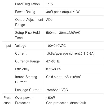
Load Regulation
±1%
Power Rating
48W peak output:50W
Output Adjustment
ADJ
Range
Setup-Rise-Hold
500ms 30ms/220VAC
Time
Input
Voltage
100~240VAC
Current
<0.6a(average current:0.1-0.6A)
Currency Range
47~63Hz
Efficiency
87%-89%
Inrush Starting
Cold start 0.7A/110VAC
Current
Leakage Current
<5mA/230VAC
Prote
Over-power
>50W,
ction
Protection
Grid protection, direct fault