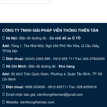
CÔNG TY TNHH GIẢI PHÁP VIỄN THÔNG THIÊN TÂN
Hà Nội:
(
Bản đồ đường đi
) -
Có chỗ đỗ xe Ô TÔ
Add:
Tầng 1, Tòa Nhà N02, Ngõ 259 Phố Yên Hòa, Q.Cầu Giấy,
TP.Hà Nội
Điện thoại:
(0243) 2363.999 - 0912 655 711 Fax: 024.37824290
Hồ Chí Minh:
(
Bản đồ đường đi
) -
Kho hàng
Add:
Số 69/2 Trần Quốc Hoàn, Phường 4, Quận Tân Bình, TP. Hồ
Chí Minh
Điện thoại:
0888.303636 - 0912.655711 Fax: 028.6255916
Email nhận báo giá:
vienthongthientan@gmail.com
Website:
vienthongthientan.com