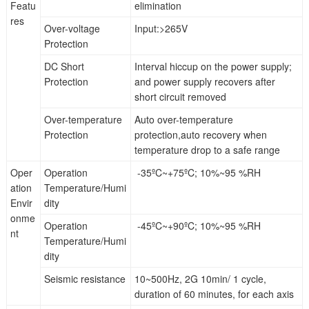
Featu
elimination
res
Over-voltage
Input:>265V
Protection
DC Short
Interval hiccup on the power supply;
Protection
and power supply recovers after
short circuit removed
Over-temperature
Auto over-temperature
Protection
protection,auto recovery when
temperature drop to a safe range
Oper
Operation
-35ºC~+75ºC; 10%~95 %RH
ation
Temperature/Humi
Envir
dity
onme
Operation
-45ºC~+90ºC; 10%~95 %RH
nt
Temperature/Humi
dity
Seismic resistance
10~500Hz, 2G 10min/ 1 cycle,
duration of 60 minutes, for each axis