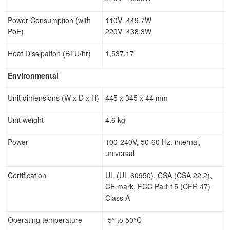
Power Consumption (with
110V=449.7W
PoE)
220V=438.3W
Heat Dissipation (BTU/hr)
1,537.17
Environmental
Unit dimensions (W x D x H)
445 x 345 x 44 mm
Unit weight
4.6 kg
Power
100-240V, 50-60 Hz, internal,
universal
Certification
UL (UL 60950), CSA (CSA 22.2),
CE mark, FCC Part 15 (CFR 47)
Class A
Operating temperature
-5° to 50°C