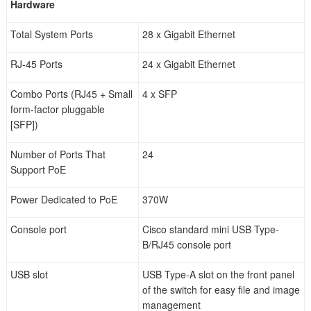
Hardware
Total System Ports
28 x Gigabit Ethernet
RJ-45 Ports
24 x Gigabit Ethernet
Combo Ports (RJ45 + Small
4 x SFP
form-factor pluggable
[SFP])
Number of Ports That
24
Support PoE
Power Dedicated to PoE
370W
Console port
Cisco standard mini USB Type-
B/RJ45 console port
USB slot
USB Type-A slot on the front panel
of the switch for easy file and image
management