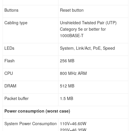
Buttons
Reset button
Cabling type
Unshielded Twisted Pair (UTP)
Category 5e or better for
1000BASE-T
LEDs
System, Link/Act, PoE, Speed
Flash
256 MB
CPU
800 MHz ARM
DRAM
512 MB
Packet buffer
1.5 MB
Power consumption (worst case)
System Power Consumption
110V=46.60W
220V=46.35W