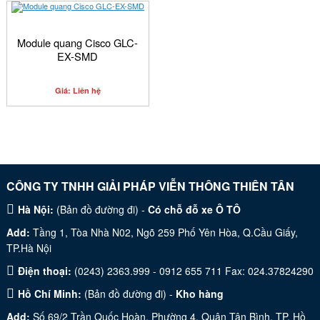
Module quang Cisco GLC-
EX-SMD
Giá: Liên hệ
CÔNG TY TNHH GIẢI PHÁP VIỄN THÔNG THIÊN TÂN
Hà Nội:
(
Bản đồ đường đi
) -
Có chỗ đỗ xe Ô TÔ
Add:
Tầng 1, Tòa Nhà N02, Ngõ 259 Phố Yên Hòa, Q.Cầu Giấy,
TP.Hà Nội
Điện thoại:
(0243) 2363.999 - 0912 655 711 Fax: 024.37824290
Hồ Chí Minh:
(
Bản đồ đường đi
) -
Kho hàng
Add:
Số 69/2 Trần Quốc Hoàn, Phường 4, Quận Tân Bình, TP. Hồ