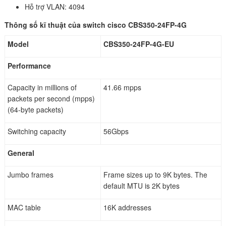
Hỗ trợ VLAN: 4094
Thông số kĩ thuật của switch cisco CBS350-24FP-4G
Model
CBS350-24FP-4G-EU
Performance
Capacity in millions of
41.66 mpps
packets per second (mpps)
(64-byte packets)
Switching capacity
56Gbps
General
Jumbo frames
Frame sizes up to 9K bytes. The
default MTU is 2K bytes
MAC table
16K addresses