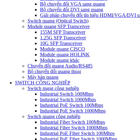
Bộ chuyển đổi VGA sang quang
Bộ chuyển đổi DVI sang quang
Giải pháp chuyển đổi tín hiệu HDMI/VGA/DVI q
Switch quang (Optical Switch)
Module quang SFP Transceiver
155M SFP Transceiver
1.25G SFP Transceiver
10G SFP Transceiver
Module quang CISCO
Module quang HOLINK
Module quang khác
Chuyển đổi quang Audio/RS485
Bộ chuyển đổi quang thoại
Máy hàn quang
SWITCH CÔNG NGHIỆP
Switch mạng công nghiệp
Industrial Switch 100Mbps
Industrial Switch 1000Mbps
Industrial PoE Switch 100Mbps
Industrial PoE Switch 1000Mbps
Switch quang công nghiệp
Industrial Fiber Switch 100Mbps
Industrial Fiber Switch 1000Mbps
Industrial PoE Fiber Switch 100Mbps
Industrial PoE Fiber Switch 1000Mbps