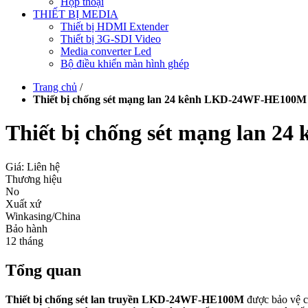
Hộp thoại
THIẾT BỊ MEDIA
Thiết bị HDMI Extender
Thiết bị 3G-SDI Video
Media converter Led
Bộ điều khiển màn hình ghép
Trang chủ
/
Thiết bị chống sét mạng lan 24 kênh LKD-24WF-HE100M
Thiết bị chống sét mạng lan
Giá: Liên hệ
Thương hiệu
No
Xuất xứ
Winkasing/China
Bảo hành
12 tháng
Tổng quan
Thiết bị chống sét lan truyền LKD-24WF-HE100M
được bảo vệ c