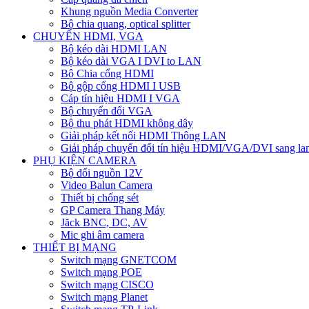
Khung nguồn Media Converter
Bộ chia quang, optical splitter
CHUYỂN HDMI, VGA
Bộ kéo dài HDMI LAN
Bộ kéo dài VGA I DVI to LAN
Bộ Chia cổng HDMI
Bộ gộp cổng HDMI I USB
Cáp tín hiệu HDMI I VGA
Bộ chuyển đổi VGA
Bộ thu phát HDMI không dây
Giải pháp kết nối HDMI Thông LAN
Giải pháp chuyển đổi tín hiệu HDMI/VGA/DVI sang la
PHỤ KIỆN CAMERA
Bộ đổi nguồn 12V
Video Balun Camera
Thiết bị chống sét
GP Camera Thang Máy
Jăck BNC, DC, AV
Mic ghi âm camera
THIẾT BỊ MẠNG
Switch mạng GNETCOM
Switch mạng POE
Switch mạng CISCO
Switch mạng Planet