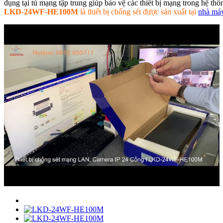
dụng tại tủ mạng tập trung giúp bảo vệ các thiết bị mạng trong hệ thốn
LKD-24WF-HE100M
là thiết bị chống sét được sản xuất tại
nhà má