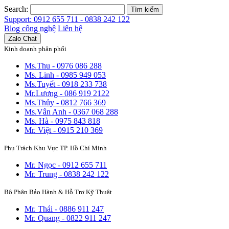
Search:
Tìm kiếm
Support: 0912 655 711 - 0838 242 122
Blog công nghệ
Liên hệ
Zalo Chat
Kinh doanh phân phối
Ms.Thu - 0976 086 288
Ms. Linh - 0985 949 053
Ms.Tuyết - 0918 233 738
Mr.Lương - 086 919 2122
Ms.Thủy - 0812 766 369
Ms.Vân Anh - 0367 068 288
Ms. Hà - 0975 843 818
Mr. Việt - 0915 210 369
Phụ Trách Khu Vực TP. Hồ Chí Minh
Mr. Ngọc - 0912 655 711
Mr. Trung - 0838 242 122
Bộ Phận Bảo Hành & Hỗ Trợ Kỹ Thuật
Mr. Thái - 0886 911 247
Mr. Quang - 0822 911 247