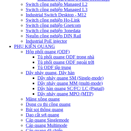
Switch công nghiệp Managed L2
Switch công nghiệp Managed L3
Industrial Switch Desktop - M12
Switch công nghiệp Ho-Link
Switch công nghiệp Gnetcom
Switch công nghiệp 3onedata
Nguồn công nghiệp DIN Rail
Industrial PoE injector
PHỤ KIỆN QUANG
Hộp phối quang (ODF)
Tủ phối quang ODF trong nhà
Tủ phối quang ODF ngoài trời
Tủ ODF tập trung
Dây nhảy quang, Dây hàn
Dây nhảy quang SM (Single-mode)
Dây nhảy quang MM (multi-mode)
Dây hàn quang SC/FC/ LC (Pigtail)
Dây nhảy quang MPO (MTP)
Măng xông quang
Dụng cụ thi công quang
Bút soi thông quang
Dao cắt sợi quang
Cáp quang Singlemode
Cáp quang Multimode
Cáp quang dã chiến