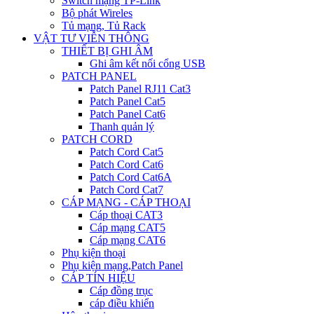
Switch mạng TP-Link
Bộ phát Wireles
Tủ mạng, Tủ Rack
VẬT TƯ VIỄN THÔNG
THIẾT BỊ GHI ÂM
Ghi âm kết nối cổng USB
PATCH PANEL
Patch Panel RJ11 Cat3
Patch Panel Cat5
Patch Panel Cat6
Thanh quản lý
PATCH CORD
Patch Cord Cat5
Patch Cord Cat6
Patch Cord Cat6A
Patch Cord Cat7
CÁP MẠNG - CÁP THOẠI
Cáp thoại CAT3
Cáp mạng CAT5
Cáp mạng CAT6
Phụ kiện thoại
Phụ kiện mạng,Patch Panel
CÁP TÍN HIỆU
Cáp đồng trục
cáp điều khiển