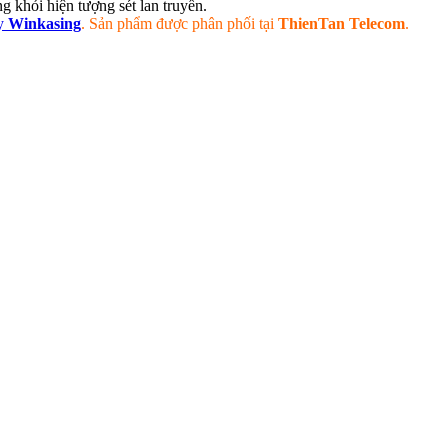
g khỏi hiện tượng sét lan truyền.
y
Winkasing
. Sản phẩm được phân phối tại
ThienTan Telecom
.