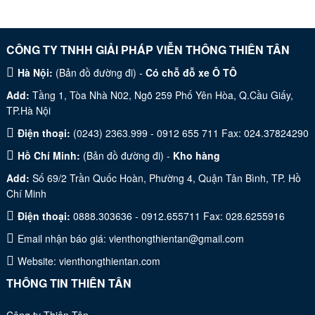
CÔNG TY TNHH GIẢI PHÁP VIỄN THÔNG THIÊN TÂN
Hà Nội:
(
Bản đồ đường đi
) -
Có chỗ đỗ xe Ô TÔ
Add:
Tầng 1, Tòa Nhà N02, Ngõ 259 Phố Yên Hòa, Q.Cầu Giấy,
TP.Hà Nội
Điện thoại:
(0243) 2363.999 - 0912 655 711 Fax: 024.37824290
Hồ Chí Minh:
(
Bản đồ đường đi
) -
Kho hàng
Add:
Số 69/2 Trần Quốc Hoàn, Phường 4, Quận Tân Bình, TP. Hồ
Chí Minh
Điện thoại:
0888.303636 - 0912.655711 Fax: 028.6255916
Email nhận báo giá:
vienthongthientan@gmail.com
Website:
vienthongthientan.com
THÔNG TIN THIÊN TÂN