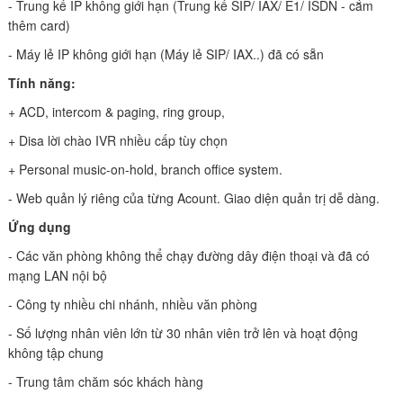
- Trung kế IP không giới hạn (Trung kế SIP/ IAX/ E1/ ISDN - cắm
thêm card)
- Máy lẻ IP không giới hạn (Máy lẻ SIP/ IAX..) đã có sẵn
Tính năng:
+ ACD, intercom & paging, ring group,
+ Disa lời chào IVR nhiều cấp tùy chọn
+ Personal music-on-hold, branch office system.
- Web quản lý riêng của từng Acount. Giao diện quản trị dễ dàng.
Ứng dụng
- Các văn phòng không thể chạy đường dây điện thoại và đã có
mạng LAN nội bộ
- Công ty nhiều chi nhánh, nhiều văn phòng
- Số lượng nhân viên lớn từ 30 nhân viên trở lên và hoạt động
không tập chung
- Trung tâm chăm sóc khách hàng