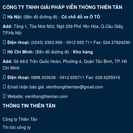
CÔNG TY TNHH GIẢI PHÁP VIỄN THÔNG THIÊN TÂN
Hà Nội:
(
Bản đồ đường đi
) -
Có chỗ đỗ xe Ô TÔ
Add:
Tầng 1, Tòa Nhà N02, Ngõ 259 Phố Yên Hòa, Q.Cầu Giấy,
TP.Hà Nội
Điện thoại:
(0243) 2363.999 - 0912 655 711 Fax: 024.37824290
Hồ Chí Minh:
(
Bản đồ đường đi
) -
Kho hàng
Add:
Số 69/2 Trần Quốc Hoàn, Phường 4, Quận Tân Bình, TP. Hồ
Chí Minh
Điện thoại:
0888.303636 - 0912.655711 Fax: 028.6255916
Email nhận báo giá:
vienthongthientan@gmail.com
Website:
vienthongthientan.com
THÔNG TIN THIÊN TÂN
Công ty Thiên Tân
Tin tức công ty