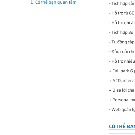
Có thể bạn quan tâm
- Tích hợp sẵ
- Hỗ trợ từ 60
- Hỗ trợ ghi 
- Tích hợp 32
- Tự động cấp 
- Đầu cuối ch
- Hổ trợ nhiều
+ Call park & 
+ ACD, interc
+ Disa lời ch
+ Personal mu
- Web quản lý
CÓ THỂ BẠ