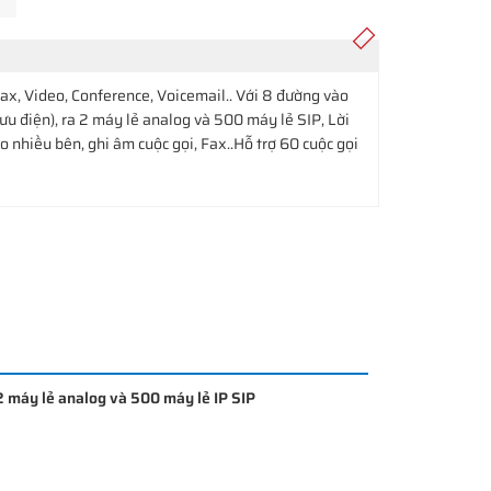
Fax, Video, Conference, Voicemail.. Với 8 đường vào
u điện), ra 2 máy lẻ analog và 500 máy lẻ SIP, Lời
o nhiều bên, ghi âm cuộc gọi, Fax..Hỗ trợ 60 cuộc gọi
2 máy lẻ analog và 500 máy lẻ IP SIP