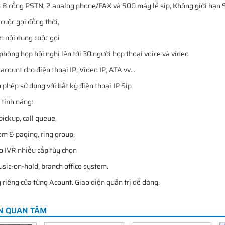
n 8 cổng PSTN, 2 analog phone/FAX và 500 máy lẻ sip, Không giới hạn 
 cuộc gọi đồng thời,
âm nội dung cuộc gọi
 phòng họp hội nghị lên tới 30 người họp thoại voice và video
acount cho điện thoại IP, Video IP, ATA vv...
o phép sử dụng với bất kỳ điện thoại IP Sip
 tính năng:
pickup, call queue,
om & paging, ring group,
ào IVR nhiều cấp tùy chọn
sic-on-hold, branch office system.
 riêng của từng Acount. Giao diện quản trị dễ dàng.
N QUAN TÂM