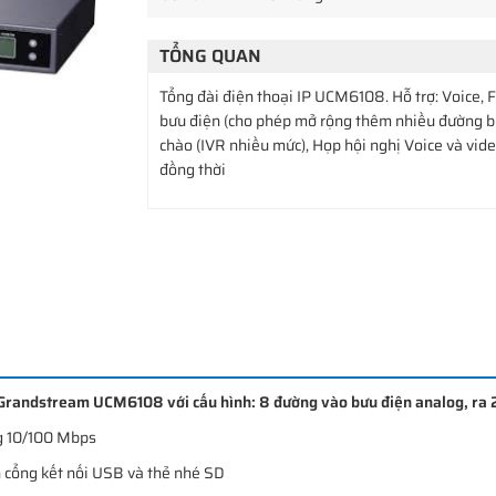
TỔNG QUAN
Tổng đài điện thoại IP UCM6108. Hỗ trợ: Voice, 
bưu điện (cho phép mở rộng thêm nhiều đường bư
chào (IVR nhiều mức), Họp hội nghị Voice và vide
đồng thời
 Grandstream UCM6108 với cấu hình: 8 đường vào bưu điện analog, ra 
g 10/100 Mbps
n cổng kết nối USB và thẻ nhé SD