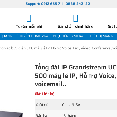
Support: 0912 655 711 - 0838 242 122
Tư vấn miễn phí
Sản phẩm chính hãng
Giá h
 QUANG
CHUYỂN HDMI, VGA
PHỤ KIỆN CAMERA
THIẾT BỊ MẠNG
vào bưu điện 500 máy lẻ IP, Hỗ trợ Voice, Fax, Video, Conference, voi
Tổng đài IP Grandstream UC
500 máy lẻ IP, Hỗ trợ Voice,
voicemail..
Giá: Liên hệ
Xuất xứ
China/USA
Bảo hành
15 tháng