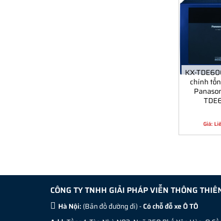
KX-TDE60
chính tổn
Panason
TDE
Giá: Li
CÔNG TY TNHH GIẢI PHÁP VIỄN THÔNG THIÊ
Hà Nội:
(
Bản đồ đường đi
) -
Có chỗ đỗ xe Ô TÔ