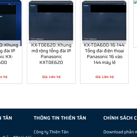
0: Khung
KX-TDE620: Khung
KX-TDA600-16-144:
g đài IP
mở rộng tổng đài IP
Tổng đài điện thoại
ic KX-
Panasonic
Panasonic 16 vào
600
KXTDE620
144 máy lẻ
ên hệ
Giá: Liên hệ
Giá: Liên hệ
N TÂN
THÔNG TIN THIÊN TÂN
CHÍNH SÁCH 
Công ty Thiên Tân
Download phần