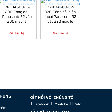
KX-TDA600-16-
KX-TDA600-32-
200: Tổng đài
320: Tổng đài điện
Panasonic 32 vào
thoại Panasonic 32
200 máy lẻ
vào 320 máy lẻ
Giá: Liên hệ
Giá: Liên hệ
CHUNG
KẾT NỐI VỚI CHÚNG TÔI
Facebook
Youtube
Zalo
 mềm