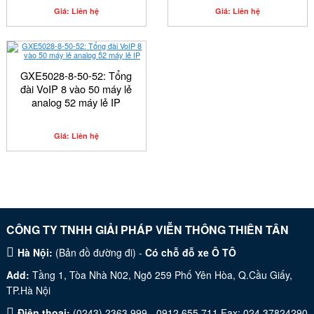
Giá: Liên hệ
Giá: Liên hệ
GXE5028-8-50-52: Tổng
đài VoIP 8 vào 50 máy lẻ
analog 52 máy lẻ IP
Giá: Liên hệ
CÔNG TY TNHH GIẢI PHÁP VIỄN THÔNG THIÊN TÂN
Hà Nội:
(
Bản đồ đường đi
) -
Có chỗ đỗ xe Ô TÔ
Add:
Tầng 1, Tòa Nhà N02, Ngõ 259 Phố Yên Hòa, Q.Cầu Giấy,
TP.Hà Nội
Điện thoại:
(0243) 2363.999 - 0912 655 711 Fax: 024.37824290