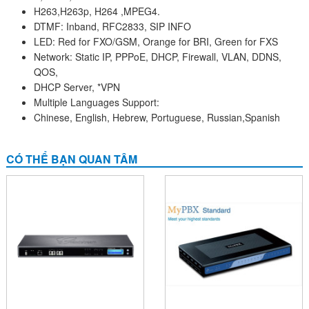
H263,H263p, H264 ,MPEG4.
DTMF: Inband, RFC2833, SIP INFO
LED: Red for FXO/GSM, Orange for BRI, Green for FXS
Network: Static IP, PPPoE, DHCP, Firewall, VLAN, DDNS,
QOS,
DHCP Server, *VPN
Multiple Languages Support:
Chinese, English, Hebrew, Portuguese, Russian,Spanish
CÓ THỂ BẠN QUAN TÂM