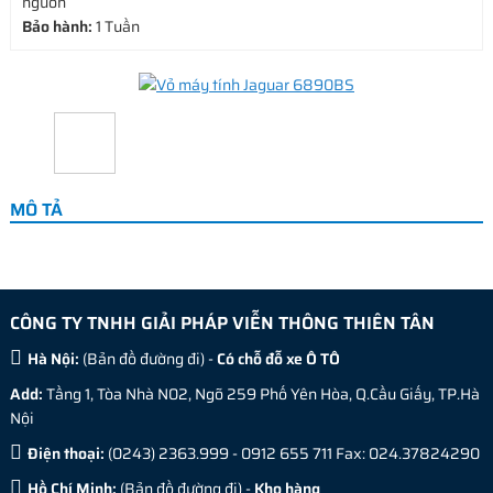
nguồn
Bảo hành:
1 Tuần
MÔ TẢ
CÔNG TY TNHH GIẢI PHÁP VIỄN THÔNG THIÊN TÂN
Hà Nội:
(
Bản đồ đường đi
) -
Có chỗ đỗ xe Ô TÔ
Add:
Tầng 1, Tòa Nhà N02, Ngõ 259 Phố Yên Hòa, Q.Cầu Giấy, TP.Hà
Nội
Điện thoại:
(0243) 2363.999 - 0912 655 711 Fax: 024.37824290
Hồ Chí Minh:
(
Bản đồ đường đi
) -
Kho hàng