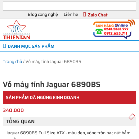
Blog công nghệ
Liên hệ
Zalo Chat
DANH MỤC SẢN PHẨM
Trang chủ
/
Vỏ máy tính Jaguar 6890BS
Vỏ máy tính Jaguar 6890BS
SẢN PHẨM ĐÃ NGỪNG KINH DOANH
340.000
TỔNG QUAN
Jaguar 6890BS Full Size ATX - màu đen, vòng tròn bạc nút bấm