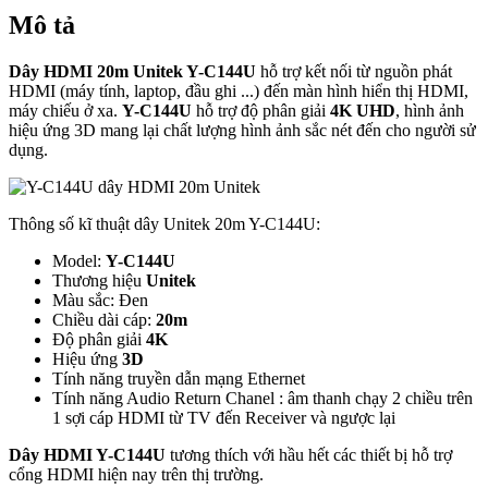
Mô tả
Dây HDMI 20m Unitek Y-C144U
hỗ trợ kết nối từ nguồn phát
HDMI (máy tính, laptop, đầu ghi ...) đến màn hình hiển thị HDMI,
máy chiếu ở xa.
Y-C144U
hỗ trợ độ phân giải
4K UHD
, hình ảnh
hiệu ứng 3D mang lại chất lượng hình ảnh sắc nét đến cho người sử
dụng.
Thông số kĩ thuật dây Unitek 20m Y-C144U:
Model:
Y-C144U
Thương hiệu
Unitek
Màu sắc: Đen
Chiều dài cáp:
20m
Độ phân giải
4K
Hiệu ứng
3D
Tính năng truyền dẫn mạng Ethernet
Tính năng Audio Return Chanel : âm thanh chạy 2 chiều trên
1 sợi cáp HDMI từ TV đến Receiver và ngược lại
Dây HDMI Y-C144U
tương thích với hầu hết các thiết bị hỗ trợ
cổng HDMI hiện nay trên thị trường.