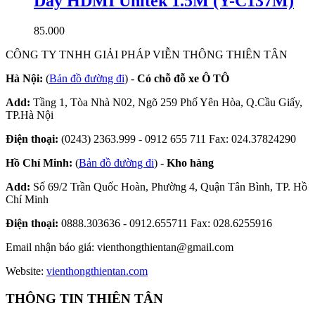
Dây HDMI Unitek 1.5M (Y-C137M)
85.000
CÔNG TY TNHH GIẢI PHÁP VIỄN THÔNG THIÊN TÂN
Hà Nội:
(
Bản đồ đường đi
) -
Có chỗ đỗ xe Ô TÔ
Add:
Tầng 1, Tòa Nhà N02, Ngõ 259 Phố Yên Hòa, Q.Cầu Giấy,
TP.Hà Nội
Điện thoại:
(0243) 2363.999 - 0912 655 711 Fax: 024.37824290
Hồ Chí Minh:
(
Bản đồ đường đi
) -
Kho hàng
Add:
Số 69/2 Trần Quốc Hoàn, Phường 4, Quận Tân Bình, TP. Hồ
Chí Minh
Điện thoại:
0888.303636 - 0912.655711 Fax: 028.6255916
Email nhận báo giá:
vienthongthientan@gmail.com
Website:
vienthongthientan.com
THÔNG TIN THIÊN TÂN