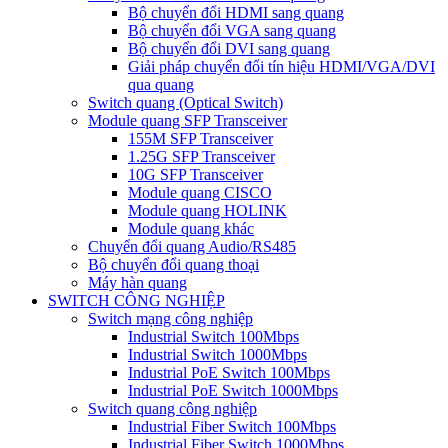
Bộ chuyển đổi HDMI sang quang
Bộ chuyển đổi VGA sang quang
Bộ chuyển đổi DVI sang quang
Giải pháp chuyển đổi tín hiệu HDMI/VGA/DVI
qua quang
Switch quang (Optical Switch)
Module quang SFP Transceiver
155M SFP Transceiver
1.25G SFP Transceiver
10G SFP Transceiver
Module quang CISCO
Module quang HOLINK
Module quang khác
Chuyển đổi quang Audio/RS485
Bộ chuyển đổi quang thoại
Máy hàn quang
SWITCH CÔNG NGHIỆP
Switch mạng công nghiệp
Industrial Switch 100Mbps
Industrial Switch 1000Mbps
Industrial PoE Switch 100Mbps
Industrial PoE Switch 1000Mbps
Switch quang công nghiệp
Industrial Fiber Switch 100Mbps
Industrial Fiber Switch 1000Mbps