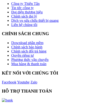
Công ty Thiên Tân
Tin tức công ty
Đại diện thương hiệu
Chính sách đại lý
Dịch vụ sửa chữa thiết bị quang
Liên hệ chúng tôi
CHÍNH SÁCH CHUNG
Download phần mềm
Chính sách bảo hành
Chính sách đổi trả hàng
Quyền riêng tư
Phương thức vận chuyển
Mua hàng & thanh toán
KẾT NỐI VỚI CHÚNG TÔI
Facebook
Youtube
Zalo
HỖ TRỢ THANH TOÁN