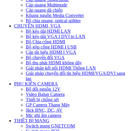
Cáp quang Multimode
Cáp quang dã chiến
Khung nguồn Media Converter
Bộ chia quang, optical splitter
CHUYỂN HDMI, VGA
Bộ kéo dài HDMI LAN
Bộ kéo dài VGA I DVI to LAN
Bộ Chia cổng HDMI
Bộ gộp cổng HDMI I USB
Cáp tín hiệu HDMI I VGA
Bộ chuyển đổi VGA
Bộ thu phát HDMI không dây
Giải pháp kết nối HDMI Thông LAN
Giải pháp chuyển đổi tín hiệu HDMI/VGA/DVI sang
lan
PHỤ KIỆN CAMERA
Bộ đổi nguồn 12V
Video Balun Camera
Thiết bị chống sét
GP Camera Thang Máy
Jăck BNC, DC, AV
Mic ghi âm camera
THIẾT BỊ MẠNG
Switch mạng GNETCOM