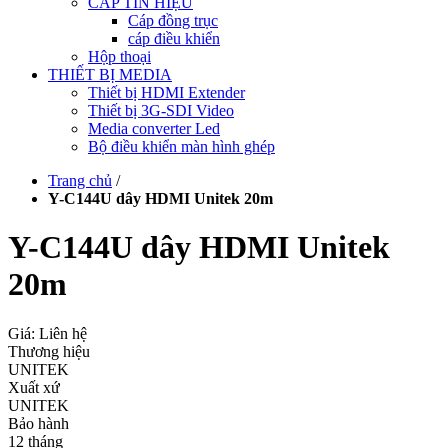
CÁP TÍN HIỆU
Cáp đồng trục
cáp điều khiển
Hộp thoại
THIẾT BỊ MEDIA
Thiết bị HDMI Extender
Thiết bị 3G-SDI Video
Media converter Led
Bộ điều khiển màn hình ghép
Trang chủ
/
Y-C144U dây HDMI Unitek 20m
Y-C144U dây HDMI Unitek
20m
Giá: Liên hệ
Thương hiệu
UNITEK
Xuất xứ
UNITEK
Bảo hành
12 tháng