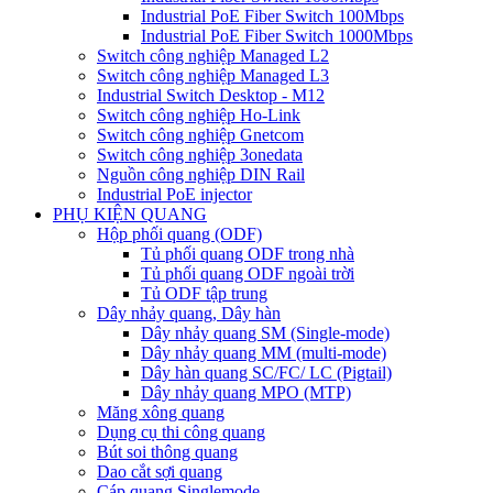
Industrial PoE Fiber Switch 100Mbps
Industrial PoE Fiber Switch 1000Mbps
Switch công nghiệp Managed L2
Switch công nghiệp Managed L3
Industrial Switch Desktop - M12
Switch công nghiệp Ho-Link
Switch công nghiệp Gnetcom
Switch công nghiệp 3onedata
Nguồn công nghiệp DIN Rail
Industrial PoE injector
PHỤ KIỆN QUANG
Hộp phối quang (ODF)
Tủ phối quang ODF trong nhà
Tủ phối quang ODF ngoài trời
Tủ ODF tập trung
Dây nhảy quang, Dây hàn
Dây nhảy quang SM (Single-mode)
Dây nhảy quang MM (multi-mode)
Dây hàn quang SC/FC/ LC (Pigtail)
Dây nhảy quang MPO (MTP)
Măng xông quang
Dụng cụ thi công quang
Bút soi thông quang
Dao cắt sợi quang
Cáp quang Singlemode