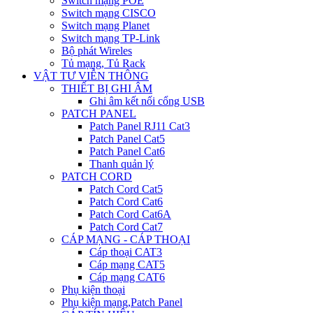
Switch mạng POE
Switch mạng CISCO
Switch mạng Planet
Switch mạng TP-Link
Bộ phát Wireles
Tủ mạng, Tủ Rack
VẬT TƯ VIỄN THÔNG
THIẾT BỊ GHI ÂM
Ghi âm kết nối cổng USB
PATCH PANEL
Patch Panel RJ11 Cat3
Patch Panel Cat5
Patch Panel Cat6
Thanh quản lý
PATCH CORD
Patch Cord Cat5
Patch Cord Cat6
Patch Cord Cat6A
Patch Cord Cat7
CÁP MẠNG - CÁP THOẠI
Cáp thoại CAT3
Cáp mạng CAT5
Cáp mạng CAT6
Phụ kiện thoại
Phụ kiện mạng,Patch Panel