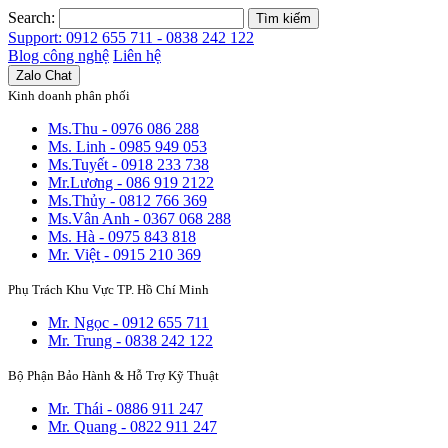
Search:
Tìm kiếm
Support: 0912 655 711 - 0838 242 122
Blog công nghệ
Liên hệ
Zalo Chat
Kinh doanh phân phối
Ms.Thu - 0976 086 288
Ms. Linh - 0985 949 053
Ms.Tuyết - 0918 233 738
Mr.Lương - 086 919 2122
Ms.Thủy - 0812 766 369
Ms.Vân Anh - 0367 068 288
Ms. Hà - 0975 843 818
Mr. Việt - 0915 210 369
Phụ Trách Khu Vực TP. Hồ Chí Minh
Mr. Ngọc - 0912 655 711
Mr. Trung - 0838 242 122
Bộ Phận Bảo Hành & Hỗ Trợ Kỹ Thuật
Mr. Thái - 0886 911 247
Mr. Quang - 0822 911 247