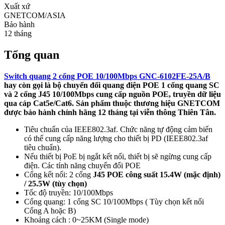
Xuất xứ
GNETCOM/ASIA
Bảo hành
12 tháng
Tổng quan
Switch quang 2 cổng POE 10/100Mbps GNC-6102FE-25A/B
hay còn gọi là bộ chuyển đổi quang điện POE 1 cổng quang SC
và 2 cổng J45 10/100Mbps cung cấp nguồn POE, truyền dữ liệu
qua cáp Cat5e/Cat6. Sản phẩm thuộc thương hiệu GNETCOM
được bảo hành chính hãng 12 tháng tại viễn thông Thiên Tân.
Tiêu chuẩn của IEEE802.3af. Chức năng tự động cảm biến
có thể cung cấp năng lượng cho thiết bị PD (IEEE802.3af
tiêu chuẩn).
Nếu thiết bị PoE bị ngắt kết nối, thiết bị sẽ ngừng cung cấp
điện. Các tính năng chuyển đổi POE
Cổng kết nối: 2 cổng
J45 POE công suất 15.4W (mặc định)
/ 25.5W (tùy chọn)
Tốc độ truyền: 10/100Mbps
Cổng quang: 1 cổng SC 10/100Mbps ( Tùy chọn kết nối
Cổng A hoặc B)
Khoảng cách : 0~25KM (Single mode)