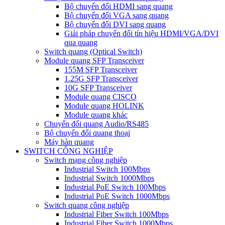
Bộ chuyển đổi HDMI sang quang
Bộ chuyển đổi VGA sang quang
Bộ chuyển đổi DVI sang quang
Giải pháp chuyển đổi tín hiệu HDMI/VGA/DVI
qua quang
Switch quang (Optical Switch)
Module quang SFP Transceiver
155M SFP Transceiver
1.25G SFP Transceiver
10G SFP Transceiver
Module quang CISCO
Module quang HOLINK
Module quang khác
Chuyển đổi quang Audio/RS485
Bộ chuyển đổi quang thoại
Máy hàn quang
SWITCH CÔNG NGHIỆP
Switch mạng công nghiệp
Industrial Switch 100Mbps
Industrial Switch 1000Mbps
Industrial PoE Switch 100Mbps
Industrial PoE Switch 1000Mbps
Switch quang công nghiệp
Industrial Fiber Switch 100Mbps
Industrial Fiber Switch 1000Mbps