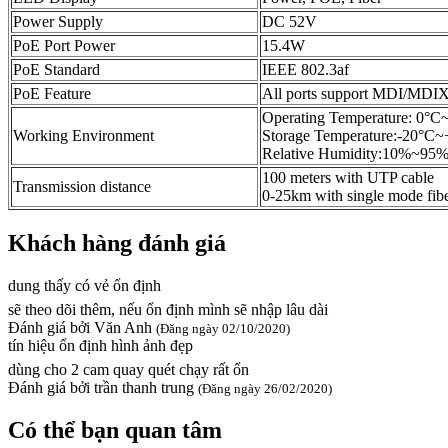
Power Supply
DC 52V
PoE Port Power
15.4W
PoE Standard
IEEE 802.3af
PoE Feature
All ports support MDI/MDI
Operating Temperature: 0°
Working Environment
Storage Temperature:-20°C
Relative Humidity:10%~95%
100 meters with UTP cable
Transmission distance
0-25km with single mode fib
Khách hàng đánh giá
dung thấy có vẻ ổn định
sẽ theo dõi thêm, nếu ổn định mình sẽ nhập lâu dài
Đánh giá bởi
Văn Anh
(Đăng ngày 02/10/2020)
tín hiệu ổn định hình ảnh đẹp
dùng cho 2 cam quay quét chạy rất ổn
Đánh giá bởi
trần thanh trung
(Đăng ngày 26/02/2020)
Có thể bạn quan tâm