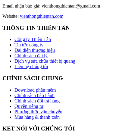
Email nhận báo giá:
vienthongthientan@gmail.com
Website:
vienthongthientan.com
THÔNG TIN THIÊN TÂN
Công ty Thiên Tân
Tin tức công ty
Đại diện thương hiệu
Chính sách đại lý
Dịch vụ sửa chữa thiết bị quang
Liên hệ chúng tôi
CHÍNH SÁCH CHUNG
Download phần mềm
Chính sách bảo hành
Chính sách đổi trả hàng
Quyền riêng tư
Phương thức vận chuyển
Mua hàng & thanh toán
KẾT NỐI VỚI CHÚNG TÔI