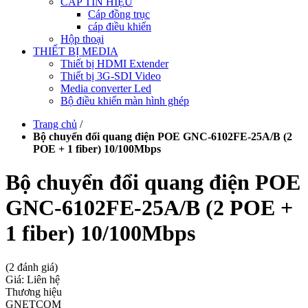
CÁP TÍN HIỆU
Cáp đồng trục
cáp điều khiển
Hộp thoại
THIẾT BỊ MEDIA
Thiết bị HDMI Extender
Thiết bị 3G-SDI Video
Media converter Led
Bộ điều khiển màn hình ghép
Trang chủ
/
Bộ chuyển đổi quang điện POE GNC-6102FE-25A/B (2
POE + 1 fiber) 10/100Mbps
Bộ chuyển đổi quang điện POE
GNC-6102FE-25A/B (2 POE +
1 fiber) 10/100Mbps
(2 đánh giá)
Giá: Liên hệ
Thương hiệu
GNETCOM