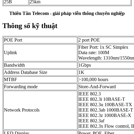
25B
25km
Thiên Tân Telecom - giải pháp viễn thông chuyên nghiệp
Thông số kỹ thuật
POE Port
2 port POE
Fiber Port: 1x SC Simplex
Uplink
Data rate: 100M
Wavelength: 1310nm/1550n
Bandwidth
1Gbps
Address Database Size
1K
MTBF
>100,000 hours
Forwarding mode
Store-And-Forward
IEEE 802.3
IEEE 802.3i 10BASE-T
IEEE 802.3u 100BASE-TX
Network Protocols
IEEE 802.3ab 1000BASE-T
IEEE 802.3z 1000BASE-X
IEEE 802.3af
IEEE 802.3x Flow control, 
LED Display
Power, POE, Fiber