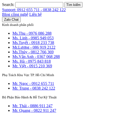
Search:
Tìm kiếm
Support: 0912 655 711 - 0838 242 122
Blog công nghệ
Liên hệ
Zalo Chat
Kinh doanh phân phối
Ms.Thu - 0976 086 288
Ms. Linh - 0985 949 053
Ms.Tuyết - 0918 233 738
Mr.Lương - 086 919 2122
Ms.Thủy - 0812 766 369
Ms.Vân Anh - 0367 068 288
Ms. Hà - 0975 843 818
Mr. Việt - 0915 210 369
Phụ Trách Khu Vực TP. Hồ Chí Minh
Mr. Ngọc - 0912 655 711
Mr. Trung - 0838 242 122
Bộ Phận Bảo Hành & Hỗ Trợ Kỹ Thuật
Mr. Thái - 0886 911 247
Mr. Quang - 0822 911 247