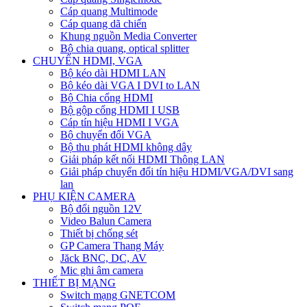
Cáp quang Multimode
Cáp quang dã chiến
Khung nguồn Media Converter
Bộ chia quang, optical splitter
CHUYỂN HDMI, VGA
Bộ kéo dài HDMI LAN
Bộ kéo dài VGA I DVI to LAN
Bộ Chia cổng HDMI
Bộ gộp cổng HDMI I USB
Cáp tín hiệu HDMI I VGA
Bộ chuyển đổi VGA
Bộ thu phát HDMI không dây
Giải pháp kết nối HDMI Thông LAN
Giải pháp chuyển đổi tín hiệu HDMI/VGA/DVI sang
lan
PHỤ KIỆN CAMERA
Bộ đổi nguồn 12V
Video Balun Camera
Thiết bị chống sét
GP Camera Thang Máy
Jăck BNC, DC, AV
Mic ghi âm camera
THIẾT BỊ MẠNG
Switch mạng GNETCOM