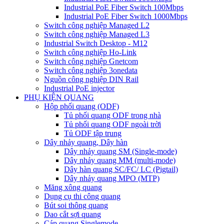
Industrial PoE Fiber Switch 100Mbps
Industrial PoE Fiber Switch 1000Mbps
Switch công nghiệp Managed L2
Switch công nghiệp Managed L3
Industrial Switch Desktop - M12
Switch công nghiệp Ho-Link
Switch công nghiệp Gnetcom
Switch công nghiệp 3onedata
Nguồn công nghiệp DIN Rail
Industrial PoE injector
PHỤ KIỆN QUANG
Hộp phối quang (ODF)
Tủ phối quang ODF trong nhà
Tủ phối quang ODF ngoài trời
Tủ ODF tập trung
Dây nhảy quang, Dây hàn
Dây nhảy quang SM (Single-mode)
Dây nhảy quang MM (multi-mode)
Dây hàn quang SC/FC/ LC (Pigtail)
Dây nhảy quang MPO (MTP)
Măng xông quang
Dụng cụ thi công quang
Bút soi thông quang
Dao cắt sợi quang
Cáp quang Singlemode