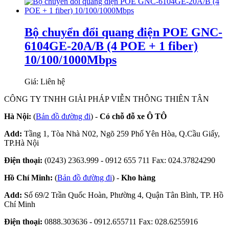
Bộ chuyển đổi quang điện POE GNC-
6104GE-20A/B (4 POE + 1 fiber)
10/100/1000Mbps
Giá: Liên hệ
CÔNG TY TNHH GIẢI PHÁP VIỄN THÔNG THIÊN TÂN
Hà Nội:
(
Bản đồ đường đi
) -
Có chỗ đỗ xe Ô TÔ
Add:
Tầng 1, Tòa Nhà N02, Ngõ 259 Phố Yên Hòa, Q.Cầu Giấy,
TP.Hà Nội
Điện thoại:
(0243) 2363.999 - 0912 655 711 Fax: 024.37824290
Hồ Chí Minh:
(
Bản đồ đường đi
) -
Kho hàng
Add:
Số 69/2 Trần Quốc Hoàn, Phường 4, Quận Tân Bình, TP. Hồ
Chí Minh
Điện thoại:
0888.303636 - 0912.655711 Fax: 028.6255916