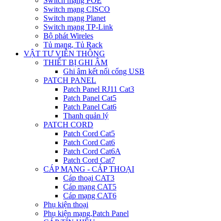
Switch mạng POE
Switch mạng CISCO
Switch mạng Planet
Switch mạng TP-Link
Bộ phát Wireles
Tủ mạng, Tủ Rack
VẬT TƯ VIỄN THÔNG
THIẾT BỊ GHI ÂM
Ghi âm kết nối cổng USB
PATCH PANEL
Patch Panel RJ11 Cat3
Patch Panel Cat5
Patch Panel Cat6
Thanh quản lý
PATCH CORD
Patch Cord Cat5
Patch Cord Cat6
Patch Cord Cat6A
Patch Cord Cat7
CÁP MẠNG - CÁP THOẠI
Cáp thoại CAT3
Cáp mạng CAT5
Cáp mạng CAT6
Phụ kiện thoại
Phụ kiện mạng,Patch Panel