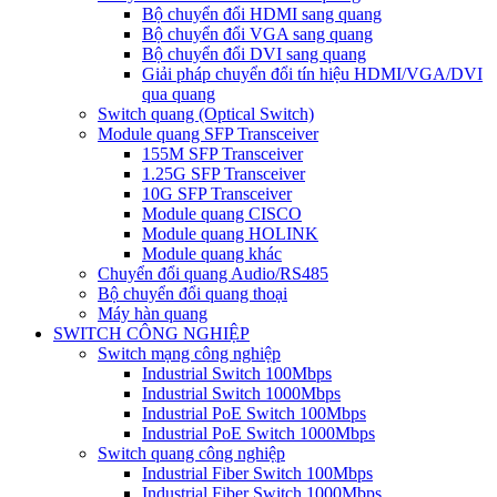
Bộ chuyển đổi HDMI sang quang
Bộ chuyển đổi VGA sang quang
Bộ chuyển đổi DVI sang quang
Giải pháp chuyển đổi tín hiệu HDMI/VGA/DVI
qua quang
Switch quang (Optical Switch)
Module quang SFP Transceiver
155M SFP Transceiver
1.25G SFP Transceiver
10G SFP Transceiver
Module quang CISCO
Module quang HOLINK
Module quang khác
Chuyển đổi quang Audio/RS485
Bộ chuyển đổi quang thoại
Máy hàn quang
SWITCH CÔNG NGHIỆP
Switch mạng công nghiệp
Industrial Switch 100Mbps
Industrial Switch 1000Mbps
Industrial PoE Switch 100Mbps
Industrial PoE Switch 1000Mbps
Switch quang công nghiệp
Industrial Fiber Switch 100Mbps
Industrial Fiber Switch 1000Mbps