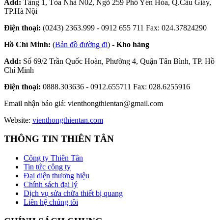
Add:
Tầng 1, Tòa Nhà N02, Ngõ 259 Phố Yên Hòa, Q.Cầu Giấy,
TP.Hà Nội
Điện thoại:
(0243) 2363.999 - 0912 655 711 Fax: 024.37824290
Hồ Chí Minh:
(
Bản đồ đường đi
) -
Kho hàng
Add:
Số 69/2 Trần Quốc Hoàn, Phường 4, Quận Tân Bình, TP. Hồ
Chí Minh
Điện thoại:
0888.303636 - 0912.655711 Fax: 028.6255916
Email nhận báo giá:
vienthongthientan@gmail.com
Website:
vienthongthientan.com
THÔNG TIN THIÊN TÂN
Công ty Thiên Tân
Tin tức công ty
Đại diện thương hiệu
Chính sách đại lý
Dịch vụ sửa chữa thiết bị quang
Liên hệ chúng tôi