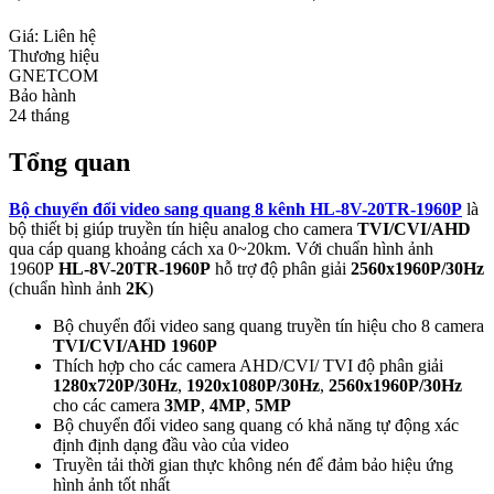
Giá: Liên hệ
Thương hiệu
GNETCOM
Bảo hành
24 tháng
Tổng quan
Bộ chuyển đổi video sang quang 8 kênh HL-8V-20TR-1960P
là
bộ thiết bị giúp truyền tín hiệu analog cho camera
TVI/CVI/AHD
qua cáp quang khoảng cách xa 0~20km. Với chuẩn hình ảnh
1960P
HL-8V-20TR-1960P
hỗ trợ độ phân giải
2560x1960P/30Hz
(chuẩn hình ảnh
2K
)
Bộ chuyển đổi video sang quang truyền tín hiệu cho 8 camera
TVI/CVI/AHD 1960P
Thích hợp cho các camera AHD/CVI/ TVI độ phân giải
1280x720P/30Hz
,
1920x1080P/30Hz
,
2560x1960P/30Hz
cho các camera
3MP
,
4MP
,
5MP
Bộ chuyển đổi video sang quang có khả năng tự động xác
định định dạng đầu vào của video
Truyền tải thời gian thực không nén để đảm bảo hiệu ứng
hình ảnh tốt nhất