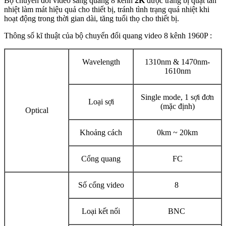
Bộ chuyển đổi video sang quang 8 kênh
2K
được trang bị quạt tản
nhiệt làm mát hiệu quả cho thiết bị, tránh tình trạng quá nhiệt khi
hoạt động trong thời gian dài, tăng tuổi thọ cho thiết bị.
Thông số kĩ thuật của bộ chuyển đổi quang video 8 kênh 1960P :
Wavelength
1310nm & 1470nm-
1610nm
Single mode, 1 sợi đơn
Loại sợi
(mặc định)
Optical
Khoảng cách
0km ~ 20km
Cổng quang
FC
Số cổng video
8
Loại kết nối
BNC