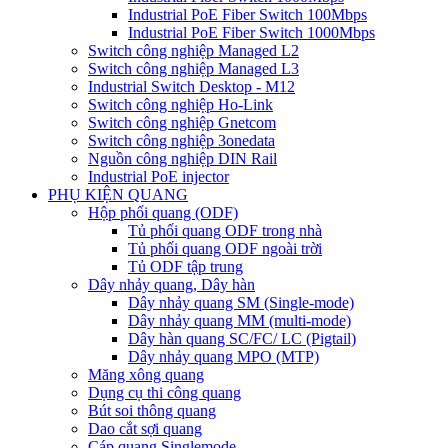
Industrial PoE Fiber Switch 100Mbps
Industrial PoE Fiber Switch 1000Mbps
Switch công nghiệp Managed L2
Switch công nghiệp Managed L3
Industrial Switch Desktop - M12
Switch công nghiệp Ho-Link
Switch công nghiệp Gnetcom
Switch công nghiệp 3onedata
Nguồn công nghiệp DIN Rail
Industrial PoE injector
PHỤ KIỆN QUANG
Hộp phối quang (ODF)
Tủ phối quang ODF trong nhà
Tủ phối quang ODF ngoài trời
Tủ ODF tập trung
Dây nhảy quang, Dây hàn
Dây nhảy quang SM (Single-mode)
Dây nhảy quang MM (multi-mode)
Dây hàn quang SC/FC/ LC (Pigtail)
Dây nhảy quang MPO (MTP)
Măng xông quang
Dụng cụ thi công quang
Bút soi thông quang
Dao cắt sợi quang
Cáp quang Singlemode