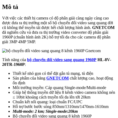
Mô tả
Với việc các thiết bị camera có độ phân giải càng ngày càng cao
được đưa ra thị trường một số bộ chuyển đổi video sang quang đời
cũ không thể truyền tải được hết chất lượng hình ảnh.
GNETCOM
đã nghiên cứu và đưa ra thị trường video converter độ phân giải
1960P (chuẩn hình ảnh 2K) hỗ trợ tối đa cho các camera độ phân
giải 3MP 4MP 5MP.
Tính năng của
bộ chuyển đổi video sang quang 1960P
HL-8V-
20TR-1960P
:
Thiết kế nhỏ gọn có thể đặt gắn tủ mạng, tủ điện
Sản phẩm của hãng
GNETCOM
chất lượng cao, hoạt động
ổn định
Môi trường truyền: Cáp quang Single-mode/Multi-mode
Giúp hệ thống truyền dữ liệu 8 kênh video camera không nén
≤ 10bit khoảng cách truyền tối đa lên tới 20km
Chuẩn kết nối quang: loại chuẩn FC/UPC
Hỗ trợ bước bước sóng 850nm/1310nm/1470nm-1610nm
Multi-mode: 2 km; Single-mode:20km
Bộ chuyển đổi video sang quang 8 kênh 1960P