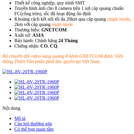
Thiết kế công nghiệp, quy trình SMT
Truyền hình ảnh cho 8 camera trên 1 sợi cáp quang chuẩn
FC(cổng tròn), tốc độ hoạt động ổn định
Khoảng cách kết nối tối đa 20km qua cáp quang
single mode
,
2km với cáp quang
multi mode
Thương hiệu:
GNETCOM
Xuất xứ:
ASIA
Bảo hành: Chính hãng
24 Tháng
Chứng nhận:
CO
,
CQ
.
Bộ chuyển đổi video sang quang 8 kênh GNETCOM được Viễn
thông Thiên Tân phân phối độc quyền tại Việt Nam.
Nội dung
Mô tả
Câu hỏi thường gặp
Có thể bạn quan tâm