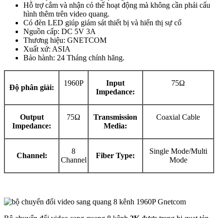
Hỗ trợ cắm và nhận có thể hoạt động mà không cần phải cấu
hình thêm trên video quang.
Có đèn LED giúp giám sát thiết bị và hiển thị sự cố
Nguồn cấp: DC 5V 3A
Thương hiệu: GNETCOM
Xuất xứ: ASIA
Bảo hành: 24 Tháng chính hãng.
1960P
Input
75Ω
Độ phân giải:
Impedance:
Output
75Ω
Transmission
Coaxial Cable
Impedance:
Media:
8
Single Mode/Multi
Channel:
Fiber Type:
Channel
Mode