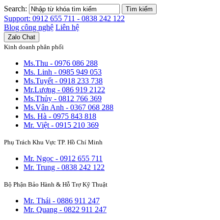
Search:
Tìm kiếm
Support: 0912 655 711 - 0838 242 122
Blog công nghệ
Liên hệ
Zalo Chat
Kinh doanh phân phối
Ms.Thu - 0976 086 288
Ms. Linh - 0985 949 053
Ms.Tuyết - 0918 233 738
Mr.Lương - 086 919 2122
Ms.Thủy - 0812 766 369
Ms.Vân Anh - 0367 068 288
Ms. Hà - 0975 843 818
Mr. Việt - 0915 210 369
Phụ Trách Khu Vực TP. Hồ Chí Minh
Mr. Ngọc - 0912 655 711
Mr. Trung - 0838 242 122
Bộ Phận Bảo Hành & Hỗ Trợ Kỹ Thuật
Mr. Thái - 0886 911 247
Mr. Quang - 0822 911 247