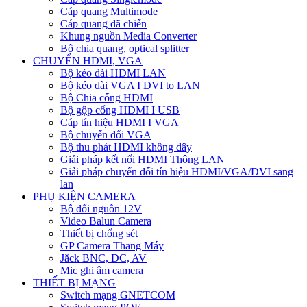
Cáp quang Multimode
Cáp quang dã chiến
Khung nguồn Media Converter
Bộ chia quang, optical splitter
CHUYỂN HDMI, VGA
Bộ kéo dài HDMI LAN
Bộ kéo dài VGA I DVI to LAN
Bộ Chia cổng HDMI
Bộ gộp cổng HDMI I USB
Cáp tín hiệu HDMI I VGA
Bộ chuyển đổi VGA
Bộ thu phát HDMI không dây
Giải pháp kết nối HDMI Thông LAN
Giải pháp chuyển đổi tín hiệu HDMI/VGA/DVI sang
lan
PHỤ KIỆN CAMERA
Bộ đổi nguồn 12V
Video Balun Camera
Thiết bị chống sét
GP Camera Thang Máy
Jăck BNC, DC, AV
Mic ghi âm camera
THIẾT BỊ MẠNG
Switch mạng GNETCOM