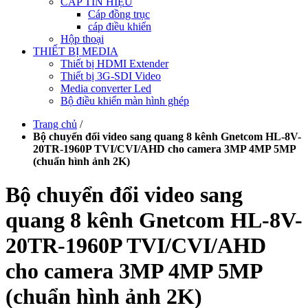
CÁP TÍN HIỆU
Cáp đồng trục
cáp điều khiển
Hộp thoại
THIẾT BỊ MEDIA
Thiết bị HDMI Extender
Thiết bị 3G-SDI Video
Media converter Led
Bộ điều khiển màn hình ghép
Trang chủ
/
Bộ chuyển đổi video sang quang 8 kênh Gnetcom HL-8V-
20TR-1960P TVI/CVI/AHD cho camera 3MP 4MP 5MP
(chuẩn hình ảnh 2K)
Bộ chuyển đổi video sang
quang 8 kênh Gnetcom HL-8V-
20TR-1960P TVI/CVI/AHD
cho camera 3MP 4MP 5MP
(chuẩn hình ảnh 2K)