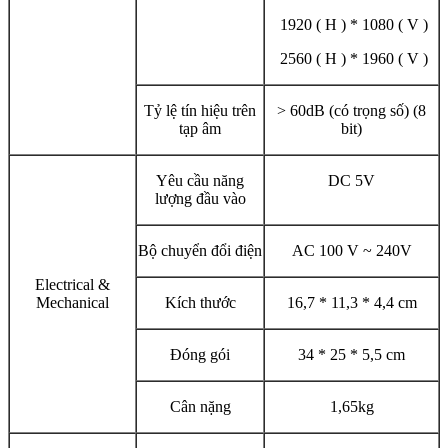
1920 ( H ) * 1080 ( V )
2560 ( H ) * 1960 ( V )
Tỷ lệ tín hiệu trên
> 60dB (có trọng số) (8
tạp âm
bit)
Yêu cầu năng
DC 5V
lượng đầu vào
Bộ chuyển đổi điện
AC 100 V ~ 240V
Electrical &
Mechanical
Kích thước
16,7 * 11,3 * 4,4 cm
Đóng gói
34 * 25 * 5,5 cm
Cân nặng
1,65kg