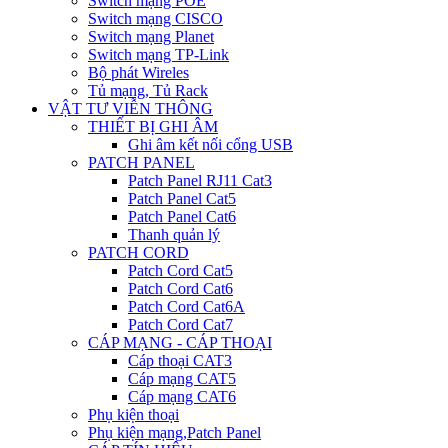
Switch mạng POE
Switch mạng CISCO
Switch mạng Planet
Switch mạng TP-Link
Bộ phát Wireles
Tủ mạng, Tủ Rack
VẬT TƯ VIỄN THÔNG
THIẾT BỊ GHI ÂM
Ghi âm kết nối cổng USB
PATCH PANEL
Patch Panel RJ11 Cat3
Patch Panel Cat5
Patch Panel Cat6
Thanh quản lý
PATCH CORD
Patch Cord Cat5
Patch Cord Cat6
Patch Cord Cat6A
Patch Cord Cat7
CÁP MẠNG - CÁP THOẠI
Cáp thoại CAT3
Cáp mạng CAT5
Cáp mạng CAT6
Phụ kiện thoại
Phụ kiện mạng,Patch Panel