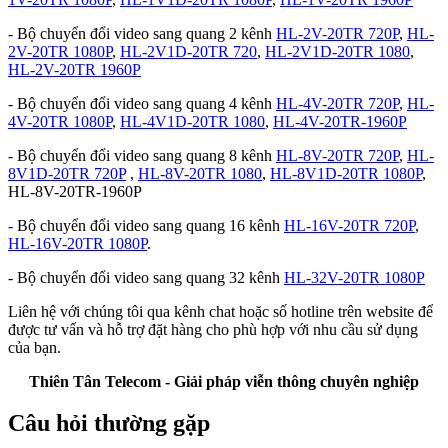
- Bộ chuyển đổi video sang quang 2 kênh
HL-2V-20TR 720P
,
HL-
2V-20TR 1080P
,
HL-2V1D-20TR 720
,
HL-2V1D-20TR 1080
,
HL-2V-20TR 1960P
- Bộ chuyển đổi video sang quang 4 kênh
HL-4V-20TR 720P
,
HL-
4V-20TR 1080P
,
HL-4V1D-20TR 1080
,
HL-4V-20TR-1960P
- Bộ chuyển đổi video sang quang 8 kênh
HL-8V-20TR 720P
,
HL-
8V1D-20TR 720P
,
HL-8V-20TR 1080
,
HL-8V1D-20TR 1080P
,
HL-8V-20TR-1960P
- Bộ chuyển đổi video sang quang 16 kênh
HL-16V-20TR 720P
,
HL-16V-20TR 1080P
.
- Bộ chuyển đổi video sang quang 32 kênh
HL-32V-20TR 1080P
Liên hệ với chúng tôi qua kênh chat hoặc số hotline trên website để
được tư vấn và hỗ trợ đặt hàng cho phù hợp với nhu cầu sử dụng
của bạn.
Thiên Tân Telecom - Giải pháp viễn thông chuyên nghiệp
Câu hỏi thường gặp