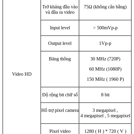
Trở kháng đầu vào
75Ω (không cân bằng)
và đầu ra video
Input level
> 500mVp-p
Output level
1Vp-p
Băng thông
30 MHz (720P)
60 MHz (1080P)
Video HD
150 MHz ( 1960 P)
Độ rộng bit chữ số
8 bit
Hỗ trợ pixel camera
3 megapixel ,
4 megapixel , 5 megapixel
Pixel video
1280 ( H ) * 720 ( V )