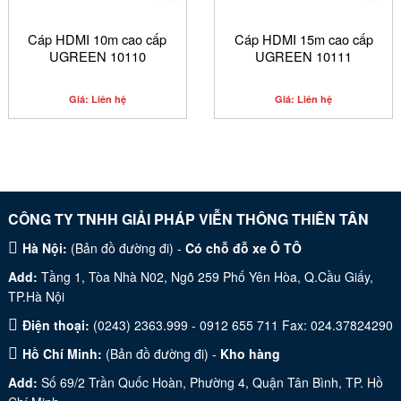
Cáp HDMI 10m cao cấp
Cáp HDMI 15m cao cấp
UGREEN 10110
UGREEN 10111
Giá: Liên hệ
Giá: Liên hệ
CÔNG TY TNHH GIẢI PHÁP VIỄN THÔNG THIÊN TÂN
Hà Nội:
(
Bản đồ đường đi
) -
Có chỗ đỗ xe Ô TÔ
Add:
Tầng 1, Tòa Nhà N02, Ngõ 259 Phố Yên Hòa, Q.Cầu Giấy,
TP.Hà Nội
Điện thoại:
(0243) 2363.999 - 0912 655 711 Fax: 024.37824290
Hồ Chí Minh:
(
Bản đồ đường đi
) -
Kho hàng
Add:
Số 69/2 Trần Quốc Hoàn, Phường 4, Quận Tân Bình, TP. Hồ