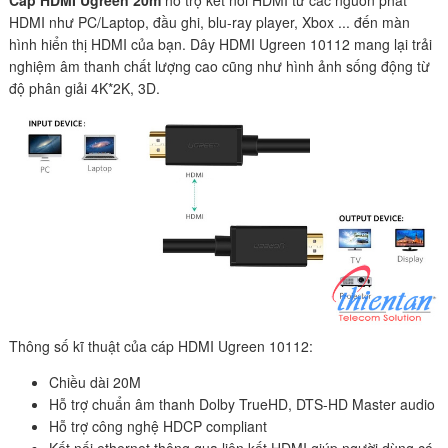
Cáp HDMI Ugreen 20m
hỗ trợ kết nối HDMI từ các nguồn phát
HDMI như PC/Laptop, đầu ghi, blu-ray player, Xbox ... đến màn
hình hiển thị HDMI của bạn. Dây HDMI Ugreen 10112 mang lại trải
nghiệm âm thanh chất lượng cao cũng như hình ảnh sống động từ
độ phân giải 4K*2K, 3D.
Thông số kĩ thuật của cáp HDMI Ugreen 10112:
Chiều dài 20M
Hỗ trợ chuẩn âm thanh Dolby TrueHD, DTS-HD Master audio
Hỗ trợ công nghệ HDCP compliant
Kết nối ethernet thông qua liên kết HDMI giúp người dùng có