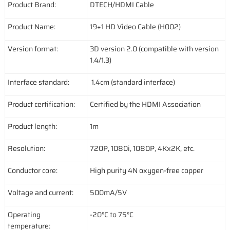
Product Brand:
DTECH/HDMI Cable
Product Name:
19+1 HD Video Cable (H002)
Version format:
3D version 2.0 (compatible with version
1.4/1.3)
Interface standard:
1.4cm (standard interface)
Product certification:
Certified by the HDMI Association
Product length:
1m
Resolution:
720P, 1080i, 1080P, 4Kx2K, etc.
Conductor core:
High purity 4N oxygen-free copper
Voltage and current:
500mA/5V
Operating
-20°C to 75°C
temperature: