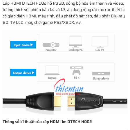
Cáp HDMI DTECH H002 hỗ trợ 3D, đồng bộ hóa âm thanh và video,
tương thích với phiên bản 1.4 và 1.3, áp dụng rộng rãi cho các thiết bị
có giao diện HDMI, máy tính, đầu phát độ nét cao, đầu phát Blu-ray
BD, TV LCD, máy chơi game PS3/XBOX, v.v.
Thông số kĩ thuật của cáp HDMI 1m DTECH H002