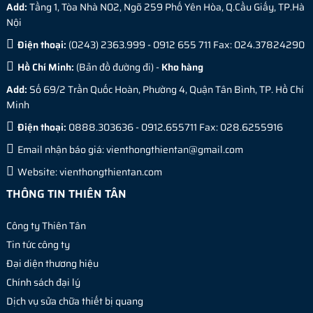
Add:
Tầng 1, Tòa Nhà N02, Ngõ 259 Phố Yên Hòa, Q.Cầu Giấy, TP.Hà
Nội
Điện thoại:
(0243) 2363.999 - 0912 655 711 Fax: 024.37824290
Hồ Chí Minh:
(
Bản đồ đường đi
) -
Kho hàng
Add:
Số 69/2 Trần Quốc Hoàn, Phường 4, Quận Tân Bình, TP. Hồ Chí
Minh
Điện thoại:
0888.303636 - 0912.655711 Fax: 028.6255916
Email nhận báo giá:
vienthongthientan@gmail.com
Website:
vienthongthientan.com
THÔNG TIN THIÊN TÂN
Công ty Thiên Tân
Tin tức công ty
Đại diện thương hiệu
Chính sách đại lý
Dịch vụ sửa chữa thiết bị quang