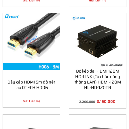
Giá: Liên hệ
Giá: Liên hệ
Bộ kéo dài HDMI 120M
HO-LINK (Có chức năng
Dây cáp HDMI 5m độ nét
thông LAN) HDMI-120M
cao DTECH H006
HL-HD-120TR
2.150.000
Giá: Liên hệ
2.200.000