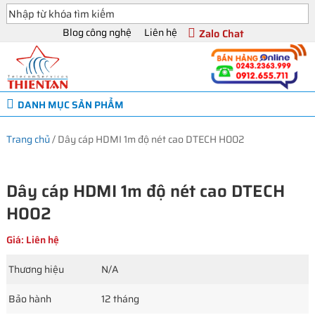
Blog công nghệ
Liên hệ
Zalo Chat
DANH MỤC SẢN PHẨM
Trang chủ
/
Dây cáp HDMI 1m độ nét cao DTECH H002
Dây cáp HDMI 1m độ nét cao DTECH
H002
Giá: Liên hệ
Thương hiệu
N/A
Bảo hành
12 tháng