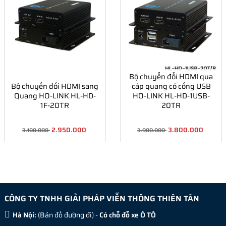
Bộ chuyển đổi HDMI qua
Bộ chuyển đổi HDMI sang
cáp quang có cổng USB
Quang HO-LINK HL-HD-
HO-LINK HL-HD-1USB-
1F-20TR
20TR
2.950.000
3.800.000
3.100.000
3.900.000
CÔNG TY TNHH GIẢI PHÁP VIỄN THÔNG THIÊN TÂN
Hà Nội:
(
Bản đồ đường đi
) -
Có chỗ đỗ xe Ô TÔ