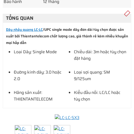
Bảo hành
12 tháng
TỔNG QUAN
Dây nhảy quang LC-LC
/UPC single mode dây đơn dài tùy chọn được sản
xuất bởi Thientantelecom chất lượng cao, giá thành rẻ kèm nhiều khuyến
mại hấp dẫn
Loại Dây: Single Mode
Chiều dài: 3m hoặc tùy chọn
đặt hàng
Đường kính dây: 3.0 hoặc
Loại sợi quang: SM
2.0
9/125um
Hãng sản xuất:
Kiểu đầu nối: LC/LC hoặc
THIENTANTELECOM
tùy chọn