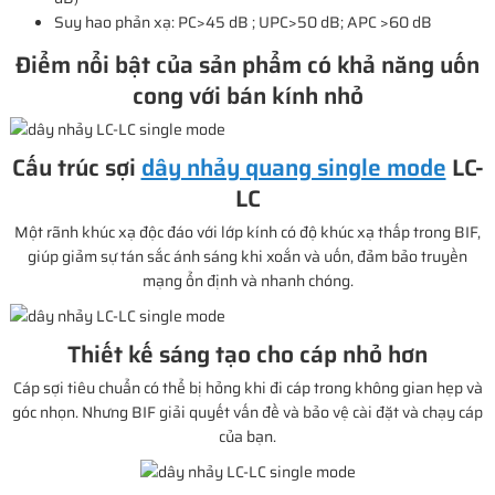
Suy hao phản xạ: PC>45 dB ; UPC>50 dB; APC >60 dB
Điểm nổi bật của sản phẩm có khả năng uốn
cong với bán kính nhỏ
Cấu trúc sợi
dây nhảy quang single mode
LC-
LC
Một rãnh khúc xạ độc đáo với lớp kính có độ khúc xạ thấp trong BIF,
giúp giảm sự tán sắc ánh sáng khi xoắn và uốn, đảm bảo truyền
mạng ổn định và nhanh chóng.
Thiết kế sáng tạo cho cáp nhỏ hơn
Cáp sợi tiêu chuẩn có thể bị hỏng khi đi cáp trong không gian hẹp và
góc nhọn. Nhưng BIF giải quyết vấn đề và bảo vệ cài đặt và chạy cáp
của bạn.