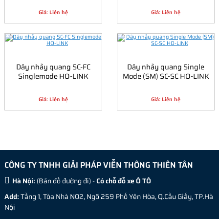
Giá: Liên hệ
Giá: Liên hệ
Dây nhảy quang SC-FC
Dây nhảy quang Single
Singlemode HO-LINK
Mode (SM) SC-SC HO-LINK
Giá: Liên hệ
Giá: Liên hệ
CÔNG TY TNHH GIẢI PHÁP VIỄN THÔNG THIÊN TÂN
Hà Nội:
(
Bản đồ đường đi
) -
Có chỗ đỗ xe Ô TÔ
Add:
Tầng 1, Tòa Nhà N02, Ngõ 259 Phố Yên Hòa, Q.Cầu Giấy, TP.Hà
Nội