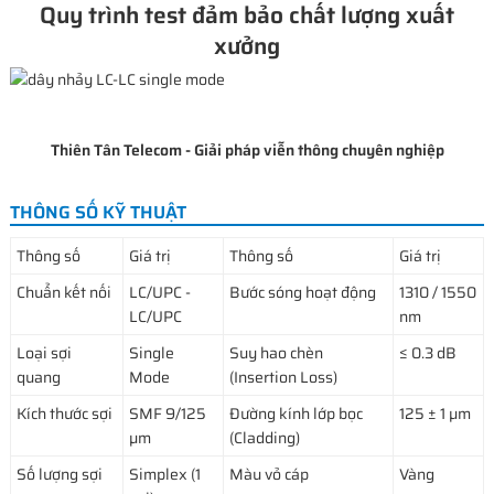
Quy trình test đảm bảo chất lượng xuất
xưởng
Thiên Tân Telecom - Giải pháp viễn thông chuyên nghiệp
THÔNG SỐ KỸ THUẬT
Thông số
Giá trị
Thông số
Giá trị
Chuẩn kết nối
LC/UPC -
Bước sóng hoạt động
1310 / 1550
LC/UPC
nm
Loại sợi
Single
Suy hao chèn
≤ 0.3 dB
quang
Mode
(Insertion Loss)
Kích thước sợi
SMF 9/125
Đường kính lớp bọc
125 ± 1 μm
μm
(Cladding)
Số lượng sợi
Simplex (1
Màu vỏ cáp
Vàng