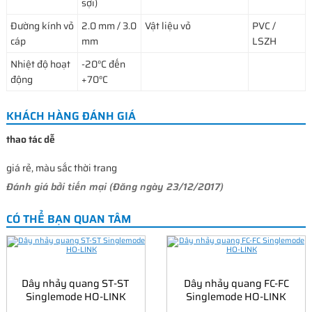
sợi)
Đường kính vỏ
2.0 mm / 3.0
Vật liệu vỏ
PVC /
cáp
mm
LSZH
Nhiệt độ hoạt
-20°C đến
động
+70°C
KHÁCH HÀNG ĐÁNH GIÁ
thao tác dễ
giá rẻ, màu sắc thời trang
Đánh giá bởi
tiến mại
(Đăng ngày 23/12/2017)
CÓ THỂ BẠN QUAN TÂM
Dây nhảy quang ST-ST
Dây nhảy quang FC-FC
Singlemode HO-LINK
Singlemode HO-LINK