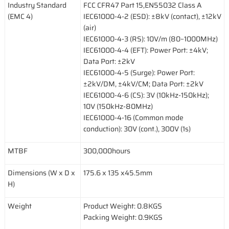
Industry Standard
FCC CFR47 Part 15,EN55032 Class A
(EMC 4)
IEC61000-4-2 (ESD): ±8kV (contact), ±12kV
(air)
IEC61000-4-3 (RS): 10V/m (80~1000MHz)
IEC61000-4-4 (EFT): Power Port: ±4kV;
Data Port: ±2kV
IEC61000-4-5 (Surge): Power Port:
±2kV/DM, ±4kV/CM; Data Port: ±2kV
IEC61000-4-6 (CS): 3V (10kHz-150kHz);
10V (150kHz-80MHz)
IEC61000-4-16 (Common mode
conduction): 30V (cont.), 300V (1s)
MTBF
300,000hours
Dimensions (W x D x
175.6 x 135 x45.5mm
H)
Weight
Product Weight: 0.8KGS
Packing Weight: 0.9KGS