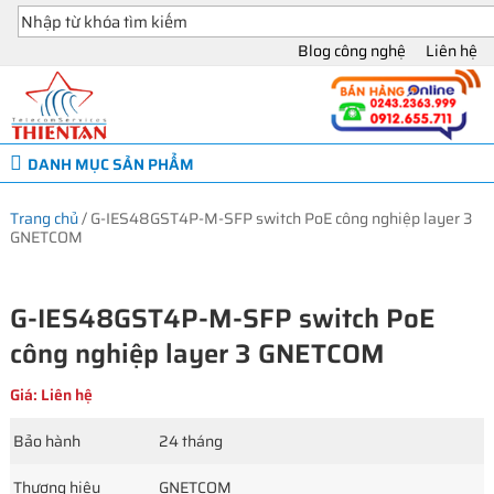
Blog công nghệ
Liên hệ
DANH MỤC SẢN PHẨM
Trang chủ
/
G-IES48GST4P-M-SFP switch PoE công nghiệp layer 3
GNETCOM
G-IES48GST4P-M-SFP switch PoE
công nghiệp layer 3 GNETCOM
Giá: Liên hệ
Bảo hành
24 tháng
Thương hiệu
GNETCOM