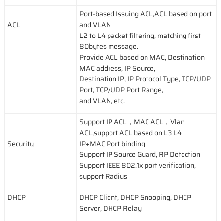
Port-based Issuing ACL,ACL based on port
ACL
and VLAN
L2 to L4 packet filtering, matching first
80bytes message.
Provide ACL based on MAC, Destination
MAC address, IP Source,
Destination IP, IP Protocol Type, TCP/UDP
Port, TCP/UDP Port Range,
and VLAN, etc.
Support IP ACL，MAC ACL，Vlan
ACL,support ACL based on L3 L4
Security
IP+MAC Port binding
Support IP Source Guard, RP Detection
Support IEEE 802.1x port verification,
support Radius
DHCP
DHCP Client, DHCP Snooping, DHCP
Server, DHCP Relay