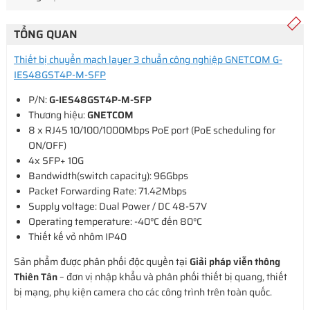
TỔNG QUAN
Thiết bị chuyển mạch layer 3 chuẩn công nghiệp GNETCOM G-
IES48GST4P-M-SFP
P/N:
G-IES48GST4P-M-SFP
Thương hiệu:
GNETCOM
8 x RJ45 10/100/1000Mbps PoE port (PoE scheduling for
ON/OFF)
4x SFP+ 10G
Bandwidth(switch capacity): 96Gbps
Packet Forwarding Rate: 71.42Mbps
Supply voltage: Dual Power / DC 48-57V
Operating temperature: -40°C đến 80°C
Thiết kế vỏ nhôm IP40
Sản phẩm được phân phối độc quyền tại
Giải pháp viễn thông
Thiên Tân
– đơn vị nhập khẩu và phân phối thiết bị quang, thiết
bị mạng, phụ kiện camera cho các công trình trên toàn quốc.