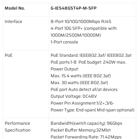
Model No.
G-IES48GST4P-M-SFP
Interface
8-Port 10/100/1000Mbps RJ45
4-Port 10G SFP+ (compatible with
1000M/2500M/10000M)
1-Port console
PoE
PoE Standard: IEEE802.3af/ IEEE802.3at
PoE ports:1-8 PoE budget: 240W max.
Power Output:
Max. 15.4 watts (IEEE 802.3af)
Max. 30 watts (IEEE 802.3at)
PoE port Auto detect af/at devices
Output Voltage: DC48V
Power Pin Assignment:1/2+;3/6-
Power Type: End-span( Mid-span optional)
Performance
Bandwidth(switch capacity): 96Gbps
Specification
Packet Buffer Memory:32Mbit
Packet Forwarding Rate: 71.42Mpps