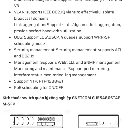
V3
VLAN: supports IEEE 802.1Q vlans to effectively isolate
broadcast domains
Link aggregation: Support static/dynamic link aggregation,
provide perfect bandwidth utilization
QOS: Support COS\DSCP, 4 queues, support WRR\SP
scheduling mode
Security management: Security management: supports ACL
and 802.1x
Management: Supports WEB, CLI, and SNMP management
Monitoring and maintenance: Support port mirroring,
interface status monitoring, log management
Support NTP, PTP(1588v2)
PoE scheduling for ON/OFF
Kích thước switch quản lý công nghiệp GNETCOM G-IES48GST4P-
M-SFP