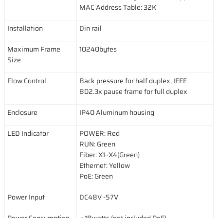
MAC Address Table: 32K
Installation
Din rail
Maximum Frame
10240bytes
Size
Flow Control
Back pressure for half duplex, IEEE
802.3x pause frame for full duplex
Enclosure
IP40 Aluminum housing
LED Indicator
POWER: Red
RUN: Green
Fiber: X1~X4(Green)
Ethernet: Yellow
PoE: Green
Power Input
DC48V -57V