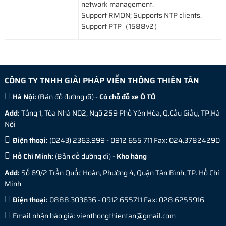
network management.
Support RMON; Supports NTP clients.
Support PTP（1588v2）
CÔNG TY TNHH GIẢI PHÁP VIỄN THÔNG THIÊN TÂN
Hà Nội:
(
Bản đồ đường đi
) -
Có chỗ đỗ xe Ô TÔ
Add:
Tầng 1, Tòa Nhà N02, Ngõ 259 Phố Yên Hòa, Q.Cầu Giấy, TP.Hà
Nội
Điện thoại:
(0243) 2363.999 - 0912 655 711 Fax: 024.37824290
Hồ Chí Minh:
(
Bản đồ đường đi
) -
Kho hàng
Add:
Số 69/2 Trần Quốc Hoàn, Phường 4, Quận Tân Bình, TP. Hồ Chí
Minh
Điện thoại:
0888.303636 - 0912.655711 Fax: 028.6255916
Email nhận báo giá:
vienthongthientan@gmail.com