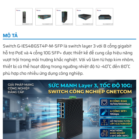
MÔ TẢ
Switch G-IES48GST4P-M-SFP là switch layer 3 với 8 cổng gigabit
hỗ trợ PoE và 4 cổng 10G SFP+ được thiết kế để cung cấp hiệu năng
vượt trội trong môi trường khắc nghiệt. Với vỏ làm từ hợp kim nhôm,
thiết bị có thể hoạt động trong ngưỡng nhiệt độ từ -40˚C đến 80˚C
phù hợp cho nhiều ứng dụng công nghiệp.