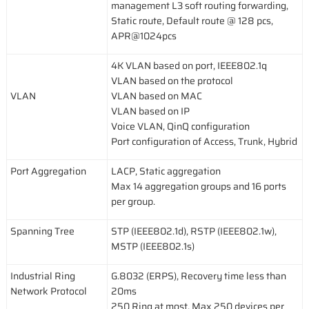
management L3 soft routing forwarding,
Static route, Default route @ 128 pcs,
APR@1024pcs
4K VLAN based on port, IEEE802.1q
VLAN based on the protocol
VLAN
VLAN based on MAC
VLAN based on IP
Voice VLAN, QinQ configuration
Port configuration of Access, Trunk, Hybrid
Port Aggregation
LACP, Static aggregation
Max 14 aggregation groups and 16 ports
per group.
Spanning Tree
STP (IEEE802.1d), RSTP (IEEE802.1w),
MSTP (IEEE802.1s)
Industrial Ring
G.8032 (ERPS), Recovery time less than
Network Protocol
20ms
250 Ring at most, Max 250 devices per