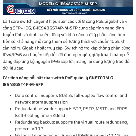
Là 1 core switch Layer 3 hiệu suất cao với 8 cổng PoE Gigabit và 4
cổng SFP+ 10G,
G-IES48GST4P-M-SFP
cung cấp tính năng định
tuyến tĩnh và định tuyến động với khả năng xử lý phần cứng tiên
tiến có khả năng mở rộng thêm để tương thích với chuẩn 10GE khi
cần hội tụ Gigabit hoặc truy cập. Switch hỗ trợ xếp chồng phần cứng
IPv4/IPv6 và chuyển tiếp tốc độ đường truyền, giúp khách hàng dễ
dàng đáp ứng kỷ nguyên IPv6 sắp tới, mang lại dung lượng trao đổi
dữ liệu cao.
Các tính năng nổi bật của switch PoE quản lý GNETCOM G-
IES48GST4P-M-SFP
Data control: Supports 802.3x full-duplex flow control and
network storm suppression
Redundant network: supports STP, RSTP, MSTP and ERPS
(self-healing time <20ms)
Redundancy backup: supports the virtual route redundancy
protocol VRRP
Multicast management: Support IGMP Snooping V1, V2, and