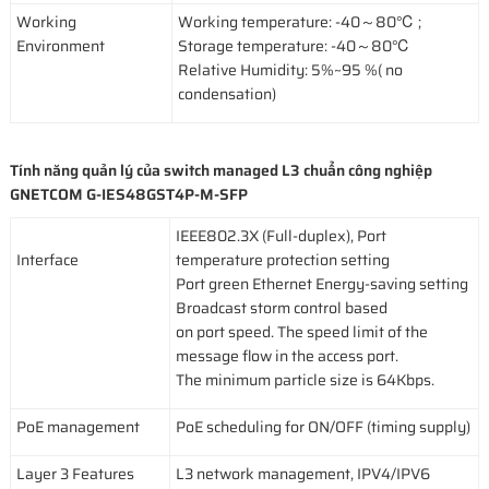
Working
Working temperature: -40～80℃ ;
Environment
Storage temperature: -40～80℃
Relative Humidity: 5%~95 %( no
condensation)
Tính năng quản lý của switch managed L3 chuẩn công nghiệp
GNETCOM G-IES48GST4P-M-SFP
IEEE802.3X (Full-duplex), Port
Interface
temperature protection setting
Port green Ethernet Energy-saving setting
Broadcast storm control based
on port speed. The speed limit of the
message flow in the access port.
The minimum particle size is 64Kbps.
PoE management
PoE scheduling for ON/OFF (timing supply)
Layer 3 Features
L3 network management, IPV4/IPV6