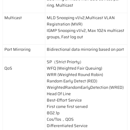
ring. Multicast
Multicast
MLD Snooping v1/v2,Multicast VLAN
Registration (MVR)
IGMP Snooping v1/v2, Max 1024 multicast
groups, Fast log out
Port Mirroring
Bidirectional data mirroring based on port
SP（Strict Priorty）
QoS
WFQ (Weighted Fair Queuing)
WRR (Weighted Round Robin)
Random Early Detect (RED)
WeightedRandomEarlyDetection (WRED)
Head Of Line
Best-Effort Service
First come first served
802.1p
Cos/Tos，QOS
Differentiated Service