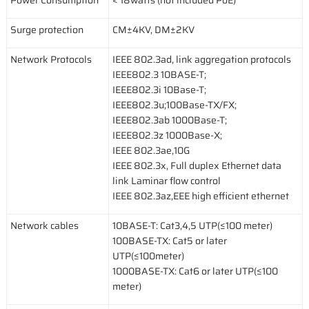
Power Consumption
< 18watts (not included PoE)
Surge protection
CM±4KV, DM±2KV
Network Protocols
IEEE 802.3ad, link aggregation protocols
IEEE802.3 10BASE-T;
IEEE802.3i 10Base-T;
IEEE802.3u;100Base-TX/FX;
IEEE802.3ab 1000Base-T;
IEEE802.3z 1000Base-X;
IEEE 802.3ae,10G
IEEE 802.3x, Full duplex Ethernet data
link Laminar flow control
IEEE 802.3az,EEE high efficient ethernet
Network cables
10BASE-T: Cat3,4,5 UTP(≤100 meter)
100BASE-TX: Cat5 or later
UTP(≤100meter)
1000BASE-TX: Cat6 or later UTP(≤100
meter)