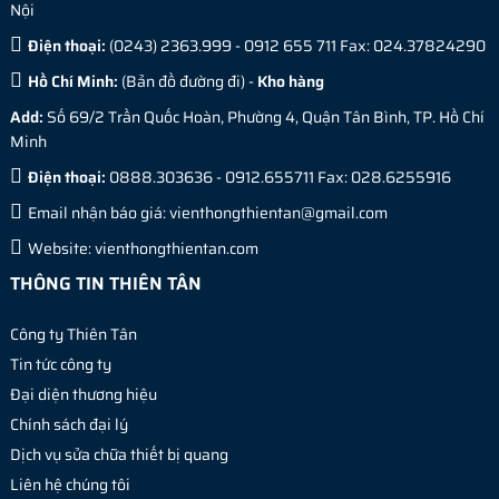
Nội
Điện thoại:
(0243) 2363.999 - 0912 655 711 Fax: 024.37824290
Hồ Chí Minh:
(
Bản đồ đường đi
) -
Kho hàng
Add:
Số 69/2 Trần Quốc Hoàn, Phường 4, Quận Tân Bình, TP. Hồ Chí
Minh
Điện thoại:
0888.303636 - 0912.655711 Fax: 028.6255916
Email nhận báo giá:
vienthongthientan@gmail.com
Website:
vienthongthientan.com
THÔNG TIN THIÊN TÂN
Công ty Thiên Tân
Tin tức công ty
Đại diện thương hiệu
Chính sách đại lý
Dịch vụ sửa chữa thiết bị quang
Liên hệ chúng tôi