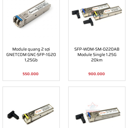
Module quang 2 sợi
SFP-WDM-SM-0220AB
GNETCOM GNC-SFP-1G20
Module Single 1.25G
1,25Gb
20km
550.000
900.000