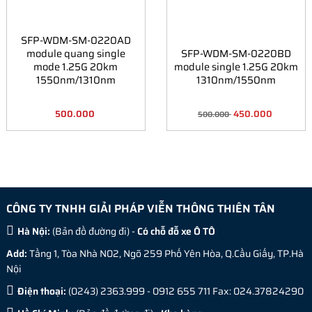
SFP-WDM-SM-0220AD
module quang single
SFP-WDM-SM-0220BD
mode 1.25G 20km
module single 1.25G 20km
1550nm/1310nm
1310nm/1550nm
500.000
450.000
500.000
CÔNG TY TNHH GIẢI PHÁP VIỄN THÔNG THIÊN TÂN
Hà Nội:
(
Bản đồ đường đi
) -
Có chỗ đỗ xe Ô TÔ
Add:
Tầng 1, Tòa Nhà N02, Ngõ 259 Phố Yên Hòa, Q.Cầu Giấy, TP.Hà
Nội
Điện thoại:
(0243) 2363.999 - 0912 655 711 Fax: 024.37824290