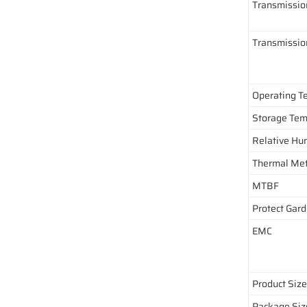
Transmissio
Transmissi
Operating T
Storage Tem
Relative Hu
Thermal Me
MTBF
Protect Gar
EMC
Product Size
Package Siz