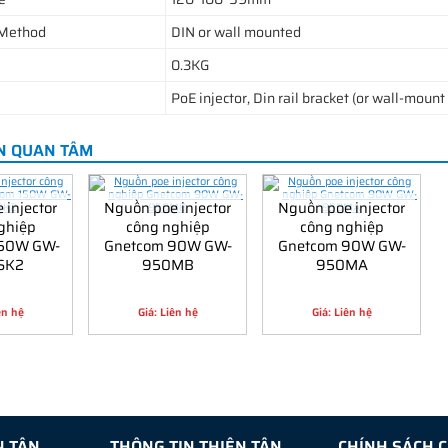
 Method
DIN or wall mounted
0.3KG
PoE injector, Din rail bracket (or wall-mount
N QUAN TÂM
 injector
Nguồn poe injector
Nguồn poe injector
ghiệp
công nghiệp
công nghiệp
150W GW-
Gnetcom 90W GW-
Gnetcom 90W GW-
SK2
950MB
950MA
ên hệ
Giá: Liên hệ
Giá: Liên hệ
N TÂN
THÔNG TIN THIÊN TÂN
CHÍNH SÁCH 