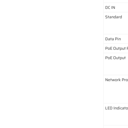
DC IN
Standard
Data Pin
PoE Output 
PoE Output
Network Pro
LED Indicato