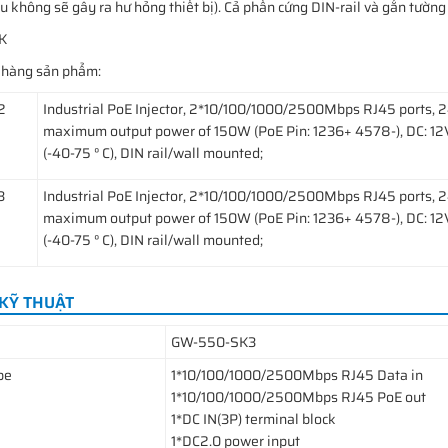
u không sẽ gây ra hư hỏng thiết bị). Cả phần cứng DIN-rail và gắn tường
t hàng sản phẩm:
2
Industrial PoE Injector, 2*10/100/1000/2500Mbps RJ45 ports, 2
maximum output power of 150W (PoE Pin: 1236+ 4578-), DC: 12
(-40-75 ° C), DIN rail/wall mounted;
3
Industrial PoE Injector, 2*10/100/1000/2500Mbps RJ45 ports, 2
maximum output power of 150W (PoE Pin: 1236+ 4578-), DC: 12
(-40-75 ° C), DIN rail/wall mounted;
KỸ THUẬT
GW-550-SK3
pe
1*10/100/1000/2500Mbps RJ45 Data in
1*10/100/1000/2500Mbps RJ45 PoE out
1*DC IN(3P) terminal block
1*DC2.0 power input