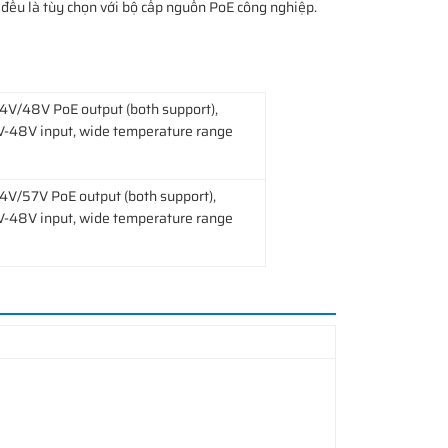
 đều là tùy chọn với bộ cấp nguồn PoE công nghiệp.
4V/48V PoE output (both support),
V-48V input, wide temperature range
4V/57V PoE output (both support),
V-48V input, wide temperature range