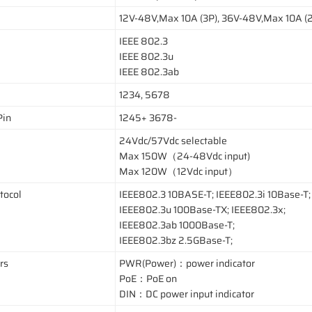
12V-48V,Max 10A (3P), 36V-48V,Max 10A (
IEEE 802.3
IEEE 802.3u
IEEE 802.3ab
1234, 5678
Pin
1245+ 3678-
24Vdc/57Vdc selectable
Max 150W（24-48Vdc input)
Max 120W（12Vdc input）
tocol
IEEE802.3 10BASE-T; IEEE802.3i 10Base-T;
IEEE802.3u 100Base-TX; IEEE802.3x;
IEEE802.3ab 1000Base-T;
IEEE802.3bz 2.5GBase-T;
rs
PWR(Power)：power indicator
PoE：PoE on
DIN：DC power input indicator