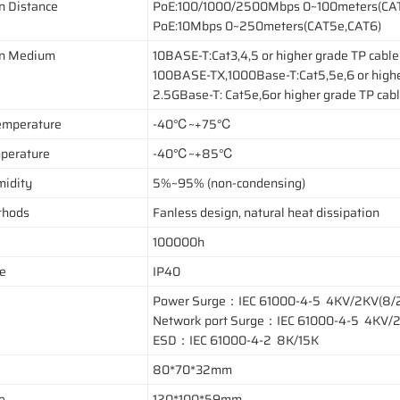
n Distance
PoE:100/1000/2500Mbps 0~100meters(CA
PoE:10Mbps 0~250meters(CAT5e,CAT6)
on Medium
10BASE-T:Cat3,4,5 or higher grade TP cable
100BASE-TX,1000Base-T:Cat5,5e,6 or highe
2.5GBase-T: Cat5e,6or higher grade TP cab
emperature
-40℃~+75℃
perature
-40℃~+85℃
midity
5%~95% (non-condensing)
thods
Fanless design, natural heat dissipation
100000h
de
IP40
Power Surge：IEC 61000-4-5 4KV/2KV(8/
Network port Surge：IEC 61000-4-5 4KV/2
ESD：IEC 61000-4-2 8K/15K
80*70*32mm
e
120*100*59mm