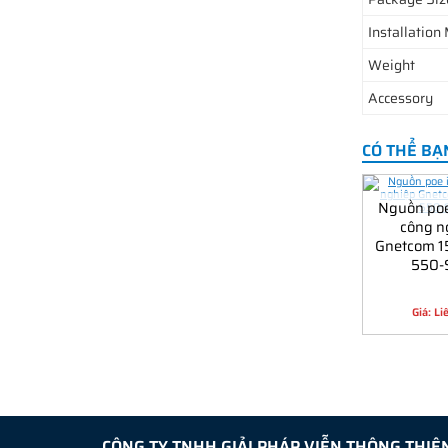
Installation
Weight
Accessory
CÓ THỂ BẠ
Nguồn poe
công n
Gnetcom 
550-
Giá: Li
CÔNG TY TNHH GIẢI PHÁP VIỄN THÔNG THIÊ