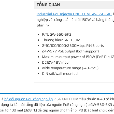
TỔNG QUAN
Industrial PoE Injector GNETCOM GW-550-SK3
l
nghiệp với công suất lên tới 150W và băng thông t
Starlink.
P/N: GW-550-SK3
Thương hiệu: GNETCOM
2*10/100/1000/2500Mbps RJ45 ports
24V/57V PoE output (both support)
Maximum output power of 150W (PoE Pin: 1
DC12V-48V input
wide temperature range (-40-75°C)
DIN rail/wall mounted
 là
bộ đổi nguồn PoE công nghiệp
2.5G GNETCOM tiêu chuẩn IP40 có khả
ử dụng ta kết nối cổng dữ liệu của nguồn PoE công nghiệp GW-550-SK3 
dài tới 100 mét (328 ft.) để cấp nguồn cho thiết bị PD (Đặc biệt chú ý đế