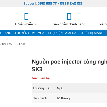
Support: 0912 655 711 - 0838 242 122
Tư vấn miễn phí
Sản phẩm chính hãng
Giá h
 QUANG
CHUYỂN HDMI, VGA
PHỤ KIỆN CAMERA
THIẾT BỊ MẠNG
 150W GW-550-SK3
Nguồn poe injector công n
SK3
Giá: Liên hệ
Thương hiệu
N/A
Bảo hành
12 tháng