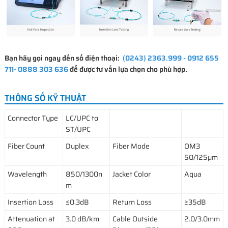
Bạn hãy gọi ngay đến số điện thoại:
(0243) 2363.999 - 0912 655
711- 0888 303 636
để được tư vấn lựa chọn cho phù hợp.
THÔNG SỐ KỸ THUẬT
Connector Type
LC/UPC to
ST/UPC
Fiber Count
Duplex
Fiber Mode
OM3
50/125μm
Wavelength
850/1300n
Jacket Color
Aqua
m
Insertion Loss
≤0.3dB
Return Loss
≥35dB
Attenuation at
3.0 dB/km
Cable Outside
2.0/3.0mm