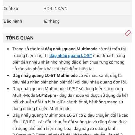
Xuất xứ
HO-LINK/VN
Bảo hành
12 tháng
TỔNG QUAN
Trong số các loại
dây nhảy quang Multimode
có mặt trên thị
trường hiện nay thì
dây nhảy quang LC-ST
được khách hàng
biết đến nhiều nhất nhờ những đặc điểm chưa từng có trong
số các sản phẩm khác tại thời điểm hiện tại
Dây nhảy quang LC-ST Multimode
có vỏ màu xanh, đây là
dấu hiệu nhận biết phân biệt đối với dây nhảy quang đơn lõi.
Dây nhảy quang Multimode LC/ST sử dụng kiểu sợi quang
Multi-Mode
50/125µm
- dây đa mode và được sử dụng để kết
nối, chuyển đổi tín hiệu giữa các thiết bị, hệ thống mạng sử
dụng đường truyền Multimode.
Dây nhảy quang Multimode LC-ST có 2 đầu chuyển đổi là các
đầu LC/UPC - các đầu chuyển đổi vuông to và cũng đang được
sử dụng phổ biến hiện nay. Loại dây này có đường kính