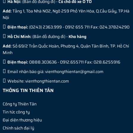
Hà Nội:
(
Bản đồ đường đi
) -
Có chỗ đỗ xe Ô TÔ
Add:
Tầng 1, Tòa Nhà N02, Ngõ 259 Phố Yên Hòa, Q.Cầu Giấy, TP.Hà
Nội
Điện thoại:
(0243) 2363.999 - 0912 655 711 Fax: 024.37824290
Hồ Chí Minh:
(
Bản đồ đường đi
) -
Kho hàng
Add:
Số 69/2 Trần Quốc Hoàn, Phường 4, Quận Tân Bình, TP. Hồ Chí
Minh
Điện thoại:
0888.303636 - 0912.655711 Fax: 028.6255916
Email nhận báo giá:
vienthongthientan@gmail.com
Website:
vienthongthientan.com
THÔNG TIN THIÊN TÂN
Công ty Thiên Tân
Tin tức công ty
Đại diện thương hiệu
Chính sách đại lý