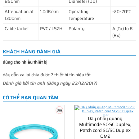
850nm
Diameter (OD)
Attenuation at
1.0dB/km
Operating
-20~70°C
1300nm
Temperature
Cable Jacket
PVC / LSZH
Polarity
A (Tx) to B
(Rx)
KHÁCH HÀNG ĐÁNH GIÁ
dùng cho nhiều thiết bị
dây dẫn xa lại chia được 2 thiết bị tín hiệu tốt
Đánh giá bởi
tin anh
(Đăng ngày 23/12/2017)
CÓ THỂ BẠN QUAN TÂM
Dây nhảy quang
Multimode SC-SC Duplex,
Patch cord SC/SC Duplex
OM2