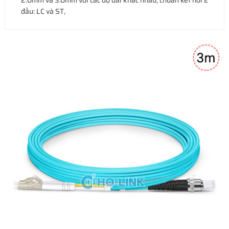
2.0mm và 3.0mm với các độ dài khác nhau, chuẩn kết nối 2
đầu: LC và ST,