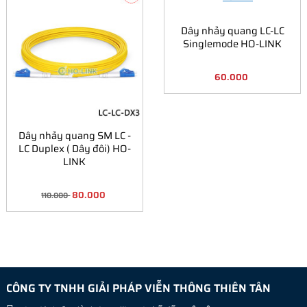
Dây nhảy quang LC-LC
Singlemode HO-LINK
60.000
Dây nhảy quang SM LC -
LC Duplex ( Dây đôi) HO-
LINK
80.000
110.000
CÔNG TY TNHH GIẢI PHÁP VIỄN THÔNG THIÊN TÂN