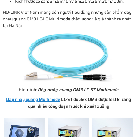
Kích thước có sẵn: 3m,5m,10m,15m,20m,25m,30m,100m.
HO-LINK Việt Nam mang đến người tiêu dùng những sản phẩm dây
nhảy quang OM3 LC-LC Multimode chất lượng và giá thành rẻ nhất
tại Hà Nội.
Hình ảnh:
Dây nhảy quang OM3 LC-ST Multimode
Dây nhảy quang Multimode
LC-ST duplex OM3 được test kĩ càng
qua nhiều công đoạn trước khi xuất xưởng