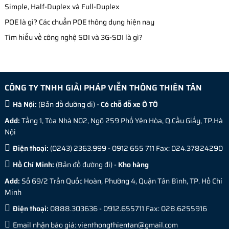
Simple, Half-Duplex và Full-Duplex
POE là gì? Các chuẩn POE thông dụng hiện nay
Tìm hiểu về công nghệ SDI và 3G-SDI là gì?
CÔNG TY TNHH GIẢI PHÁP VIỄN THÔNG THIÊN TÂN
Hà Nội:
(
Bản đồ đường đi
) -
Có chỗ đỗ xe Ô TÔ
Add:
Tầng 1, Tòa Nhà N02, Ngõ 259 Phố Yên Hòa, Q.Cầu Giấy, TP.Hà
Nội
Điện thoại:
(0243) 2363.999 - 0912 655 711 Fax: 024.37824290
Hồ Chí Minh:
(
Bản đồ đường đi
) -
Kho hàng
Add:
Số 69/2 Trần Quốc Hoàn, Phường 4, Quận Tân Bình, TP. Hồ Chí
Minh
Điện thoại:
0888.303636 - 0912.655711 Fax: 028.6255916
Email nhận báo giá:
vienthongthientan@gmail.com