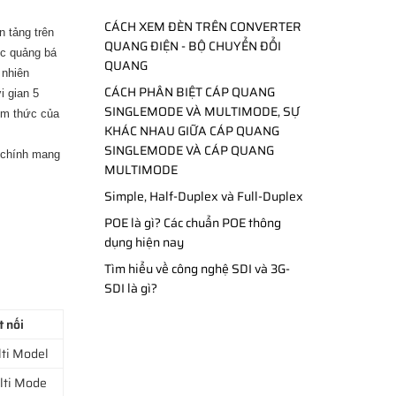
CÁCH XEM ĐÈN TRÊN CONVERTER
n tảng trên
QUANG ĐIỆN - BỘ CHUYỂN ĐỔI
ệc quảng bá
QUANG
 nhiên
CÁCH PHÂN BIỆT CÁP QUANG
i gian 5
SINGLEMODE VÀ MULTIMODE, SỰ
ềm thức của
KHÁC NHAU GIỮA CÁP QUANG
,
SINGLEMODE VÀ CÁP QUANG
 chính mang
MULTIMODE
Simple, Half-Duplex và Full-Duplex
POE là gì? Các chuẩn POE thông
dụng hiện nay
Tìm hiểu về công nghệ SDI và 3G-
SDI là gì?
t nối
ti Model
lti Mode