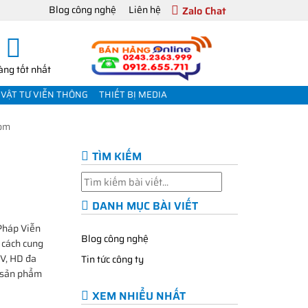
Blog công nghệ
Liên hệ
Zalo Chat
àng tốt nhất
VẬT TƯ VIỄN THÔNG
THIẾT BỊ MEDIA
com
TÌM KIẾM
DANH MỤC BÀI VIẾT
Pháp Viễn
Blog công nghệ
 cách cung
TV, HD đa
Tin tức công ty
c sản phẩm
XEM NHIỂU NHẤT