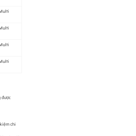
Multi
Multi
Multi
Multi
g được
 kiệm chi