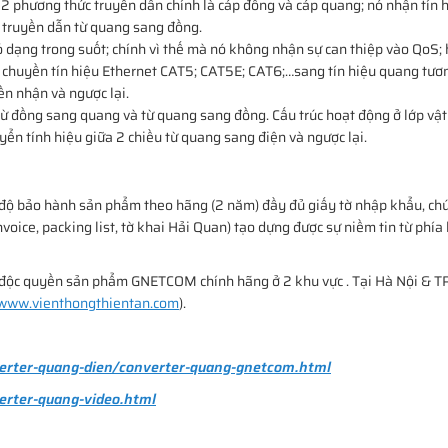
 2 phương thức truyền dẫn chính là cáp đồng và cáp quang; nó nhận tín 
i truyền dẫn từ quang sang đồng.
 dạng trong suốt; chính vì thế mà nó không nhận sự can thiệp vào QoS;
g chuyền tín hiệu Ethernet CAT5; CAT5E; CAT6;…sang tín hiệu quang tươn
ền nhận và ngược lại.
từ đồng sang quang và từ quang sang đồng. Cấu trúc hoạt động ở lớp vật
uyển tính hiệu giữa 2 chiều từ quang sang điện và ngược lại.
 độ bảo hành sản phẩm theo hãng (2 năm) đầy đủ giấy tờ nhập khẩu, c
nvoice, packing list, tờ khai Hải Quan) tạo dựng được sự niềm tin từ phía
hối độc quyền sản phẩm GNETCOM chính hãng ở 2 khu vực . Tại Hà Nội & T
www.vienthongthientan.com
).
verter-quang-dien/converter-quang-gnetcom.html
erter-quang-video.html