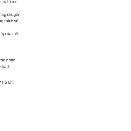
hiệu từ môi
 hay chuyển
g thích với
 lý của mô
hứng nhận
 khách
P Hồ Chí