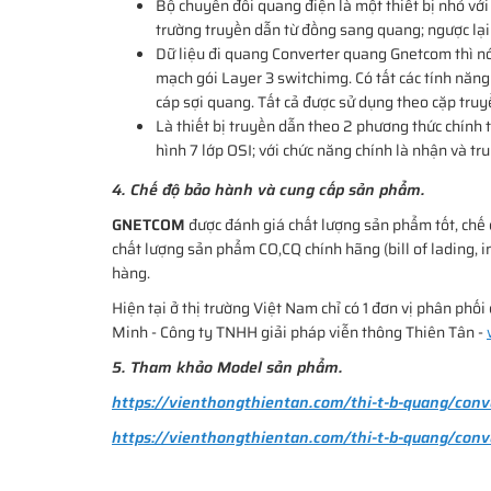
Bộ chuyển đổi quang điện là một thiết bị nhỏ với
trường truyền dẫn từ đồng sang quang; ngược lạ
Dữ liệu đi quang Converter quang Gnetcom thì nó
mạch gói Layer 3 switchimg. Có tất các tính năn
cáp sợi quang. Tất cả được sử dụng theo cặp truy
Là thiết bị truyền dẫn theo 2 phương thức chính 
hình 7 lớp OSI; với chức năng chính là nhận và tr
4. Chế độ bảo hành và cung cấp sản phẩm.
GNETCOM
được đánh giá chất lượng sản phẩm tốt, chế
chất lượng sản phẩm CO,CQ chính hãng (bill of lading, i
hàng.
Hiện tại ở thị trường Việt Nam chỉ có 1 đơn vị phân p
Minh - Công ty TNHH giải pháp viễn thông Thiên Tân -
5. Tham khảo Model sản phẩm.
https://vienthongthientan.com/thi-t-b-quang/con
https://vienthongthientan.com/thi-t-b-quang/conv