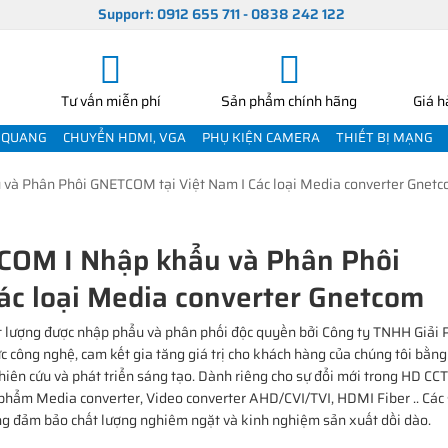
Support: 0912 655 711 - 0838 242 122
Tư vấn miễn phí
Sản phẩm chính hãng
Giá h
 QUANG
CHUYỂN HDMI, VGA
PHỤ KIỆN CAMERA
THIẾT BỊ MẠNG
 và Phân Phôi GNETCOM tại Việt Nam I Các loại Media converter Gnet
TCOM I Nhập khẩu và Phân Phôi
ác loại Media converter Gnetcom
t lượng được nhập phẩu và phân phối độc quyền bởi Công ty TNHH Giải 
c công nghệ, cam kết gia tăng giá trị cho khách hàng của chúng tôi bằng
iên cứu và phát triển sáng tạo. Dành riêng cho sự đổi mới trong HD CC
hẩm Media converter, Video converter AHD/CVI/TVI, HDMI Fiber .. Cá
ống đảm bảo chất lượng nghiêm ngặt và kinh nghiệm sản xuất dồi dào.