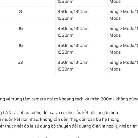
1550nm
Mode
8
850nm; 1310nm;
Single Mode/ 
1550nm
Mode
16
850nm; 1310nm;
Single Mode/ 
1550nm
Mode
16
850nm; 1310nm;
Single Mode/ 
1550nm
Mode
32
850nm; 1310nm;
Single Mode/ 
1550nm
Mode
ng về trung tâm camera nơi có khoảng cách xa (trên 200m); không dùn
LAN các nhau tương đối xa và có nhu cầu kết nối lại gần hơn
 muốn kết nối nhau; không cần đến thay đổi toàn bộ hệ thống
ết thực nhất đó là sử dụng bộ chuyển đổi quang điện là hợp lý nhất; tiết