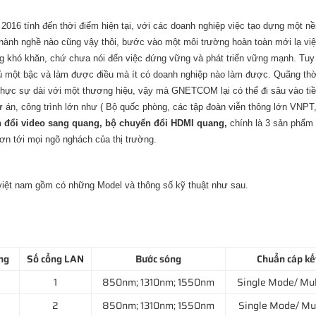
16 tính đến thời điểm hiện tại, với các doanh nghiệp việc tạo dựng một nề
nghành nghề nào cũng vậy thôi, bước vào một môi trường hoàn toàn mới lạ vi
ng khó khăn, chứ chưa nói đến việc đứng vững và phát triển vững mạnh. Tuy
 một bậc và làm được điều mà ít có doanh nghiệp nào làm được. Quãng thờ
 thực sự dài với một thương hiệu, vậy mà GNETCOM lại có thể đi sâu vào ti
 án, công trình lớn như ( Bộ quốc phòng, các tập đoàn viễn thông lớn VNPT
 đổi video sang quang, bộ chuyển đổi HDMI quang,
chính là 3 sản phẩm
n tới mọi ngõ nghách của thị trường.
việt nam gồm có những Model và thông số kỹ thuật như sau.
ang
Số cổng LAN
Bước sóng
Chuẩn cáp kế
1
850nm; 1310nm; 1550nm
Single Mode/ Mul
2
850nm; 1310nm; 1550nm
Single Mode/ Mu