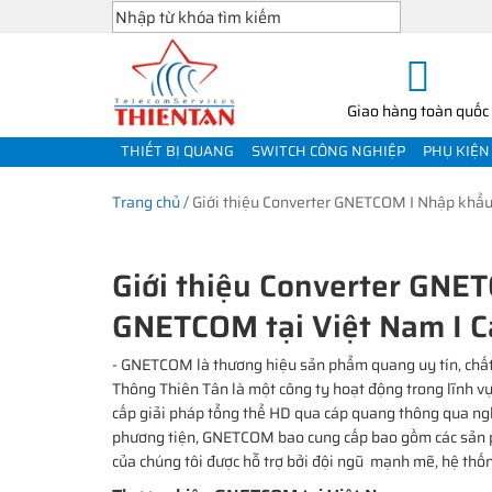
Giao hàng toàn quốc
THIẾT BỊ QUANG
SWITCH CÔNG NGHIỆP
PHỤ KIỆN
Trang chủ
/
Giới thiệu Converter GNETCOM I Nhập khẩu
Giới thiệu Converter GNE
GNETCOM tại Việt Nam I C
- GNETCOM là thương hiệu sản phẩm quang uy tín, chấ
Thông Thiên Tân là một công ty hoạt động trong lĩnh vự
cấp giải pháp tổng thể HD qua cáp quang thông qua ngh
phương tiện, GNETCOM bao cung cấp bao gồm các sản p
của chúng tôi được hỗ trợ bởi đội ngũ mạnh mẽ, hệ th