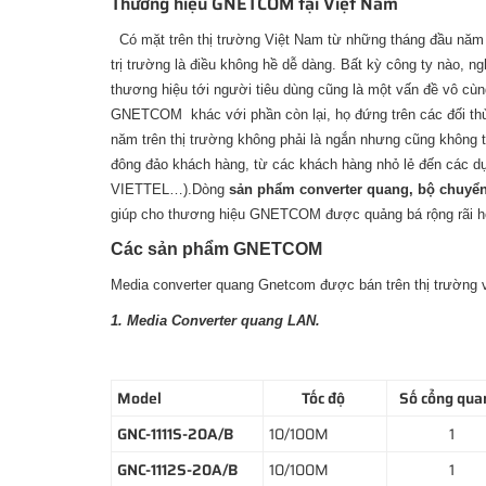
Thương hiệu GNETCOM tại Việt Nam
Có mặt trên thị trường Việt Nam từ những tháng đầu năm 20
trị trường là điều không hề dễ dàng. Bất kỳ công ty nào, 
thương hiệu tới người tiêu dùng cũng là một vấn đề vô cù
GNETCOM khác với phần còn lại, họ đứng trên các đối thủ
năm trên thị trường không phải là ngắn nhưng cũng không
đông đảo khách hàng, từ các khách hàng nhỏ lẻ đến các dự
VIETTEL…).Dòng
sản phẩm converter quang, bộ chuyển
giúp cho thương hiệu GNETCOM được quảng bá rộng rãi hơ
Các sản phẩm GNETCOM
Media converter quang Gnetcom được bán trên thị trường 
1. Media Converter quang LAN.
Model
Tốc độ
Số cổng qu
GNC-1111S-20A/B
10/100M
1
GNC-1112S-20A/B
10/100M
1