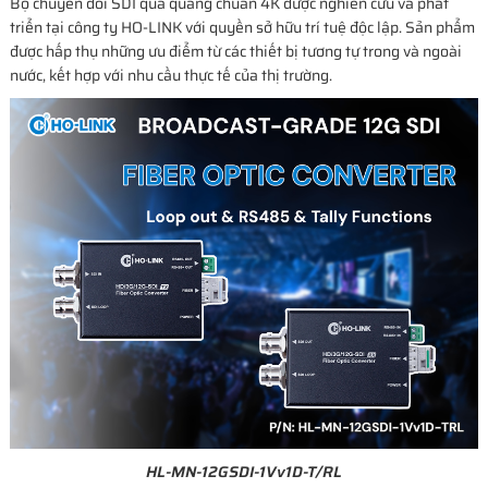
Bộ chuyển đổi SDI qua quang chuẩn 4K được nghiên cứu và phát
triển tại công ty HO-LINK với quyền sở hữu trí tuệ độc lập. Sản phẩm
được hấp thụ những ưu điểm từ các thiết bị tương tự trong và ngoài
nước, kết hợp với nhu cầu thực tế của thị trường.
HL-MN-12GSDI-1Vv1D-T/RL