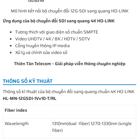
Mô hình kết nối bộ chuyển đổi 12G-SDI sang quang HO-LINK
Ứng dụng của bộ chuyển đổi SDI sang quang 4K HO-LINK
Tương thích với giao diện số chuẩn SMPTE
Video UHDTV / 4K / 8K / HDTV / SDTV
Cổng truyền thông IP media
Xử lý và chỉnh sửa video số
Thiên Tân Telecom – Giải pháp viễn thông chuyên nghiệp
THÔNG SỐ KỸ THUẬT
Thông số kĩ thuật của bộ chuyển đổi sang quang chuẩn 4K HO-LINK
HL-MN-12GSDI-1Vv1D-T/RL
Fiber index
Wavelength
1310nm(dual -fiber) 1270-1330nm (single
fiber)