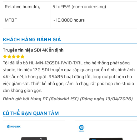
Relative humidity
5 to 95% (non-condensing)
MTBF
> 10,0000 hours
KHÁCH HÀNG ĐÁNH GIÁ
Truyền tín hiệu SDI 4K ổn định
Tôi đã lắp bộ HL-MN-12GSDI-1Vv1D-T/RL cho hệ thống phát sóng
studio, tín hiệu 12G-SDI truyền qua cáp quang cực ổn định, hình ảnh
4K sắc nét, không giật. RS485 hoạt động tốt, loop output tiện cho
việc giám sát. Thiết kế nhỏ gọn, cắm là chạy, rất phù hợp cho studio
cần không gian gọn.
Đánh giá bởi
Hưng PT (Goldwild JSC)
(Đăng ngày 13/04/2026)
CÓ THỂ BẠN QUAN TÂM