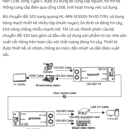
hơn 1,5W, cổng Type-C được sử dụng để cung cấp nguồn, hỗ trợ hệ
thống cung cấp điện qua cổng USB, linh hoạt trong việc sử dụng.
Bộ chuyển đổi SDI sang quang HL-MN-12GSDI-1Vv1D-T/RL sử dụng
bảng mạch thiết kế nhiều lớp (multi-layer), ổn định và đáng tin cậy,
khả năng chống nhiễu mạnh mẽ. Tất cả các thành phần của bộ
chuyển đổi SDI bao gồm cả đầu nối sử dụng sản phẩm từ các nhà sản
xuất nổi tiếng trên toàn cầu với chất lượng đáng tin cậy. Thiết bị
được thiết kế vỏ nhôm, chống ăn mòn, dẫn nhiệt và dẫn điện xuất
sắc.