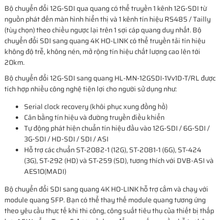
Bộ chuyển đổi 12G-SDI qua quang có thể truyền 1 kênh 12G-SDI từ
nguồn phát đến màn hình hiển thị và 1 kênh tín hiệu RS485 / Tailly
(tùy chọn) theo chiều ngược lại trên 1 sợi cáp quang duy nhất. Bộ
chuyển đổi SDI sang quang 4K HO-LINK có thể truyền tải tín hiệu
không độ trễ, không nén, mở rộng tín hiệu chất lượng cao lên tới
20km.
Bộ chuyển đổi 12G-SDI sang quang HL-MN-12GSDI-1Vv1D-T/RL được
tích hợp nhiều công nghệ tiện lợi cho người sử dụng như:
Serial clock recovery (khôi phục xung đồng hồ)
Cân bằng tín hiệu và đường truyền điều khiển
Tự động phát hiện chuẩn tín hiệu đầu vào 12G-SDI / 6G-SDI /
3G-SDI / HD-SDI / SDI / ASI
Hỗ trợ các chuẩn ST-2082-1 (12G), ST-2081-1 (6G), ST-424
(3G), ST-292 (HD) và ST-259 (SD), tương thích với DVB-ASI và
AES10(MADI)
Bộ chuyển đổi SDI sang quang 4K HO-LINK hỗ trợ cắm và chạy với
module quang SFP. Bạn có thể thay thế module quang tương ứng
theo yêu cầu thực tế khi thi công, công suất tiêu thụ của thiết bị thấp