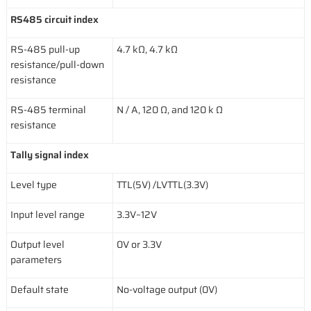
RS485 circuit index
RS-485 pull-up
4.7 kΩ, 4.7 kΩ
resistance/pull-down
resistance
RS-485 terminal
N / A, 120 Ω, and 120 k Ω
resistance
Tally signal index
Level type
TTL(5V) /LVTTL(3.3V)
Input level range
3.3V~12V
Output level
0V or 3.3V
parameters
Default state
No-voltage output (0V)