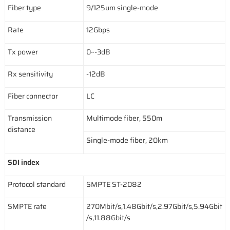
Fiber type
9/125um single-mode
Rate
12Gbps
Tx power
0~-3dB
Rx sensitivity
-12dB
Fiber connector
LC
Transmission
Multimode fiber, 550m
distance
Single-mode fiber, 20km
SDI index
Protocol standard
SMPTE ST-2082
SMPTE rate
270Mbit/s,1.48Gbit/s,2.97Gbit/s,5.94Gbit
/s,11.88Gbit/s