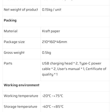
Net weight of product
0.15kg / unit
Packing
Material
Kraft paper
Package size
210*160*46mm
Gross weight
0.5kg
Parts
USB charging head * 2, Type-C power
cable * 2, User’s manual * 1, Certificate of
quality * 1
Working environment
Working temperature
-20°C ~+75°C
Storage temperature
-40°C ~+85°C