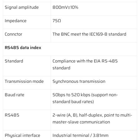
Signal amplitude
800mV±10%
Impedance
75Ω
Connctor
The BNC meet the IEC169-8 standard
RS485 data index
Standard
Compliance with the EIA RS-485
standard
Transmission mode
Synchronous transmission
Baud rate
50bps to 520 kbps (support non-
standard baud rates)
RS485
2-wire (A, B), half-duplex, point to multi-
master-slave communication
Physical interface
Industrial terminal / 3.81mm