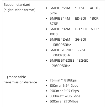
Support standard
SMPIE 259M SD-SDI 480i，
(digital video format)
576i
SMPIE 344M ED-SDI 480P,
576P
SMPIE 292M HD-SDI 720P,
1080i
SMPIE 424M 3G-SDI
1080P60Hz
SMPIE ST-2081 6G-SDI
2160P30Hz
SMPIE ST-2082 12G-SDI
2160P60Hz
EQ mode cable
75m at 11.88Gbps
transmission distance
120m at 5.94 Gbps
200m at 2.97 Gbps
300m at 1.485 Gbps
600m at 270Mbps