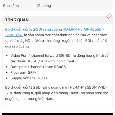
Bảo hành
12 tháng
TỔNG QUAN
Bộ chuyển đổi 12G-SDI sang quang HO-LINK HL-MN-12GSDI-
1Vv1D-T/RL
là sản phẩm mới nhất được nghiên cứu và phát triển
tại nhà máy HO-LINK có khả năng truyền tín hiệu SDI chuẩn 4K
qua cáp quang.
Video Port: 1 channel forward 12G-SDI(tự động tương thích với
các chuẩn 3G-SDI/SDI) with loop output
Data port: 1 channel return RS485
Fiber port: SFP+
Supply Voltage: Type C
Bộ chuyển đổi 12G SDI sang quang mini HL-MN-12GSDI-1Vv1D-
T/RL được công ty giải pháp viễn thông Thiên Tân phân phối độc
quyền tại thị trường Việt Nam.