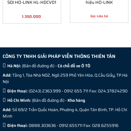
SDI HO-LINK HL-HDCV01
hiệu HO-LINK
1.350.000
Giá: Liên hệ
CÔNG TY TNHH GIẢI PHÁP VIỄN THÔNG THIÊN TÂN
Hà Nội:
(
Bản đồ đường đi
) -
Có chỗ đỗ xe Ô TÔ
Add:
Tầng 1, Tòa Nhà N02, Ngõ 259 Phố Yên Hòa, Q.Cầu Giấy, TP.Hà
Nội
Điện thoại:
(0243) 2363.999 - 0912 655 711 Fax: 024.37824290
Hồ Chí Minh:
(
Bản đồ đường đi
) -
Kho hàng
Add:
Số 69/2 Trần Quốc Hoàn, Phường 4, Quận Tân Bình, TP. Hồ Chí
Minh
Điện thoại:
0888.303636 - 0912.655711 Fax: 028.6255916