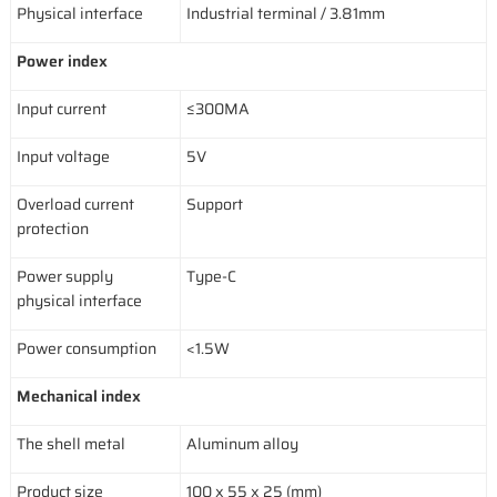
Physical interface
Industrial terminal / 3.81mm
Power index
Input current
≤300MA
Input voltage
5V
Overload current
Support
protection
Power supply
Type-C
physical interface
Power consumption
<1.5W
Mechanical index
The shell metal
Aluminum alloy
Product size
100 x 55 x 25 (mm)