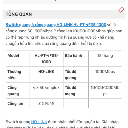
TỔNG QUAN
Switch quang 4 cổng quang HO-LINK HL-FT-4F2E-1000
với 4
cổng quang SC 1000Mbps 2 cổng lan 10/100/1000Mbps giúp bạn
có thể tập trung nhiều đường tín hiệu quang vừa có khả năng
chuyển tiếp tín hiệu qua cổng quang đến thiết bị ở xa.
Model
HL-FT-4F2E-
Bảo hành
12 tháng
1000
Thương
HO-LINK
Tốc độ
1000Mbps
hiệu
quang
Cổng
4 x SC simplex
Tốc độ
10/100/1000Mb
quang
mạng
ps
Cổng lan
2 X RJ45
Switch quang
HO-LINK
được phân phối độc quyền tại Giải pháp