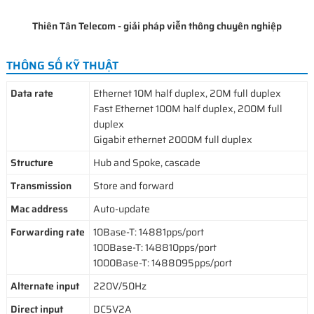
Thiên Tân Telecom - giải pháp viễn thông chuyên nghiệp
THÔNG SỐ KỸ THUẬT
Data rate
Ethernet 10M half duplex, 20M full duplex
Fast Ethernet 100M half duplex, 200M full
duplex
Gigabit ethernet 2000M full duplex
Structure
Hub and Spoke, cascade
Transmission
Store and forward
Mac address
Auto-update
Forwarding rate
10Base-T: 14881pps/port
100Base-T: 148810pps/port
1000Base-T: 1488095pps/port
Alternate input
220V/50Hz
Direct input
DC5V2A