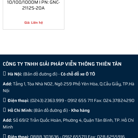
10/100/1000M I PN: GNC-
2112S-20A
Giá: Liên hệ
CÔNG TY TNHH GIẢI PHÁP VIỄN THÔNG THIÊN TÂN
Hà Nội:
(
Bản đồ đường đi
) -
Có chỗ đỗ xe Ô TÔ
Add:
Tầng 1, Tòa Nhà N02, Ngõ 259 Phố Yên Hòa, Q.Cầu Giấy, TP.Hà
Nội
Điện thoại:
(0243) 2363.999 - 0912 655 711 Fax: 024.37824290
Hồ Chí Minh:
(
Bản đồ đường đi
) -
Kho hàng
Add:
Số 69/2 Trần Quốc Hoàn, Phường 4, Quận Tân Bình, TP. Hồ Chí
Minh
Điện thoại:
0888.303636 - 0912.655711 Fax: 028.6255916