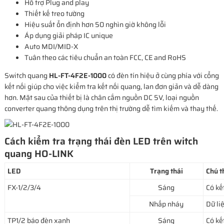
Hỗ trợ Plug and play
Thiết kế treo tường
Hiệu suất ổn định hơn 50 nghìn giờ không lỗi
Áp dụng giải pháp IC unique
Auto MDI/MID-X
Tuân theo các tiêu chuẩn an toàn FCC, CE and RoHS
Switch quang
HL-FT-4F2E-1000
có đèn tín hiệu ở cùng phía với cổng
kết nối giúp cho việc kiểm tra kết nối quang, lan đơn giản và dễ dàng
hơn. Mặt sau của thiết bị là chân cắm nguồn DC 5V, loại nguồn
converter quang thông dụng trên thị trường dễ tìm kiếm và thay thế.
Cách kiểm tra trạng thái đèn LED trên witch
quang HO-LINK
LED
Trạng thái
Chú t
FX-1/2/3/4
Sáng
Có kế
Nhấp nháy
Dữ li
TP1/2 báo đèn xanh
Sáng
Có kế