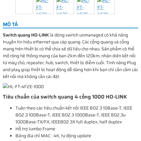
MÔ TẢ
Switch quang HO-LINK
là dòng switch unmanaged có khả năng
truyền tín hiệu ethernet qua cáp quang. Các cổng quang và cổng
mạng trên thiết bị có thể chia sẻ dữ liệu cho nhau. Sản phẩm có thể
mở rộng hệ thống mạng của bạn 2km đến 120km, nhận diện kết nối
từ máy chủ, repeater, hub, switch, thiết bị điểm cuối. Tính năng Plug
and play giúp thiết bị hoạt động dễ dàng hơn khi bạn chỉ cần cắm các
kết nối mà không cần cài đặt.
Tiêu chuẩn của switch quang 4 cổng 1000 HO-LINK
Tuân theo các tiêu chuẩn kết nối IEEE 802.3 10Base-T, IEEE
802.3 100Base-T, IEEE 802.3 1000Base-T, IEEE 802.3u
1000Base-TX/FX, IEEE802.3X full duplex, half duplex
Hỗ trợ Jumbo Frame
Bảng địa chỉ MAC : 4K, tự động update