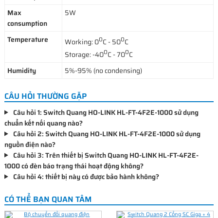
Max
5W
consumption
Temperature
0
0
Working: 0
C - 50
C
0
0
Storage: -40
C - 70
C
Humidity
5%-95% (no condensing)
CÂU HỎI THƯỜNG GẶP
Câu hỏi 1: Switch Quang HO-LINK HL-FT-4F2E-1000 sử dụng
chuẩn kết nối quang nào?
Câu hỏi 2: Switch Quang HO-LINK HL-FT-4F2E-1000 sử dụng
nguồn điện nào?
Câu hỏi 3: Trên thiết bị Switch Quang HO-LINK HL-FT-4F2E-
1000 có đèn báo trạng thái hoạt động không?
Câu hỏi 4: thiết bị này có được bảo hành không?
CÓ THỂ BẠN QUAN TÂM