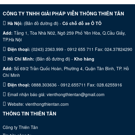
CÔNG TY TNHH GIẢI PHÁP VIỄN THÔNG THIÊN TÂN
Hà Nội:
(
Bản đồ đường đi
) -
Có chỗ đỗ xe Ô TÔ
Add:
Tầng 1, Tòa Nhà N02, Ngõ 259 Phố Yên Hòa, Q.Cầu Giấy,
TP.Hà Nội
Điện thoại:
(0243) 2363.999 - 0912 655 711 Fax: 024.37824290
Hồ Chí Minh:
(
Bản đồ đường đi
) -
Kho hàng
Add:
Số 69/2 Trần Quốc Hoàn, Phường 4, Quận Tân Bình, TP. Hồ
Chí Minh
Điện thoại:
0888.303636 - 0912.655711 Fax: 028.6255916
Email nhận báo giá:
vienthongthientan@gmail.com
Website:
vienthongthientan.com
THÔNG TIN THIÊN TÂN
Công ty Thiên Tân