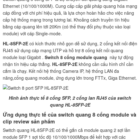
Ethernet (10/100/1000M). Cung cấp cấp giải pháp quang hóa mạng
cáp đồng với chi phí hiệu quả, là lựa chọn hoàn hảo cho việc nâng
cấp hệ thống mạng trong tương lai. Khoảng cách truyền tín hiệu
bằng cáp quang lên tới 20Km (có thể thay đổi phụ thuộc vào loại
module) với cáp Single-mode.
HL-8SFP-2E
có kích thước nhỏ gọn dễ sử dụng, 2 cổng kết nối điện
RJ45 sử dụng cáp mạng UTP và hỗ trợ 8 cổng kết nối quang
module loại Gigabit .
Switch 8 cổng module quang
này tự động
nhận tín hiệu cáp thẳng.
HL-8SFP-2E
không cần cấu hình chỉ cần
cắm là chạy. Kết nối hệ thống Camera IP, hệ thống LAN đa
năng,cổng quang module, ứng dụng lớn trong FTTx, Giga Ethernet.
Hình ảnh thực tế 8 cổng SFP, 2 cổng lan RJ45 của switch
quang HL-8SFP-2E
Ứng dụng thực tế của switch quang 8 cổng module và
clip review sản phẩm
Switch quang HL-8SFP-2E có thể gắn cả module quang 2 sợi lần
module SFP 1 sợi tốc độ 10/100/1000Mbps để kết hợp với các