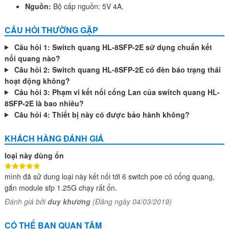
Nguồn:
Bộ cấp nguồn: 5V 4A.
CÂU HỎI THƯỜNG GẶP
Câu hỏi 1: Switch quang HL-8SFP-2E sử dụng chuẩn kết
nối quang nào?
Câu hỏi 2: Switch quang HL-8SFP-2E có đèn báo trạng thái
hoạt động không?
Câu hỏi 3: Phạm vi kết nối cổng Lan của switch quang HL-
8SFP-2E là bao nhiêu?
Câu hỏi 4: Thiết bị này có được bảo hành không?
KHÁCH HÀNG ĐÁNH GIÁ
loại này dùng ổn
mình đã sử dung loại này kết nối tới 6 switch poe có cổng quang,
gắn module sfp 1.25G chạy rất ổn.
Đánh giá bởi
duy khương
(Đăng ngày 04/03/2019)
CÓ THỂ BẠN QUAN TÂM