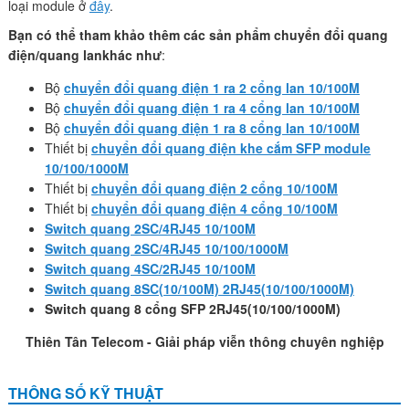
loại module ở
đây
.
Bạn có thể tham khảo thêm các sản phẩm chuyển đổi quang
điện/quang lankhác như
:
Bộ
chuyển đổi quang điện 1 ra 2 cổng lan 10/100M
Bộ
chuyển đổi quang điện 1 ra 4 cổng lan 10/100M
Bộ
chuyển đổi quang điện 1 ra 8 cổng lan 10/100M
Thiết bị
chuyển đổi quang điện khe cắm SFP module
10/100/1000M
Thiết bị
chuyển đổi quang điện 2 cổng 10/100M
Thiết bị
chuyển đổi quang điện 4 cổng 10/100M
Switch quang 2SC/4RJ45 10/100M
Switch quang 2SC/4RJ45 10/100/1000M
Switch quang 4SC/2RJ45 10/100M
Switch quang 8SC(10/100M) 2RJ45(10/100/1000M)
Switch quang 8 cổng SFP 2RJ45(10/100/1000M)
Thiên Tân Telecom - Giải pháp viễn thông chuyên nghiệp
THÔNG SỐ KỸ THUẬT