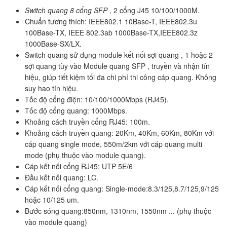
Switch quang 8 cổng SFP
, 2 cổng J45 10/100/1000M.
Chuẩn tương thích: IEEE802.1 10Base-T, IEEE802.3u
100Base-TX, IEEE 802.3ab 1000Base-TX,IEEE802.3z
1000Base-SX/LX.
Switch quang sử dụng module kết nối sợi quang , 1 hoặc 2
sợi quang tùy vào Module quang SFP , truyền và nhận tín
hiệu, giúp tiết kiệm tối đa chi phí thi công cáp quang. Không
suy hao tín hiệu.
Tốc độ cổng điện: 10/100/1000Mbps (RJ45).
Tốc độ cổng quang: 1000Mbps.
Khoảng cách truyền cổng RJ45: 100m.
Khoảng cách truyền quang: 20Km, 40Km, 60Km, 80Km với
cáp quang single mode, 550m/2km với cáp quang multi
mode (phụ thuộc vào module quang).
Cáp kết nối cổng RJ45: UTP 5E/6
Đầu kết nối quang: LC.
Cáp kết nối cổng quang: Single-mode:8.3/125,8.7/125,9/125
hoặc 10/125 um.
Bước sóng quang:850nm, 1310nm, 1550nm ... (phụ thuộc
vào module quang)